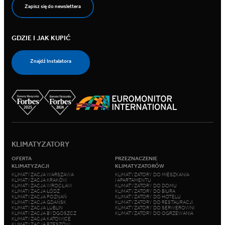
Zapisz się do newslettera
GDZIE I JAK KUPIĆ
Znajdź Instalatora
KLIMATYZATORY
OFERTA
PRZEZNACZENIE
KLIMATYZACJI
KLIMATYZATORÓW
KLIMATYZACJA WARSZAWA
KLIMATYZATORY DO MIESZKANIA
KLIMATYZACJA KRAKÓW
I APARTAMENTU
KLIMATYZACJA WROCŁAW
KLIMATYZATORY DO DOMU
KLIMATYZACJA ŁÓDŹ
KLIMATYZATORY DO BIURA
KLIMATYZACJA POZNAŃ
KLIMATYZATORY DO HOTELU
KLIMATYZACJA GDAŃSK
KLIMATYZATORY DO RESTAURACJI
KLIMATYZACJA LUBLIN
KLIMATYZATORY DO SERWEROWNI
KLIMATYZACJA BYDGOSZCZ
KLIMATYZATORY DO OGRZEWANIA
KLIMATYZACJA KATOWICE
KLIMATYZACJA RZESZÓW