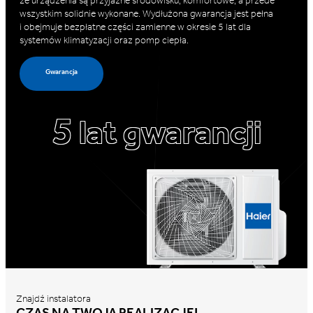
że urządzenia są przyjazne środowisku, komfortowe, a przede
wszystkim solidnie wykonane. Wydłużona gwarancja jest pełna
i obejmuje bezpłatne części zamienne w okresie 5 lat dla
systemów klimatyzacji oraz pomp ciepła.
Gwarancja
5
lat gwarancji
Znajdź instalatora
CZAS NA TWOJĄ REALIZACJĘ!