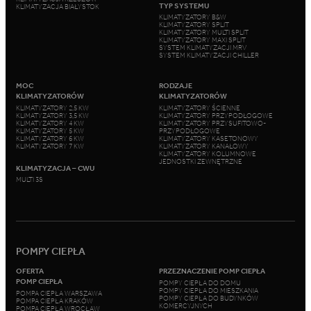
TYP SYSTEMU
KLIMATYZACJA BIAŁYSTOK
KLIMATYZATORY B&W
KLIMATYZATORY SPLIT
KLIMATYZATORY MULTI SPLIT
KLIMATYZATORY MAXI SPLIT
SYSTEM KLIMATYZACJI MRV
SYSTEM KLIMATYZACJI CHILLER
MOC
RODZAJE
KLIMATYZATORÓW
KLIMATYZATORÓW
KLIMATYZATORY 2,5 KW
KLIMATYZATORY ŚCIENNE
KLIMATYZATORY 3,5 KW
KLIMATYZATORY PRZYPODŁOGOWE
KLIMATYZATORY 4 KW
KLIMATYZATORY PRZYSUFITOWO-
KLIMATYZATORY 5 KW
PRZYPODŁOGOWE
KLIMATYZATORY 6 KW
KLIMATYZATORY KASETONOWY
KLIMATYZATORY 7 KW
KLIMATYZATORY KANAŁOWY
KLIMATYZATORY KOLUMNOWE
JEDNOSTKI ZEWNĘTRZNE
KLIMATYZACJA – CWU
MULTI 3S
POMPY CIEPŁA
OFERTA
PRZEZNACZENIE POMP CIEPŁA
POMP CIEPŁA
POMPY CIEPŁA DO DOMU
POMPY CIEPŁA DO MIESZKANIA
POMPA CIEPŁA WARSZAWA
POMPY CIEPŁA DO BUDYNKÓW
POMPA CIEPŁA KRAKÓW
KOMERCYJNYCH
POMPA CIEPŁA WROCŁAW