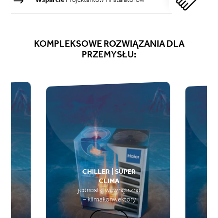
KOMPLEKSOWE
ROZWIĄZANIA
DLA
PRZEMYSŁU:
CHILLER | SUPER
CLIMA
e
jednostki wewnętrzne
– klimakonwektory