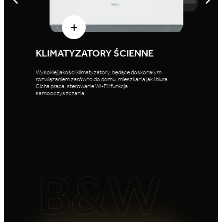
KLIMATYZATORY ŚCIENNE
Wysokiej jakości klimatyzatory, będące doskonałym
MRV
rozwiązaniem zarówno do domu, mieszkania jak i biura.
Cicha praca, sterowanie Wi-Fi i funkcja
samooczyszczania.