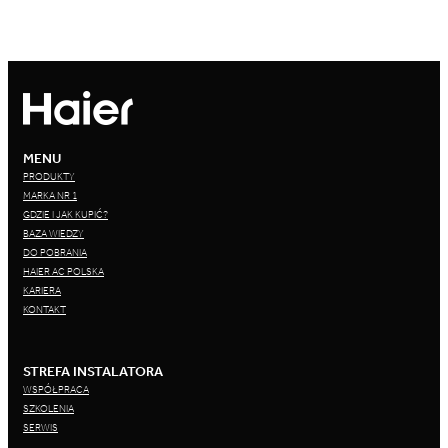
MENU
PRODUKTY
MARKA NR 1
GDZIE I JAK KUPIĆ?
BAZA WIEDZY
DO POBRANIA
HAIER AC POLSKA
KARIERA
KONTAKT
STREFA INSTALATORA
WSPÓŁPRACA
SZKOLENIA
SERWIS