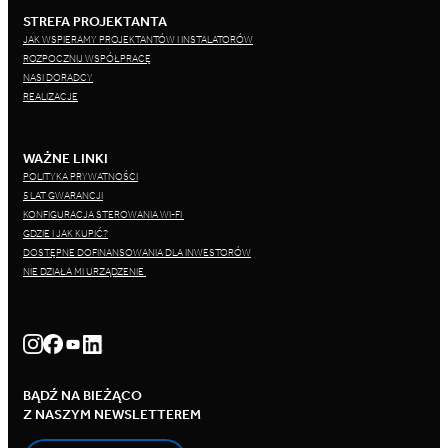
STREFA PROJEKTANTA
JAK WSPIERAMY PROJEKTANTÓW I INSTALATORÓW
ROZPOCZNIJ WSPÓŁPRACĘ
NASI DORADCY
REALIZACJE
WAŻNE LINKI
POLITYKA PRYWATNOŚCI
5 LAT GWARANCJI
KONFIGURACJA STEROWANIA WI-FI
GDZIE I JAK KUPIĆ?
DOSTĘPNE DOFINANSOWANIA DLA INWESTORÓW
NIE DZIAŁA MI URZĄDZENIE
BĄDŹ NA BIEŻĄCO
Z NASZYM NEWSLETTEREM