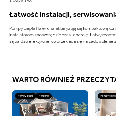
środowisko.
Łatwość instalacji, serwisowania
Pompy ciepła Haier charakteryzują się kompaktową kons
instalatorom zaoszczędzić czas i energię. Łatwy montaż 
są bardzo efektywne, co przekłada się na zadowolenie
WARTO RÓWNIEŻ PRZECZYT
Pompy ciepła
Poradnik
Pompy ciepła