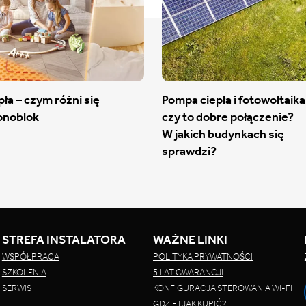
ła – czym różni się
Pompa ciepła i fotowoltaika
onoblok
czy to dobre połączenie?
W jakich budynkach się
sprawdzi?
STREFA INSTALATORA
WAŻNE LINKI
WSPÓŁPRACA
POLITYKA PRYWATNOŚCI
SZKOLENIA
5 LAT GWARANCJI
SERWIS
KONFIGURACJA STEROWANIA WI-FI
GDZIE I JAK KUPIĆ?