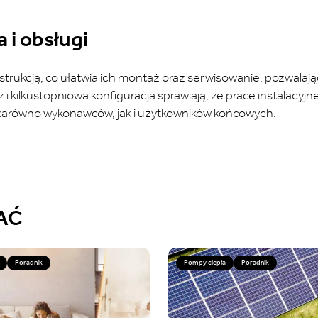
 i obsługi
trukcją, co ułatwia ich montaż oraz serwisowanie, pozwalają
i kilkustopniowa konfiguracja sprawiają, że prace instalacyjn
 zarówno wykonawców, jak i użytkowników końcowych.
AĆ
Poradnik
Pompy ciepła
Poradnik