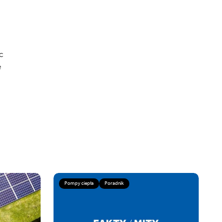
c
e
Pompy ciepła
Poradnik