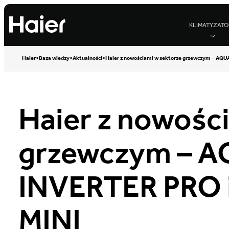
KLIMATYZATO
Haier
>
Baza wiedzy
>
Aktualności
>
Haier z nowościami w sektorze grzewczym – AQ
Haier z nowośc
grzewczym – 
INVERTER PRO 
MINI