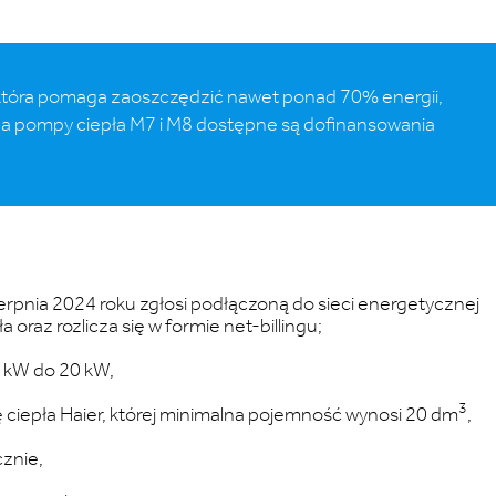
 która pomaga zaoszczędzić nawet ponad 70% energii,
 na pompy ciepła M7 i M8 dostępne są dofinansowania
rpnia 2024 roku zgłosi podłączoną do sieci energetycznej
oraz rozlicza się w formie net-billingu;
2 kW do 20 kW,
3
iepła Haier, której minimalna pojemność wynosi 20 dm
,
cznie,