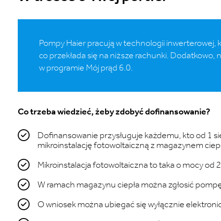
Pompy Haier pracują w technologii inwerterowej,
co przekłada się na niższe rachunki. Dodatkowo,
w programie Mój prąd 6.0.
Co trzeba wiedzieć, żeby zdobyć dofinansowanie?
Dofinansowanie przysługuje każdemu, kto od 1 sie
mikroinstalację fotowoltaiczną z magazynem ciepła 
Mikroinstalacja fotowoltaiczna to taka o mocy od 
W ramach magazynu ciepła można zgłosić pompę c
O wniosek można ubiegać się wyłącznie elektroni