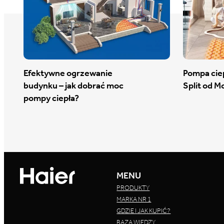
Efektywne ogrzewanie
Pompa ciep
budynku – jak dobrać moc
Split od M
pompy ciepła?
MENU
PRODUKTY
MARKA NR 1
GDZIE I JAK KUPIĆ?
BAZA WIEDZY