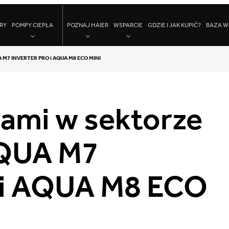
RY
POMPY CIEPŁA
POZNAJ HAIER
WSPARCIE
GDZIE I JAK KUPIĆ?
BAZA W
UA M7 INVERTER PRO i AQUA M8 ECO MINI
iami w sektorze
AQUA M7
i AQUA M8 ECO