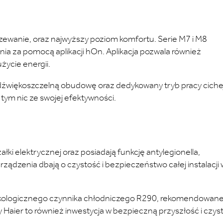
ewanie, oraz najwyższy poziom komfortu. Serie M7 i M8
a za pomocą aplikacji hOn. Aplikacja pozwala również
ycie energii.
 dźwiękoszczelną obudowę oraz dedykowany tryb pracy ciche
y tym nic ze swojej efektywności.
i elektrycznej oraz posiadają funkcję antylegionella,
rządzenia dbają o czystość i bezpieczeństwo całej instalacji
z ekologicznego czynnika chłodniczego R290, rekomendowan
 Haier to również inwestycja w bezpieczną przyszłość i czys