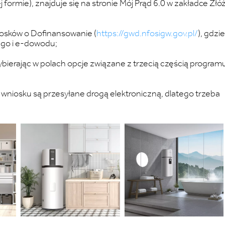
ormie), znajduje się na stronie Mój Prąd 6.0 w zakładce Złó
osków o Dofinansowanie (
https://gwd.nfosigw.gov.pl/
), gdzie
ego i e-dowodu;
bierając w polach opcje związane z trzecią częścią program
niosku są przesyłane drogą elektroniczną, dlatego trzeba