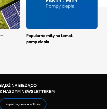
 –
Popularne mity na temat
pomp ciepła
BĄDŹ NA BIEŻĄCO
Z NASZYM NEWSLETTEREM
Zapisz się do newslettera