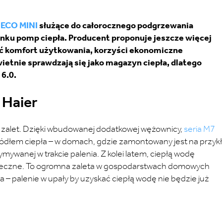
ECO MINI
służące do całorocznego podgrzewania
nku pomp ciepła. Producent proponuje jeszcze więcej
ć komfort użytkowania, korzyści ekonomiczne
etnie sprawdzają się jako magazyn ciepła, dlatego
 6.0.
 Haier
e zalet. Dzięki wbudowanej dodatkowej wężownicy,
seria M7
źródłem ciepła – w domach, gdzie zamontowany jest na przyk
mywanej w trakcie palenia. Z kolei latem, ciepłą wodę
onieczne. To ogromna zaleta w gospodarstwach domowych
– palenie w upały by uzyskać ciepłą wodę nie będzie już