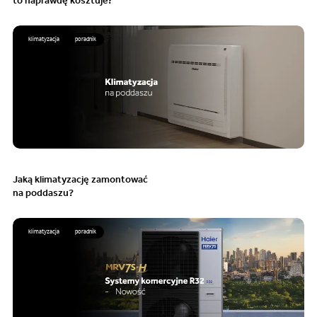
to naprawdę kosztuje?
klimatyzacja
poradnik
Jaką klimatyzację zamontować
na poddaszu?
klimatyzacja
poradnik