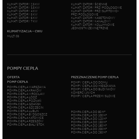
KLIMATYZATORY 2,5 KW
KLIMATYZATORY ŚCIENNE
KLIMATYZATORY 3,5 KW
KLIMATYZATORY PRZYPODŁOGOWE
KLIMATYZATORY 4 KW
KLIMATYZATORY PRZYSUFITOWO-
KLIMATYZATORY 5 KW
PRZYPODŁOGOWE
KLIMATYZATORY 6 KW
KLIMATYZATORY KASETONOWY
KLIMATYZATORY 7 KW
KLIMATYZATORY KANAŁOWY
KLIMATYZATORY KOLUMNOWE
JEDNOSTKI ZEWNĘTRZNE
KLIMATYZACJA – CWU
MULTI 3S
POMPY CIEPŁA
OFERTA
PRZEZNACZENIE POMP CIEPŁA
POMP CIEPŁA
POMPY CIEPŁA DO DOMU
POMPY CIEPŁA DO MIESZKANIA
POMPA CIEPŁA WARSZAWA
POMPY CIEPŁA DO BUDYNKÓW
POMPA CIEPŁA KRAKÓW
KOMERCYJNYCH
POMPA CIEPŁA WROCŁAW
POMPY CIEPŁA PRZEMYSŁOWE
POMPA CIEPŁA ŁÓDŹ
POMPA CIEPŁA POZNAŃ
POMPA CIEPŁA GDAŃSK
POMPA CIEPŁA SZCZECIN
POMPA CIEPŁA LUBLIN
POMPA CIEPŁA DO 80 M²
POMPA CIEPŁA BYDGOSZCZ
POMPA CIEPŁA DO 100 M²
POMPA CIEPŁA KATOWICE
POMPA CIEPŁA DO 120 M²
POMPA CIEPŁA RZESZÓW
POMPA CIEPŁA DO 150 M²
POMPA CIEPŁA BIAŁYSTOK
POMPA CIEPŁA DO 180 M²
POMPA CIEPŁA DO 200 M²
POMPA CIEPŁA DO 250 M²