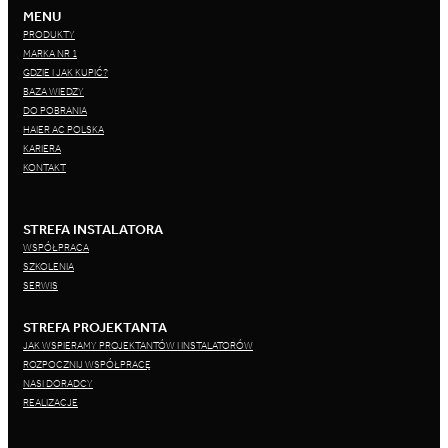
MENU
PRODUKTY
MARKA NR 1
GDZIE I JAK KUPIĆ?
BAZA WIEDZY
DO POBRANIA
HAIER AC POLSKA
KARIERA
KONTAKT
STREFA INSTALATORA
WSPÓŁPRACA
SZKOLENIA
SERWIS
STREFA PROJEKTANTA
JAK WSPIERAMY PROJEKTANTÓW I INSTALATORÓW
ROZPOCZNIJ WSPÓŁPRACĘ
NASI DORADCY
REALIZACJE