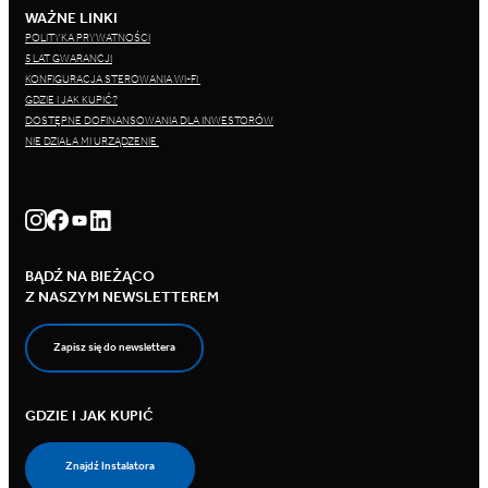
WAŻNE LINKI
POLITYKA PRYWATNOŚCI
5 LAT GWARANCJI
KONFIGURACJA STEROWANIA WI-FI
GDZIE I JAK KUPIĆ?
DOSTĘPNE DOFINANSOWANIA DLA INWESTORÓW
NIE DZIAŁA MI URZĄDZENIE
BĄDŹ NA BIEŻĄCO
Z NASZYM NEWSLETTEREM
Zapisz się do newslettera
GDZIE I JAK KUPIĆ
Znajdź Instalatora