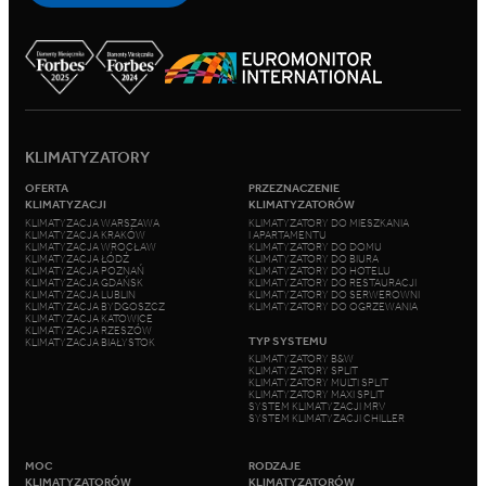
KLIMATYZATORY
OFERTA
PRZEZNACZENIE
KLIMATYZACJI
KLIMATYZATORÓW
KLIMATYZACJA WARSZAWA
KLIMATYZATORY DO MIESZKANIA
KLIMATYZACJA KRAKÓW
I APARTAMENTU
KLIMATYZACJA WROCŁAW
KLIMATYZATORY DO DOMU
KLIMATYZACJA ŁÓDŹ
KLIMATYZATORY DO BIURA
KLIMATYZACJA POZNAŃ
KLIMATYZATORY DO HOTELU
KLIMATYZACJA GDAŃSK
KLIMATYZATORY DO RESTAURACJI
KLIMATYZACJA LUBLIN
KLIMATYZATORY DO SERWEROWNI
KLIMATYZACJA BYDGOSZCZ
KLIMATYZATORY DO OGRZEWANIA
KLIMATYZACJA KATOWICE
KLIMATYZACJA RZESZÓW
TYP SYSTEMU
KLIMATYZACJA BIAŁYSTOK
KLIMATYZATORY B&W
KLIMATYZATORY SPLIT
KLIMATYZATORY MULTI SPLIT
KLIMATYZATORY MAXI SPLIT
SYSTEM KLIMATYZACJI MRV
SYSTEM KLIMATYZACJI CHILLER
MOC
RODZAJE
KLIMATYZATORÓW
KLIMATYZATORÓW