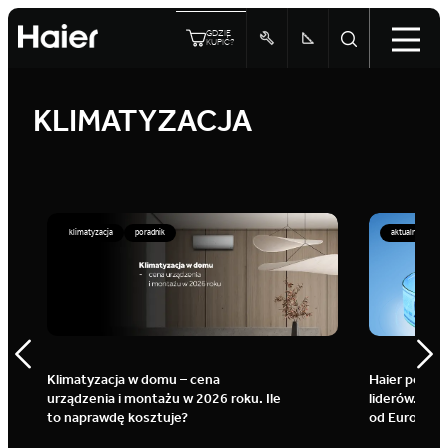
GDZIE
KUPIĆ?
KLIMATYZACJA
klimatyzacja
poradnik
aktualnosci
imatyzacja w domu – cena
Haier ponownie wśród
ządzenia i montażu w 2026 roku. Ile
liderów. Trzy tytuły Gl
 naprawdę kosztuje?
od Euromonitor Interna