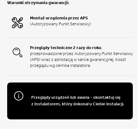
Warunki utrzymania gwarancji:
Montaż urządzenia przez APS
(Autoryzowany Punkt Serwisowy)
Przeglądy techniczne 2 razy do roku
,
przeprowadzone przez Autoryzowany Punkt Serwisowy
(APS) wraz z adnotacją w karcie gwarancyjnej. Koszt
przeglądu wg cennika Instalatora.
Przeglądy urządzeń lub awaria - skontaktuj się
z Instalatorem, który dokonał u Ciebie instalacji.