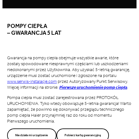
POMPY CIEPŁA
– GWARANCJA 5 LAT
Gwarancja na pompy ciepła obejmuje wszystkie awarie, które
zostały spowodowane niesprawnymi częściami lub uszkodzeniami
niedokonanymi przez Użytkownika. Aby uzyskać 5-letnią gwarancję,
urządzenie musi zostać uruchomione i zgłoszone na portalu
www.serwis-instalacje.com
przez Autoryzowany Punkt Serwisowy.
Więcej informacji na stronie:
Pierwsze uruchomienie pomp ciepła
.
Pompa ciepła musi zostać zarejestrowana przez PROTOKÓŁ
URUCHOMIENIA. Tylko wtedy obowiązuje 5-letnia gwarancja! Warto
zapamiętać, że powinno się dokonywać przeglądu technicznego
pomp ciepła Haier przynajmniej raz do roku od momentu
Pierwszego uruchomienia.
Nie działa mi urządzenie
Pobierz kartę gwarancyjną