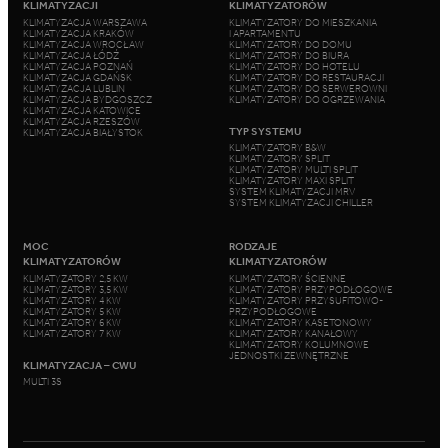
KLIMATYZACJI
KLIMATYZATORÓW
KLIMATYZACJA WARSZAWA
KLIMATYZATORY DO MIESZKANIA
KLIMATYZACJA KRAKÓW
I APARTAMENTU
KLIMATYZACJA WROCŁAW
KLIMATYZATORY DO DOMU
KLIMATYZACJA ŁÓDŹ
KLIMATYZATORY DO BIURA
KLIMATYZACJA POZNAŃ
KLIMATYZATORY DO HOTELU
KLIMATYZACJA GDAŃSK
KLIMATYZATORY DO RESTAURACJI
KLIMATYZACJA LUBLIN
KLIMATYZATORY DO SERWEROWNI
KLIMATYZACJA BYDGOSZCZ
KLIMATYZATORY DO OGRZEWANIA
KLIMATYZACJA KATOWICE
KLIMATYZACJA RZESZÓW
TYP SYSTEMU
KLIMATYZACJA BIAŁYSTOK
KLIMATYZATORY B&W
KLIMATYZATORY SPLIT
KLIMATYZATORY MULTI SPLIT
KLIMATYZATORY MAXI SPLIT
SYSTEM KLIMATYZACJI MRV
SYSTEM KLIMATYZACJI CHILLER
MOC
RODZAJE
KLIMATYZATORÓW
KLIMATYZATORÓW
KLIMATYZATORY 2,5 KW
KLIMATYZATORY ŚCIENNE
KLIMATYZATORY 3,5 KW
KLIMATYZATORY PRZYPODŁOGOWE
KLIMATYZATORY 4 KW
KLIMATYZATORY PRZYSUFITOWO-
KLIMATYZATORY 5 KW
PRZYPODŁOGOWE
KLIMATYZATORY 6 KW
KLIMATYZATORY KASETONOWY
KLIMATYZATORY 7 KW
KLIMATYZATORY KANAŁOWY
KLIMATYZATORY KOLUMNOWE
JEDNOSTKI ZEWNĘTRZNE
KLIMATYZACJA – CWU
MULTI 3S