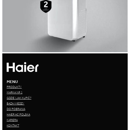
MENU
PRODUKTY
MARKA NR 1
GDZIE I JAK KUPIĆ?
BAZA WIEDZY
DO POBRANIA
HAIER AC POLSKA
KARIERA
KONTAKT