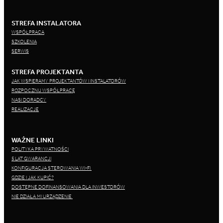
STREFA INSTALATORA
WSPÓŁPRACA
SZKOLENIA
SERWIS
STREFA PROJEKTANTA
JAK WSPIERAMY PROJEKTANTÓW I INSTALATORÓW
ROZPOCZNIJ WSPÓŁPRACĘ
NASI DORADCY
REALIZACJE
WAŻNE LINKI
POLITYKA PRYWATNOŚCI
5 LAT GWARANCJI
KONFIGURACJA STEROWANIA WI-FI
GDZIE I JAK KUPIĆ?
DOSTĘPNE DOFINANSOWANIA DLA INWESTORÓW
NIE DZIAŁA MI URZĄDZENIE