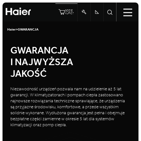
GDZIE
KUPIĆ?
Haier
>
GWARANCJA
GWARANCJA
I NAJWYŻSZA
JAKOŚĆ
Niezawodność urządzeń pozwala nam na udzielenie aż 5 lat
gwarancji. W klimatyzatorach i pompach ciepła zastosowano
najnowsze rozwiązania techniczne sprawiające, że urządzenia
są przyjazne środowisku, komfortowe, a przede wszystkim
solidnie wykonane. Wydłużona gwarancja jest pełna i obejmuje
bezpłatne części zamienne w okresie 5 lat dla systemów
klimatyzacji oraz pomp ciepła.