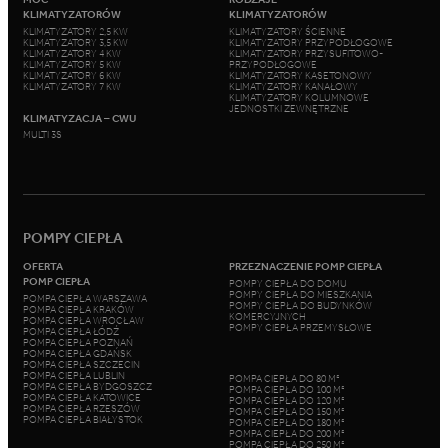
KLIMATYZATORÓW
KLIMATYZATORÓW
KLIMATYZATORY 2,5 KW
KLIMATYZATORY ŚCIENNE
KLIMATYZATORY 3,5 KW
KLIMATYZATORY PRZYPODŁOGOWE
KLIMATYZATORY 4 KW
KLIMATYZATORY PRZYSUFITOWO-
KLIMATYZATORY 5 KW
PRZYPODŁOGOWE
KLIMATYZATORY 6 KW
KLIMATYZATORY KASETONOWY
KLIMATYZATORY 7 KW
KLIMATYZATORY KANAŁOWY
KLIMATYZATORY KOLUMNOWE
JEDNOSTKI ZEWNĘTRZNE
KLIMATYZACJA – CWU
MULTI 3S
POMPY CIEPŁA
OFERTA
PRZEZNACZENIE POMP CIEPŁA
POMP CIEPŁA
POMPY CIEPŁA DO DOMU
POMPY CIEPŁA DO MIESZKANIA
POMPA CIEPŁA WARSZAWA
POMPY CIEPŁA DO BUDYNKÓW
POMPA CIEPŁA KRAKÓW
KOMERCYJNYCH
POMPA CIEPŁA WROCŁAW
POMPY CIEPŁA PRZEMYSŁOWE
POMPA CIEPŁA ŁÓDŹ
POMPA CIEPŁA POZNAŃ
POMPA CIEPŁA GDAŃSK
POMPA CIEPŁA SZCZECIN
POMPA CIEPŁA LUBLIN
POMPA CIEPŁA DO 80 M²
POMPA CIEPŁA BYDGOSZCZ
POMPA CIEPŁA DO 100 M²
POMPA CIEPŁA KATOWICE
POMPA CIEPŁA DO 120 M²
POMPA CIEPŁA RZESZÓW
POMPA CIEPŁA DO 150 M²
POMPA CIEPŁA BIAŁYSTOK
POMPA CIEPŁA DO 180 M²
POMPA CIEPŁA DO 200 M²
POMPA CIEPŁA DO 250 M²