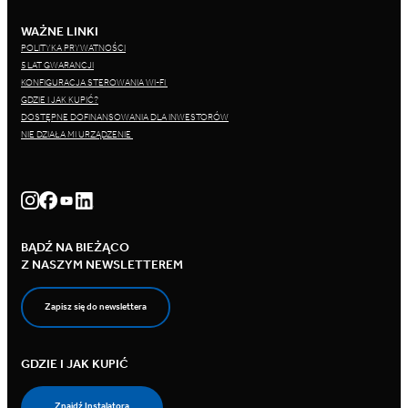
WAŻNE LINKI
POLITYKA PRYWATNOŚCI
5 LAT GWARANCJI
KONFIGURACJA STEROWANIA WI-FI
GDZIE I JAK KUPIĆ?
DOSTĘPNE DOFINANSOWANIA DLA INWESTORÓW
NIE DZIAŁA MI URZĄDZENIE
BĄDŹ NA BIEŻĄCO
Z NASZYM NEWSLETTEREM
Zapisz się do newslettera
GDZIE I JAK KUPIĆ
Znajdź Instalatora