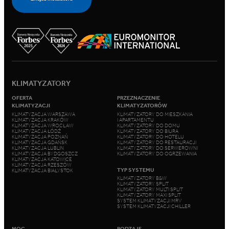
KLIMATYZATORY
OFERTA
PRZEZNACZENIE
KLIMATYZACJI
KLIMATYZATORÓW
KLIMATYZACJA WARSZAWA
KLIMATYZATORY DO MIESZKANIA
KLIMATYZACJA KRAKÓW
I APARTAMENTU
KLIMATYZACJA WROCŁAW
KLIMATYZATORY DO DOMU
KLIMATYZACJA ŁÓDŹ
KLIMATYZATORY DO BIURA
KLIMATYZACJA POZNAŃ
KLIMATYZATORY DO HOTELU
KLIMATYZACJA GDAŃSK
KLIMATYZATORY DO RESTAURACJI
KLIMATYZACJA LUBLIN
KLIMATYZATORY DO SERWEROWNI
KLIMATYZACJA BYDGOSZCZ
KLIMATYZATORY DO OGRZEWANIA
KLIMATYZACJA KATOWICE
KLIMATYZACJA RZESZÓW
TYP SYSTEMU
KLIMATYZACJA BIAŁYSTOK
KLIMATYZATORY B&W
KLIMATYZATORY SPLIT
KLIMATYZATORY MULTI SPLIT
KLIMATYZATORY MAXI SPLIT
SYSTEM KLIMATYZACJI MRV
SYSTEM KLIMATYZACJI CHILLER
MOC
RODZAJE