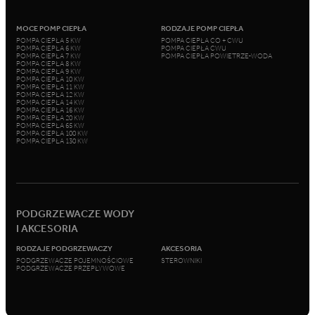
MOCE POMP CIEPŁA
RODZAJE POMP CIEPŁA
POMPA CIEPŁA 5 KW
POMPA CIEPŁA CO + CWU
POMPA CIEPŁA 6 KW
POMPA CIEPŁA CWU
POMPA CIEPŁA 7 KW
POMPA CIEPŁA POWIETRZE-WODA
POMPA CIEPŁA 8 KW
POMPA CIEPŁA 9 KW
POMPA CIEPŁA 10 KW
POMPA CIEPŁA 11 KW
POMPA CIEPŁA 12 KW
POMPA CIEPŁA 14 KW
POMPA CIEPŁA 16 KW
POMPA CIEPŁA 20 KW
POMPA CIEPŁA 65 KW
POMPA CIEPŁA 100 KW
POMPA CIEPŁA 130 KW
PODGRZEWACZE WODY
I AKCESORIA
RODZAJE PODGRZEWACZY
AKCESORIA
PODGRZEWACZE POJEMNOŚCIOWE
STEROWNIKI
PODGRZEWACZE PRZEPŁYWOWE