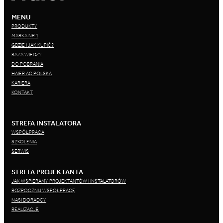
MENU
PRODUKTY
MARKA NR 1
GDZIE I JAK KUPIĆ?
BAZA WIEDZY
DO POBRANIA
HAIER AC POLSKA
KARIERA
KONTAKT
STREFA INSTALATORA
WSPÓŁPRACA
SZKOLENIA
SERWIS
STREFA PROJEKTANTA
JAK WSPIERAMY PROJEKTANTÓW I INSTALATORÓW
ROZPOCZNIJ WSPÓŁPRACĘ
NASI DORADCY
REALIZACJE