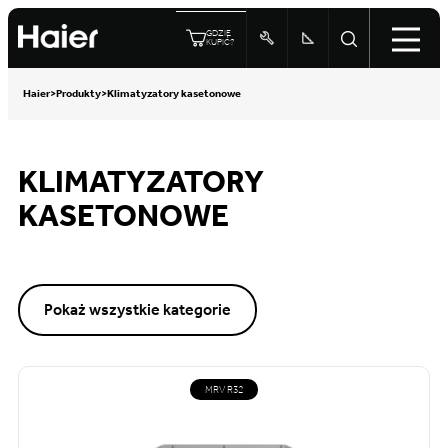
GDZIE
KUPIĆ?
Haier
>
Produkty
>
Klimatyzatory kasetonowe
KLIMATYZATORY
KASETONOWE
Pokaż wszystkie kategorie
MRV R32