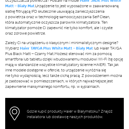
oczyszczacza powietrza? Postaw na model
Haier JADE Plus White
Matt – Biały Mat
.Urządzenie to jest wyposażone w zaawansowaną
siatkę filtrującą IFD skutecznie usuwającą zanieczyszczenia
z powietrza oraz w technologię samooczyszczania Self Clean,
która automatycznie oczyszcza parownik klimatyzatora. Ten
klimatyzator pomoże Ci zapewnić nie tylko komfort, ale i czyste
oraz zdrowe powietrze.
Zależy Ci na urządzeniu o klasycznym i minimalistycznym designie?
Wybierz
Haier TAYGA Plus White Matt – Biały Mat
lub Haier TAYGA
Plus Black Matt – Czarny Mat.Możesz sterować nim za pomocą
smartfona lub tabletu dzięki wbudowanemu modułowi Wi-Fi (tę opcję
mają w standardzie wszystkie klimatyzatory ścienne HAIER). Tak jak
inne modele dostępne w ofercie, to urządzenie wyróżnia się
nie tylko wydajnością, lecz także cichą pracą. Z powodzeniem można
je zastosować w pomieszczeniach, w których najważniejsze jest
zapewnienie maksymalnego komfortu, np. w sypialniach.
Gdzie kupić produkty Haier w Białymstoku? Znajdź
instalatora lub dostawcę naszych produktów.