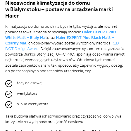
Niezawodna klimatyzacja do domu
w Białymstoku – postaw na urządzenia marki
Haier
Klimatyzacja do domu powinna być nie tylko wydajna, ale również
ponadczasowa. Kryteria te spełniają modele
Haier EXPERT Plus
White Matt – Biały Mat
oraz
Haier EXPERT Plus Black Matt –
Czarny Mat
.Ich doskonały wygląd został wyróżniony nagrodą
RED
DOT Design Award
. Dzięki zaawansowanym systemom oczyszczania
powietrza (funkcji Sterylizacji UV-C PRO) spełniają oczekiwania nawet
najbardziej wymagających użytkowników. Obudowa tych modeli
została zaprojektowana w taki sposób, aby zapewnić wygody dostęp
do poszczególnych podzespołów urządzenia, czyli:
tacy ociekowej,
wentylatora,
silnika wentylatora.
Taka budowa ułatwia ich serwisowanie oraz czyszczenie, co wpływa
korzystnie na wydajność oraz jakość nawiewu.