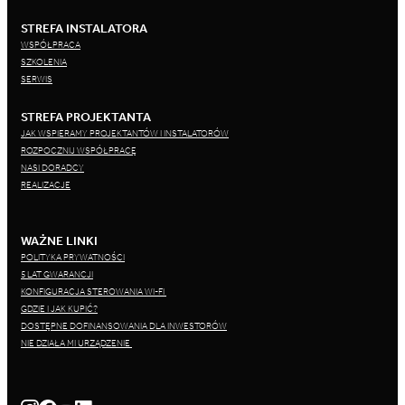
STREFA INSTALATORA
WSPÓŁPRACA
SZKOLENIA
SERWIS
STREFA PROJEKTANTA
JAK WSPIERAMY PROJEKTANTÓW I INSTALATORÓW
ROZPOCZNIJ WSPÓŁPRACĘ
NASI DORADCY
REALIZACJE
WAŻNE LINKI
POLITYKA PRYWATNOŚCI
5 LAT GWARANCJI
KONFIGURACJA STEROWANIA WI-FI
GDZIE I JAK KUPIĆ?
DOSTĘPNE DOFINANSOWANIA DLA INWESTORÓW
NIE DZIAŁA MI URZĄDZENIE