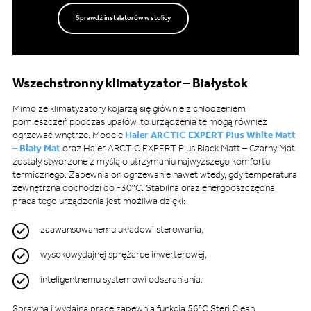
Sprawdź instalatorów w stolicy
Wszechstronny klimatyzator – Białystok
Mimo że klimatyzatory kojarzą się głównie z chłodzeniem
pomieszczeń podczas upałów, to urządzenia te mogą również
ogrzewać wnętrze. Modele
Haier ARCTIC EXPERT Plus White Matt
– Biały Mat
oraz Haier ARCTIC EXPERT Plus Black Matt – Czarny Mat
zostały stworzone z myślą o utrzymaniu najwyższego komfortu
termicznego. Zapewnia on ogrzewanie nawet wtedy, gdy temperatura
zewnętrzna dochodzi do -30°C. Stabilna oraz energooszczędna
praca tego urządzenia jest możliwa dzięki:
zaawansowanemu układowi sterowania,
wysokowydajnej sprężarce inwerterowej,
inteligentnemu systemowi odszraniania.
Sprawną i wydajną pracę zapewnia funkcja 56°C Steri Clean