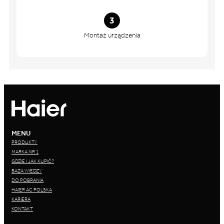
3
Montaż urządzenia
MENU
PRODUKTY
MARKA NR 1
GDZIE I JAK KUPIĆ?
BAZA WIEDZY
DO POBRANIA
HAIER AC POLSKA
KARIERA
KONTAKT