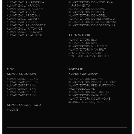
KLIMATYZACJA WARSZAWA
KLIMATYZATORY DO MIESZKANIA
KLIMATYZACJA KRAKÓW
I APARTAMENTU
KLIMATYZACJA WROCŁAW
KLIMATYZATORY DO DOMU
KLIMATYZACJA ŁÓDŹ
KLIMATYZATORY DO BIURA
KLIMATYZACJA POZNAŃ
KLIMATYZATORY DO HOTELU
KLIMATYZACJA GDAŃSK
KLIMATYZATORY DO RESTAURACJI
KLIMATYZACJA LUBLIN
KLIMATYZATORY DO SERWEROWNI
KLIMATYZACJA BYDGOSZCZ
KLIMATYZATORY DO OGRZEWANIA
KLIMATYZACJA KATOWICE
KLIMATYZACJA RZESZÓW
TYP SYSTEMU
KLIMATYZACJA BIAŁYSTOK
KLIMATYZATORY B&W
KLIMATYZATORY SPLIT
KLIMATYZATORY MULTI SPLIT
KLIMATYZATORY MAXI SPLIT
SYSTEM KLIMATYZACJI MRV
SYSTEM KLIMATYZACJI CHILLER
MOC
RODZAJE
KLIMATYZATORÓW
KLIMATYZATORÓW
KLIMATYZATORY 2,5 KW
KLIMATYZATORY ŚCIENNE
KLIMATYZATORY 3,5 KW
KLIMATYZATORY PRZYPODŁOGOWE
KLIMATYZATORY 4 KW
KLIMATYZATORY PRZYSUFITOWO-
KLIMATYZATORY 5 KW
PRZYPODŁOGOWE
KLIMATYZATORY 6 KW
KLIMATYZATORY KASETONOWY
KLIMATYZATORY 7 KW
KLIMATYZATORY KANAŁOWY
KLIMATYZATORY KOLUMNOWE
JEDNOSTKI ZEWNĘTRZNE
KLIMATYZACJA – CWU
MULTI 3S