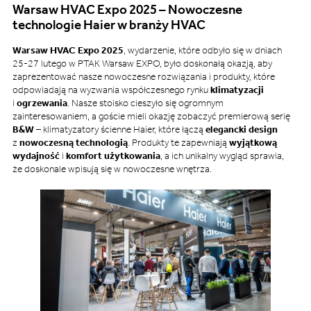
Warsaw HVAC Expo 2025 – Nowoczesne
technologie Haier w branży HVAC
Warsaw HVAC Expo 2025
, wydarzenie, które odbyło się w dniach
25-27 lutego w PTAK Warsaw EXPO, było doskonałą okazją, aby
zaprezentować nasze nowoczesne rozwiązania i produkty, które
odpowiadają na wyzwania współczesnego rynku
klimatyzacji
i
ogrzewania
. Nasze stoisko cieszyło się ogromnym
zainteresowaniem, a goście mieli okazję zobaczyć premierową serię
B&W
– klimatyzatory ścienne Haier, które łączą
elegancki design
z
nowoczesną technologią
. Produkty te zapewniają
wyjątkową
wydajność
i
komfort użytkowania
, a ich unikalny wygląd sprawia,
że doskonale wpisują się w nowoczesne wnętrza.