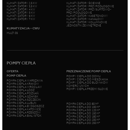
KLIMATYZATORY 2,5 KW
KLIMATYZATORY ŚCIENNE
KLIMATYZATORY 3,5 KW
KLIMATYZATORY PRZYPODŁOGOWE
KLIMATYZATORY 4 KW
KLIMATYZATORY PRZYSUFITOWO-
KLIMATYZATORY 5 KW
PRZYPODŁOGOWE
KLIMATYZATORY 6 KW
KLIMATYZATORY KASETONOWY
KLIMATYZATORY 7 KW
KLIMATYZATORY KANAŁOWY
KLIMATYZATORY KOLUMNOWE
JEDNOSTKI ZEWNĘTRZNE
KLIMATYZACJA – CWU
MULTI 3S
POMPY CIEPŁA
OFERTA
PRZEZNACZENIE POMP CIEPŁA
POMP CIEPŁA
POMPY CIEPŁA DO DOMU
POMPY CIEPŁA DO MIESZKANIA
POMPA CIEPŁA WARSZAWA
POMPY CIEPŁA DO BUDYNKÓW
POMPA CIEPŁA KRAKÓW
KOMERCYJNYCH
POMPA CIEPŁA WROCŁAW
POMPY CIEPŁA PRZEMYSŁOWE
POMPA CIEPŁA ŁÓDŹ
POMPA CIEPŁA POZNAŃ
POMPA CIEPŁA GDAŃSK
POMPA CIEPŁA SZCZECIN
POMPA CIEPŁA LUBLIN
POMPA CIEPŁA DO 80 M²
POMPA CIEPŁA BYDGOSZCZ
POMPA CIEPŁA DO 100 M²
POMPA CIEPŁA KATOWICE
POMPA CIEPŁA DO 120 M²
POMPA CIEPŁA RZESZÓW
POMPA CIEPŁA DO 150 M²
POMPA CIEPŁA BIAŁYSTOK
POMPA CIEPŁA DO 180 M²
POMPA CIEPŁA DO 200 M²
POMPA CIEPŁA DO 250 M²