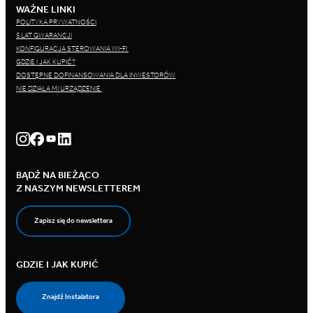
WAŻNE LINKI
POLITYKA PRYWATNOŚCI
5 LAT GWARANCJI
KONFIGURACJA STEROWANIA WI-FI
GDZIE I JAK KUPIĆ?
DOSTĘPNE DOFINANSOWANIA DLA INWESTORÓW
NIE DZIAŁA MI URZĄDZENIE
BĄDŹ NA BIEŻĄCO
Z NASZYM NEWSLETTEREM
Zapisz się do newslettera
GDZIE I JAK KUPIĆ
Znajdź Instalatora