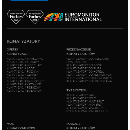
KLIMATYZATORY
OFERTA
PRZEZNACZENIE
KLIMATYZACJI
KLIMATYZATORÓW
KLIMATYZACJA WARSZAWA
KLIMATYZATORY DO MIESZKANIA
KLIMATYZACJA KRAKÓW
I APARTAMENTU
KLIMATYZACJA WROCŁAW
KLIMATYZATORY DO DOMU
KLIMATYZACJA ŁÓDŹ
KLIMATYZATORY DO BIURA
KLIMATYZACJA POZNAŃ
KLIMATYZATORY DO HOTELU
KLIMATYZACJA GDAŃSK
KLIMATYZATORY DO RESTAURACJI
KLIMATYZACJA LUBLIN
KLIMATYZATORY DO SERWEROWNI
KLIMATYZACJA BYDGOSZCZ
KLIMATYZATORY DO OGRZEWANIA
KLIMATYZACJA KATOWICE
KLIMATYZACJA RZESZÓW
TYP SYSTEMU
KLIMATYZACJA BIAŁYSTOK
KLIMATYZATORY B&W
KLIMATYZATORY SPLIT
KLIMATYZATORY MULTI SPLIT
KLIMATYZATORY MAXI SPLIT
SYSTEM KLIMATYZACJI MRV
SYSTEM KLIMATYZACJI CHILLER
MOC
RODZAJE
KLIMATYZATORÓW
KLIMATYZATORÓW