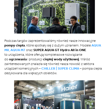
Podczas targów zaprezentowaliśmy również nasze innowacyjne
pompy ciepła
, które spotkały się z dużym uznaniem. Modele
AQUA
M8
,
AQUA M7
oraz
SUPER AQUA GT Hydro All in ONE
to urządzenia, które oferują kompleksowe rozwiązanie
do
ogrzewania
i produkcji
ciepłej wody użytkowej
. Wśród
zainteresowanych znalazła się również nasza nowość z sektora
urządzeń komercyjnych –
CHILLER | SUPER CLIMA
– pompa ciepła
dedykowana dla większych obiektów.