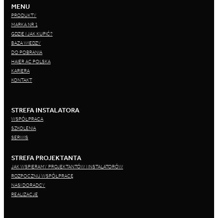
MENU
PRODUKTY
MARKA NR 1
GDZIE I JAK KUPIĆ?
BAZA WIEDZY
DO POBRANIA
HAIER AC POLSKA
KARIERA
KONTAKT
STREFA INSTALATORA
WSPÓŁPRACA
SZKOLENIA
SERWIS
STREFA PROJEKTANTA
JAK WSPIERAMY PROJEKTANTÓW I INSTALATORÓW
ROZPOCZNIJ WSPÓŁPRACĘ
NASI DORADCY
REALIZACJE