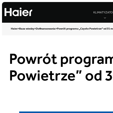
KLIMATYZATO
Haier
>
Baza wiedzy
>
Dofinansowania
>
Powrót programu „Czyste Powietrze” od 31 ma
Powrót progra
Powietrze” od 3