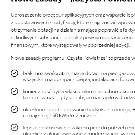
Uproszczenie procedur aplikacyjnych oraz wsparcie le
z podstawowych modyfikacji, które mają zostać wprowa
otrzymanie dotacji na działania mające poprawić efek
szkodliwych substancji, jednak z pewnymi ograniczen
finansowym, które występowały w poprzedniej edycji.
Nowe zasady programu „Czyste Powietrze” to przede w
brak możliwości otrzymania dotacji na piec gazow
wszystkim na pompach ciepła, instalacjach fotowo
konieczność bycia właścicielem nieruchomości co
to m.in. sytuacji, gdy jej nabycie nastąpiło w drodz
określone zapotrzebowanie budynku na energię 
co najmniej 150 kWh/m2 rocznie,
lepsze dostosowanie zakresu prac do potrzeb i m
określić działania związane z modernizacją swoj