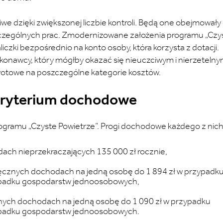
e dzięki zwiększonej liczbie kontroli. Będą one obejmowały
szczególnych prac. Zmodernizowane założenia programu „Czy
czki bezpośrednio na konto osoby, która korzysta z dotacji.
ykonawcy, który mógłby okazać się nieuczciwym i nierzeteln
wotowe na poszczególne kategorie kosztów.
 kryterium dochodowe
ogramu „Czyste Powietrze”. Progi dochodowe każdego z nich
ch nieprzekraczających 135 000 zł rocznie,
ęcznych dochodach na jedną osobę do 1 894 zł w przypadk
ypadku gospodarstw jednoosobowych,
nych dochodach na jedną osobę do 1 090 zł w przypadku
ypadku gospodarstw jednoosobowych.