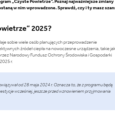
ogram „Czyste Powietrze”. Poznaj najważniejsze zmiany
zostaną w nim wprowadzone. Sprawdź, czy i ty masz szan
owietrze” 2025?
daje sobie wiele osób planujących przeprowadzenie
tywnych źródeł ciepła na nowoczesne urządzenia, takie ja
 przez Narodowy Fundusz Ochrony Środowiska i Gospodarki
2025 r.
owiązywał od 28 maja 2024 r. Oznacza to, że z programu będą
westycje wcześniej, jeszcze przed wznowieniem przyjmowania