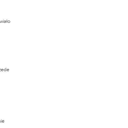
wiało
rzede
nie