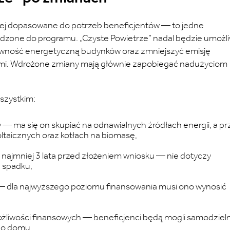
piej dopasowane do potrzeb beneficjentów — to jedne
dzone do programu. „Czyste Powietrze” nadal będzie umożli
tywność energetyczną budynków oraz zmniejszyć emisję
iami. Wdrożone zmiany mają głównie zapobiegać nadużyciom
szystkim:
y — ma się on skupiać na odnawialnych źródłach energii, a p
ltaicznych oraz kotłach na biomasę,
 najmniej 3 lata przed złożeniem wniosku — nie dotyczy
e spadku,
— dla najwyższego poziomu finansowania musi ono wynosić
ożliwości finansowych — beneficjenci będą mogli samodziel
ego domu.