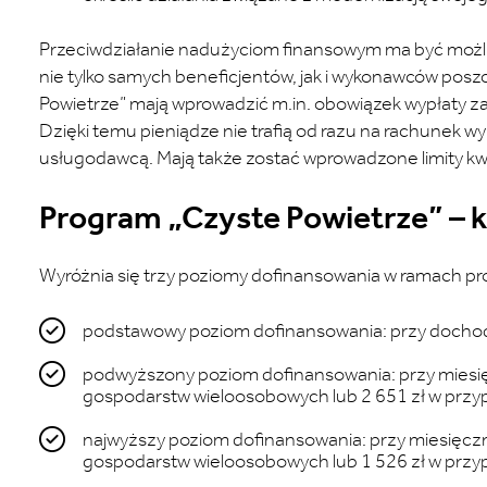
Przeciwdziałanie nadużyciom finansowym ma być możliw
nie tylko samych beneficjentów, jak i wykonawców po
Powietrze” mają wprowadzić m.in. obowiązek wypłaty zali
Dzięki temu pieniądze nie trafią od razu na rachunek w
usługodawcą. Mają także zostać wprowadzone limity k
Program „Czyste Powietrze” –
Wyróżnia się trzy poziomy dofinansowania w ramach pr
podstawowy poziom dofinansowania: przy dochoda
podwyższony poziom dofinansowania: przy miesi
gospodarstw wieloosobowych lub 2 651 zł w prz
najwyższy poziom dofinansowania: przy miesięcz
gospodarstw wieloosobowych lub 1 526 zł w prz