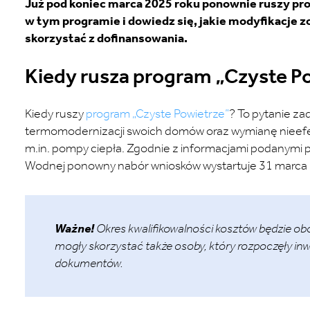
Już pod koniec marca 2025 roku ponownie ruszy pr
w tym programie i dowiedz się, jakie modyfikacje 
skorzystać z dofinansowania.
Kiedy rusza program „Czyste P
Kiedy ruszy
program „Czyste Powietrze”
? To pytanie za
termomodernizacji swoich domów oraz wymianę nieefek
m.in. pompy ciepła. Zgodnie z informacjami podanymi
Wodnej ponowny nabór wniosków wystartuje 31 marca 
Ważne!
Okres kwalifikowalności kosztów będzie ob
mogły skorzystać także osoby, który rozpoczęły in
dokumentów.