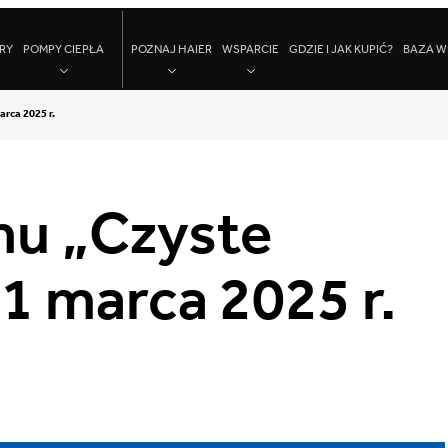
RY
POMPY CIEPŁA
POZNAJ HAIER
WSPARCIE
GDZIE I JAK KUPIĆ?
BAZA W
rca 2025 r.
mu „Czyste
1 marca 2025 r.