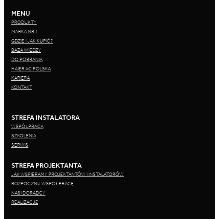
MENU
PRODUKTY
MARKA NR 1
GDZIE I JAK KUPIĆ?
BAZA WIEDZY
DO POBRANIA
HAIER AC POLSKA
KARIERA
KONTAKT
STREFA INSTALATORA
WSPÓŁPRACA
SZKOLENIA
SERWIS
STREFA PROJEKTANTA
JAK WSPIERAMY PROJEKTANTÓW I INSTALATORÓW
ROZPOCZNIJ WSPÓŁPRACĘ
NASI DORADCY
REALIZACJE