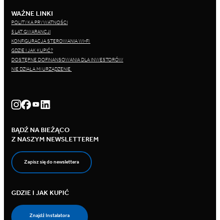
WAŻNE LINKI
POLITYKA PRYWATNOŚCI
5 LAT GWARANCJI
KONFIGURACJA STEROWANIA WI-FI
GDZIE I JAK KUPIĆ?
DOSTĘPNE DOFINANSOWANIA DLA INWESTORÓW
NIE DZIAŁA MI URZĄDZENIE
BĄDŹ NA BIEŻĄCO
Z NASZYM NEWSLETTEREM
Zapisz się do newslettera
GDZIE I JAK KUPIĆ
Znajdź Instalatora