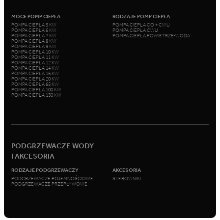
MOCE POMP CIEPŁA
RODZAJE POMP CIEPŁA
POMPA CIEPŁA 5 KW
POMPA CIEPŁA CO + CWU
POMPA CIEPŁA 6 KW
POMPA CIEPŁA CWU
POMPA CIEPŁA 7 KW
POMPA CIEPŁA POWIETRZE-WODA
POMPA CIEPŁA 8 KW
POMPA CIEPŁA 9 KW
POMPA CIEPŁA 10 KW
POMPA CIEPŁA 11 KW
POMPA CIEPŁA 12 KW
POMPA CIEPŁA 14 KW
POMPA CIEPŁA 16 KW
POMPA CIEPŁA 20 KW
POMPA CIEPŁA 65 KW
POMPA CIEPŁA 100 KW
POMPA CIEPŁA 130 KW
PODGRZEWACZE WODY
I AKCESORIA
RODZAJE PODGRZEWACZY
AKCESORIA
PODGRZEWACZE POJEMNOŚCIOWE
STEROWNIKI
PODGRZEWACZE PRZEPŁYWOWE