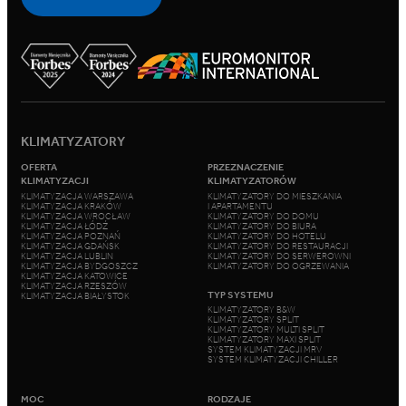
KLIMATYZATORY
OFERTA
PRZEZNACZENIE
KLIMATYZACJI
KLIMATYZATORÓW
KLIMATYZACJA WARSZAWA
KLIMATYZATORY DO MIESZKANIA
KLIMATYZACJA KRAKÓW
I APARTAMENTU
KLIMATYZACJA WROCŁAW
KLIMATYZATORY DO DOMU
KLIMATYZACJA ŁÓDŹ
KLIMATYZATORY DO BIURA
KLIMATYZACJA POZNAŃ
KLIMATYZATORY DO HOTELU
KLIMATYZACJA GDAŃSK
KLIMATYZATORY DO RESTAURACJI
KLIMATYZACJA LUBLIN
KLIMATYZATORY DO SERWEROWNI
KLIMATYZACJA BYDGOSZCZ
KLIMATYZATORY DO OGRZEWANIA
KLIMATYZACJA KATOWICE
KLIMATYZACJA RZESZÓW
TYP SYSTEMU
KLIMATYZACJA BIAŁYSTOK
KLIMATYZATORY B&W
KLIMATYZATORY SPLIT
KLIMATYZATORY MULTI SPLIT
KLIMATYZATORY MAXI SPLIT
SYSTEM KLIMATYZACJI MRV
SYSTEM KLIMATYZACJI CHILLER
MOC
RODZAJE