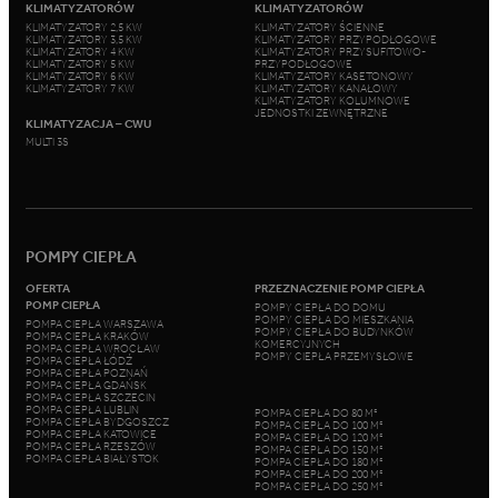
KLIMATYZATORÓW
KLIMATYZATORÓW
KLIMATYZATORY 2,5 KW
KLIMATYZATORY ŚCIENNE
KLIMATYZATORY 3,5 KW
KLIMATYZATORY PRZYPODŁOGOWE
KLIMATYZATORY 4 KW
KLIMATYZATORY PRZYSUFITOWO-
KLIMATYZATORY 5 KW
PRZYPODŁOGOWE
KLIMATYZATORY 6 KW
KLIMATYZATORY KASETONOWY
KLIMATYZATORY 7 KW
KLIMATYZATORY KANAŁOWY
KLIMATYZATORY KOLUMNOWE
JEDNOSTKI ZEWNĘTRZNE
KLIMATYZACJA – CWU
MULTI 3S
POMPY CIEPŁA
OFERTA
PRZEZNACZENIE POMP CIEPŁA
POMP CIEPŁA
POMPY CIEPŁA DO DOMU
POMPY CIEPŁA DO MIESZKANIA
POMPA CIEPŁA WARSZAWA
POMPY CIEPŁA DO BUDYNKÓW
POMPA CIEPŁA KRAKÓW
KOMERCYJNYCH
POMPA CIEPŁA WROCŁAW
POMPY CIEPŁA PRZEMYSŁOWE
POMPA CIEPŁA ŁÓDŹ
POMPA CIEPŁA POZNAŃ
POMPA CIEPŁA GDAŃSK
POMPA CIEPŁA SZCZECIN
POMPA CIEPŁA LUBLIN
POMPA CIEPŁA DO 80 M²
POMPA CIEPŁA BYDGOSZCZ
POMPA CIEPŁA DO 100 M²
POMPA CIEPŁA KATOWICE
POMPA CIEPŁA DO 120 M²
POMPA CIEPŁA RZESZÓW
POMPA CIEPŁA DO 150 M²
POMPA CIEPŁA BIAŁYSTOK
POMPA CIEPŁA DO 180 M²
POMPA CIEPŁA DO 200 M²
POMPA CIEPŁA DO 250 M²