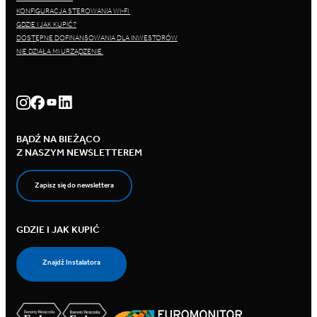
KONFIGURACJA STEROWANIA WI-FI
GDZIE I JAK KUPIĆ?
DOSTĘPNE DOFINANSOWANIA DLA INWESTORÓW
NIE DZIAŁA MI URZĄDZENIE
BĄDŹ NA BIEŻĄCO
Z NASZYM NEWSLETTEREM
Zapisz się do newslettera
GDZIE I JAK KUPIĆ
Znajdź Instalatora