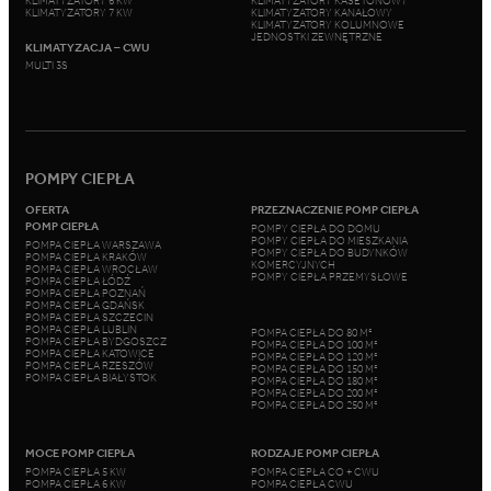
KLIMATYZATORY 6 KW
KLIMATYZATORY KASETONOWY
KLIMATYZATORY 7 KW
KLIMATYZATORY KANAŁOWY
KLIMATYZATORY KOLUMNOWE
JEDNOSTKI ZEWNĘTRZNE
KLIMATYZACJA – CWU
MULTI 3S
POMPY CIEPŁA
OFERTA
PRZEZNACZENIE POMP CIEPŁA
POMP CIEPŁA
POMPY CIEPŁA DO DOMU
POMPY CIEPŁA DO MIESZKANIA
POMPA CIEPŁA WARSZAWA
POMPY CIEPŁA DO BUDYNKÓW
POMPA CIEPŁA KRAKÓW
KOMERCYJNYCH
POMPA CIEPŁA WROCŁAW
POMPY CIEPŁA PRZEMYSŁOWE
POMPA CIEPŁA ŁÓDŹ
POMPA CIEPŁA POZNAŃ
POMPA CIEPŁA GDAŃSK
POMPA CIEPŁA SZCZECIN
POMPA CIEPŁA LUBLIN
POMPA CIEPŁA DO 80 M²
POMPA CIEPŁA BYDGOSZCZ
POMPA CIEPŁA DO 100 M²
POMPA CIEPŁA KATOWICE
POMPA CIEPŁA DO 120 M²
POMPA CIEPŁA RZESZÓW
POMPA CIEPŁA DO 150 M²
POMPA CIEPŁA BIAŁYSTOK
POMPA CIEPŁA DO 180 M²
POMPA CIEPŁA DO 200 M²
POMPA CIEPŁA DO 250 M²
MOCE POMP CIEPŁA
RODZAJE POMP CIEPŁA
POMPA CIEPŁA 5 KW
POMPA CIEPŁA CO + CWU
POMPA CIEPŁA 6 KW
POMPA CIEPŁA CWU