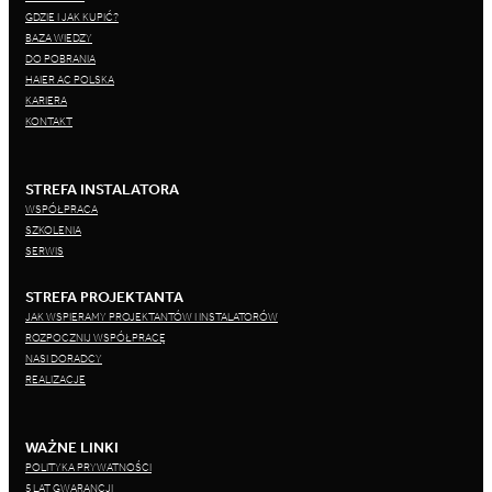
GDZIE I JAK KUPIĆ?
BAZA WIEDZY
DO POBRANIA
HAIER AC POLSKA
KARIERA
KONTAKT
STREFA INSTALATORA
WSPÓŁPRACA
SZKOLENIA
SERWIS
STREFA PROJEKTANTA
JAK WSPIERAMY PROJEKTANTÓW I INSTALATORÓW
ROZPOCZNIJ WSPÓŁPRACĘ
NASI DORADCY
REALIZACJE
WAŻNE LINKI
POLITYKA PRYWATNOŚCI
5 LAT GWARANCJI