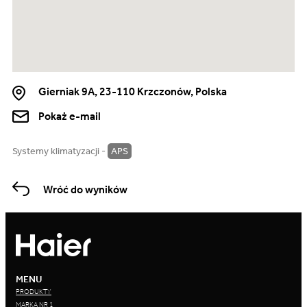
Gierniak 9A, 23-110 Krzczonów, Polska
Pokaż e-mail
Systemy klimatyzacji -
APS
Wróć do wyników
MENU
PRODUKTY
MARKA NR 1