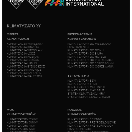
KLIMATYZATORY
OFERTA
PRZEZNACZENIE
KLIMATYZACJI
KLIMATYZATORÓW
KLIMATYZACJA WARSZAWA
KLIMATYZATORY DO MIESZKANIA
KLIMATYZACJA KRAKÓW
I APARTAMENTU
KLIMATYZACJA WROCŁAW
KLIMATYZATORY DO DOMU
KLIMATYZACJA ŁÓDŹ
KLIMATYZATORY DO BIURA
KLIMATYZACJA POZNAŃ
KLIMATYZATORY DO HOTELU
KLIMATYZACJA GDAŃSK
KLIMATYZATORY DO RESTAURACJI
KLIMATYZACJA LUBLIN
KLIMATYZATORY DO SERWEROWNI
KLIMATYZACJA BYDGOSZCZ
KLIMATYZATORY DO OGRZEWANIA
KLIMATYZACJA KATOWICE
KLIMATYZACJA RZESZÓW
TYP SYSTEMU
KLIMATYZACJA BIAŁYSTOK
KLIMATYZATORY B&W
KLIMATYZATORY SPLIT
KLIMATYZATORY MULTI SPLIT
KLIMATYZATORY MAXI SPLIT
SYSTEM KLIMATYZACJI MRV
SYSTEM KLIMATYZACJI CHILLER
MOC
RODZAJE
KLIMATYZATORÓW
KLIMATYZATORÓW
KLIMATYZATORY 2,5 KW
KLIMATYZATORY ŚCIENNE
KLIMATYZATORY 3,5 KW
KLIMATYZATORY PRZYPODŁOGOWE
KLIMATYZATORY 4 KW
KLIMATYZATORY PRZYSUFITOWO-
KLIMATYZATORY 5 KW
PRZYPODŁOGOWE