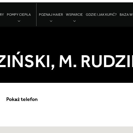
RY
POMPY CIEPŁA
POZNAJ HAIER
WSPARCIE
GDZIE I JAK KUPIĆ?
BAZA W
ŃSKI, M. RUDZIŃ
Pokaż telefon