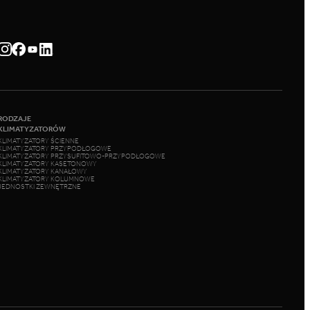
RODZAJE
KLIMATYZATORÓW
KLIMATYZATORY ŚCIENNE
KLIMATYZATORY PRZYPODŁOGOWE
KLIMATYZATORY PRZYSUFITOWO-PRZYPODŁOGOWE
KLIMATYZATORY KASETONOWY
KLIMATYZATORY KANAŁOWY
KLIMATYZATORY KOLUMNOWE
JEDNOSTKI ZEWNĘTRZNE