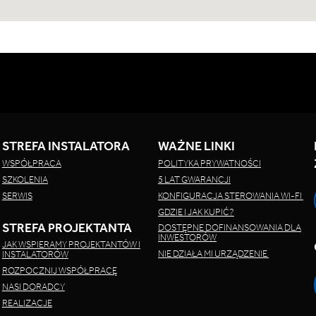
STREFA INSTALATORA
WAŻNE LINKI
WSPÓŁPRACA
POLITYKA PRYWATNOŚCI
SZKOLENIA
5 LAT GWARANCJI
SERWIS
KONFIGURACJA STEROWANIA WI-FI
GDZIE I JAK KUPIĆ?
STREFA PROJEKTANTA
DOSTĘPNE DOFINANSOWANIA DLA
INWESTORÓW
JAK WSPIERAMY PROJEKTANTÓW I
NIE DZIAŁA MI URZĄDZENIE
INSTALATORÓW
ROZPOCZNIJ WSPÓŁPRACĘ
NASI DORADCY
REALIZACJE