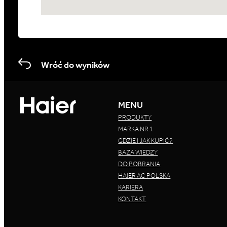
Wróć do wyników
MENU
PRODUKTY
MARKA NR 1
GDZIE I JAK KUPIĆ?
BAZA WIEDZY
DO POBRANIA
HAIER AC POLSKA
KARIERA
KONTAKT