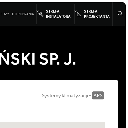
STREFA
STREFA
IEDZY
DO POBRANIA
INSTALATORA
PROJEKTANTA
SKI SP. J.
Systemy klimatyzacji -
APS