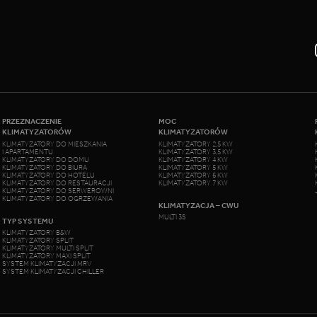
PRZEZNACZENIE
MOC
KLIMATYZATORÓW
KLIMATYZATORÓW
KLIMATYZATORY DO MIESZKANIA
KLIMATYZATORY 2,5 KW
I APARTAMENTU
KLIMATYZATORY 3,5 KW
KLIMATYZATORY DO DOMU
KLIMATYZATORY 4 KW
KLIMATYZATORY DO BIURA
KLIMATYZATORY 5 KW
KLIMATYZATORY DO HOTELU
KLIMATYZATORY 6 KW
KLIMATYZATORY DO RESTAURACJI
KLIMATYZATORY 7 KW
KLIMATYZATORY DO SERWEROWNI
KLIMATYZATORY DO OGRZEWANIA
KLIMATYZACJA – CWU
MULTI 3S
TYP SYSTEMU
KLIMATYZATORY B&W
KLIMATYZATORY SPLIT
KLIMATYZATORY MULTI SPLIT
KLIMATYZATORY MAXI SPLIT
SYSTEM KLIMATYZACJI MRV
SYSTEM KLIMATYZACJI CHILLER