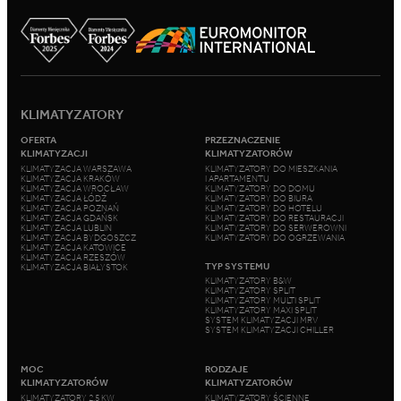
KLIMATYZATORY
OFERTA
PRZEZNACZENIE
KLIMATYZACJI
KLIMATYZATORÓW
KLIMATYZACJA WARSZAWA
KLIMATYZATORY DO MIESZKANIA
KLIMATYZACJA KRAKÓW
I APARTAMENTU
KLIMATYZACJA WROCŁAW
KLIMATYZATORY DO DOMU
KLIMATYZACJA ŁÓDŹ
KLIMATYZATORY DO BIURA
KLIMATYZACJA POZNAŃ
KLIMATYZATORY DO HOTELU
KLIMATYZACJA GDAŃSK
KLIMATYZATORY DO RESTAURACJI
KLIMATYZACJA LUBLIN
KLIMATYZATORY DO SERWEROWNI
KLIMATYZACJA BYDGOSZCZ
KLIMATYZATORY DO OGRZEWANIA
KLIMATYZACJA KATOWICE
KLIMATYZACJA RZESZÓW
TYP SYSTEMU
KLIMATYZACJA BIAŁYSTOK
KLIMATYZATORY B&W
KLIMATYZATORY SPLIT
KLIMATYZATORY MULTI SPLIT
KLIMATYZATORY MAXI SPLIT
SYSTEM KLIMATYZACJI MRV
SYSTEM KLIMATYZACJI CHILLER
MOC
RODZAJE
KLIMATYZATORÓW
KLIMATYZATORÓW
KLIMATYZATORY 2,5 KW
KLIMATYZATORY ŚCIENNE