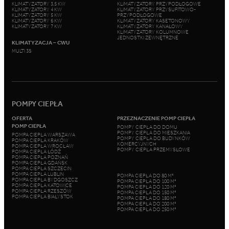
KLIMATYZATORY 3,5 KW
KLIMATYZATORY PRZYPODŁOGOWE
KLIMATYZATORY 4 KW
KLIMATYZATORY PRZYSUFITOWO-
KLIMATYZATORY 5 KW
PRZYPODŁOGOWE
KLIMATYZATORY 6 KW
KLIMATYZATORY KASETONOWY
KLIMATYZATORY 7 KW
KLIMATYZATORY KANAŁOWY
KLIMATYZATORY KOLUMNOWE
JEDNOSTKI ZEWNĘTRZNE
KLIMATYZACJA – CWU
MULTI 3S
POMPY CIEPŁA
OFERTA
PRZEZNACZENIE POMP CIEPŁA
POMP CIEPŁA
POMPY CIEPŁA DO DOMU
POMPY CIEPŁA DO MIESZKANIA
POMPA CIEPŁA WARSZAWA
POMPY CIEPŁA DO BUDYNKÓW
POMPA CIEPŁA KRAKÓW
KOMERCYJNYCH
POMPA CIEPŁA WROCŁAW
POMPY CIEPŁA PRZEMYSŁOWE
POMPA CIEPŁA ŁÓDŹ
POMPA CIEPŁA POZNAŃ
POMPA CIEPŁA GDAŃSK
POMPA CIEPŁA SZCZECIN
POMPA CIEPŁA LUBLIN
POMPA CIEPŁA DO 80 M²
POMPA CIEPŁA BYDGOSZCZ
POMPA CIEPŁA DO 100 M²
POMPA CIEPŁA KATOWICE
POMPA CIEPŁA DO 120 M²
POMPA CIEPŁA RZESZÓW
POMPA CIEPŁA DO 150 M²
POMPA CIEPŁA BIAŁYSTOK
POMPA CIEPŁA DO 180 M²
POMPA CIEPŁA DO 200 M²
POMPA CIEPŁA DO 250 M²