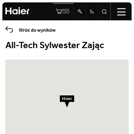
GDZIE
KUPIĆ?
Wróć do wyników
All-Tech Sylwester Zając