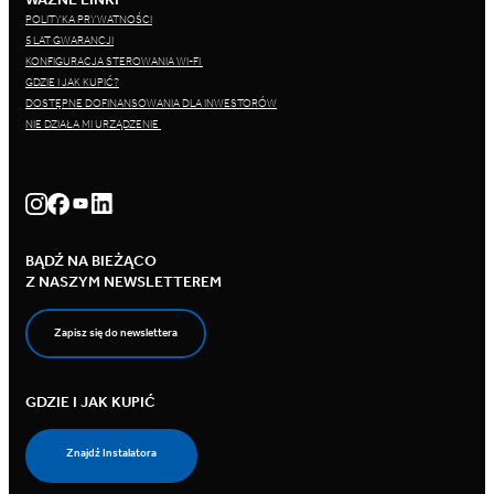
POLITYKA PRYWATNOŚCI
5 LAT GWARANCJI
KONFIGURACJA STEROWANIA WI-FI
GDZIE I JAK KUPIĆ?
DOSTĘPNE DOFINANSOWANIA DLA INWESTORÓW
NIE DZIAŁA MI URZĄDZENIE
BĄDŹ NA BIEŻĄCO
Z NASZYM NEWSLETTEREM
Zapisz się do newslettera
GDZIE I JAK KUPIĆ
Znajdź Instalatora