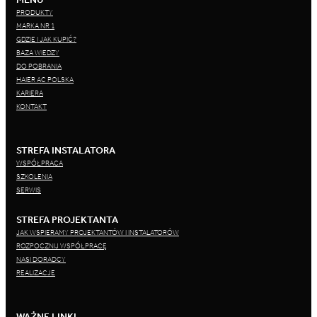
PRODUKTY
MARKA NR 1
GDZIE I JAK KUPIĆ?
BAZA WIEDZY
DO POBRANIA
HAIER AC POLSKA
KARIERA
KONTAKT
STREFA INSTALATORA
WSPÓŁPRACA
SZKOLENIA
SERWIS
STREFA PROJEKTANTA
JAK WSPIERAMY PROJEKTANTÓW I INSTALATORÓW
ROZPOCZNIJ WSPÓŁPRACĘ
NASI DORADCY
REALIZACJE
WAŻNE LINKI