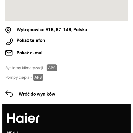
Wytrębowice 91B, 87-148, Polska
Pokaż telefon
Pokaż e-mail
Systemy klimatyzacji -
APS
Pompy ciepła -
APS
Wróć do wyników
MENU