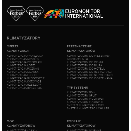
KLIMATYZATORY
OFERTA
PRZEZNACZENIE
KLIMATYZACJI
KLIMATYZATORÓW
KLIMATYZACJA WARSZAWA
KLIMATYZATORY DO MIESZKANIA
KLIMATYZACJA KRAKÓW
I APARTAMENTU
KLIMATYZACJA WROCŁAW
KLIMATYZATORY DO DOMU
KLIMATYZACJA ŁÓDŹ
KLIMATYZATORY DO BIURA
KLIMATYZACJA POZNAŃ
KLIMATYZATORY DO HOTELU
KLIMATYZACJA GDAŃSK
KLIMATYZATORY DO RESTAURACJI
KLIMATYZACJA LUBLIN
KLIMATYZATORY DO SERWEROWNI
KLIMATYZACJA BYDGOSZCZ
KLIMATYZATORY DO OGRZEWANIA
KLIMATYZACJA KATOWICE
KLIMATYZACJA RZESZÓW
TYP SYSTEMU
KLIMATYZACJA BIAŁYSTOK
KLIMATYZATORY B&W
KLIMATYZATORY SPLIT
KLIMATYZATORY MULTI SPLIT
KLIMATYZATORY MAXI SPLIT
SYSTEM KLIMATYZACJI MRV
SYSTEM KLIMATYZACJI CHILLER
MOC
RODZAJE
KLIMATYZATORÓW
KLIMATYZATORÓW
KLIMATYZATORY 2,5 KW
KLIMATYZATORY ŚCIENNE