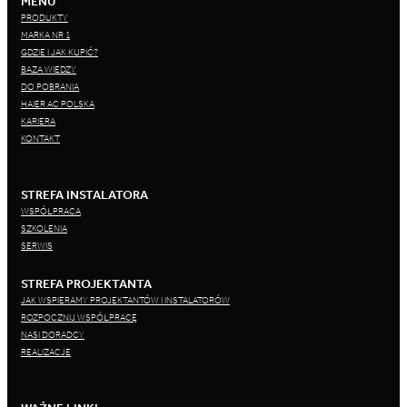
MENU
PRODUKTY
MARKA NR 1
GDZIE I JAK KUPIĆ?
BAZA WIEDZY
DO POBRANIA
HAIER AC POLSKA
KARIERA
KONTAKT
STREFA INSTALATORA
WSPÓŁPRACA
SZKOLENIA
SERWIS
STREFA PROJEKTANTA
JAK WSPIERAMY PROJEKTANTÓW I INSTALATORÓW
ROZPOCZNIJ WSPÓŁPRACĘ
NASI DORADCY
REALIZACJE