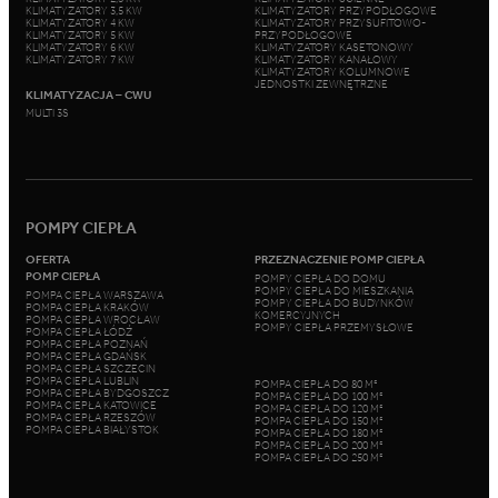
KLIMATYZATORY 3,5 KW
KLIMATYZATORY PRZYPODŁOGOWE
KLIMATYZATORY 4 KW
KLIMATYZATORY PRZYSUFITOWO-
KLIMATYZATORY 5 KW
PRZYPODŁOGOWE
KLIMATYZATORY 6 KW
KLIMATYZATORY KASETONOWY
KLIMATYZATORY 7 KW
KLIMATYZATORY KANAŁOWY
KLIMATYZATORY KOLUMNOWE
JEDNOSTKI ZEWNĘTRZNE
KLIMATYZACJA – CWU
MULTI 3S
POMPY CIEPŁA
OFERTA
PRZEZNACZENIE POMP CIEPŁA
POMP CIEPŁA
POMPY CIEPŁA DO DOMU
POMPY CIEPŁA DO MIESZKANIA
POMPA CIEPŁA WARSZAWA
POMPY CIEPŁA DO BUDYNKÓW
POMPA CIEPŁA KRAKÓW
KOMERCYJNYCH
POMPA CIEPŁA WROCŁAW
POMPY CIEPŁA PRZEMYSŁOWE
POMPA CIEPŁA ŁÓDŹ
POMPA CIEPŁA POZNAŃ
POMPA CIEPŁA GDAŃSK
POMPA CIEPŁA SZCZECIN
POMPA CIEPŁA LUBLIN
POMPA CIEPŁA DO 80 M²
POMPA CIEPŁA BYDGOSZCZ
POMPA CIEPŁA DO 100 M²
POMPA CIEPŁA KATOWICE
POMPA CIEPŁA DO 120 M²
POMPA CIEPŁA RZESZÓW
POMPA CIEPŁA DO 150 M²
POMPA CIEPŁA BIAŁYSTOK
POMPA CIEPŁA DO 180 M²
POMPA CIEPŁA DO 200 M²
POMPA CIEPŁA DO 250 M²