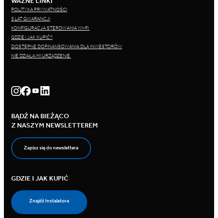
WAŻNE LINKI
POLITYKA PRYWATNOŚCI
5 LAT GWARANCJI
KONFIGURACJA STEROWANIA WI-FI
GDZIE I JAK KUPIĆ?
DOSTĘPNE DOFINANSOWANIA DLA INWESTORÓW
NIE DZIAŁA MI URZĄDZENIE
BĄDŹ NA BIEŻĄCO
Z NASZYM NEWSLETTEREM
Zapisz się do newslettera
GDZIE I JAK KUPIĆ
Znajdź Instalatora