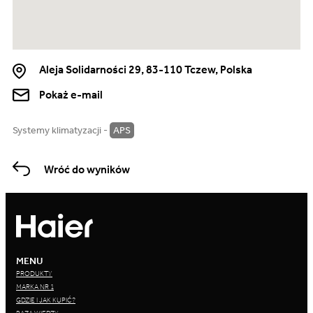
Aleja Solidarności 29, 83-110 Tczew, Polska
Pokaż e-mail
Systemy klimatyzacji -
APS
Wróć do wyników
MENU
PRODUKTY
MARKA NR 1
GDZIE I JAK KUPIĆ?