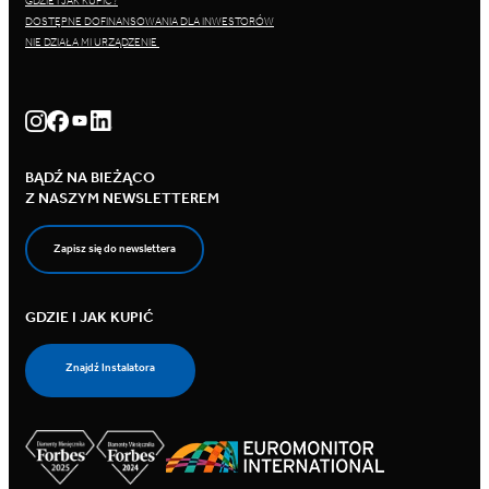
GDZIE I JAK KUPIĆ?
DOSTĘPNE DOFINANSOWANIA DLA INWESTORÓW
NIE DZIAŁA MI URZĄDZENIE
BĄDŹ NA BIEŻĄCO
Z NASZYM NEWSLETTEREM
Zapisz się do newslettera
GDZIE I JAK KUPIĆ
Znajdź Instalatora