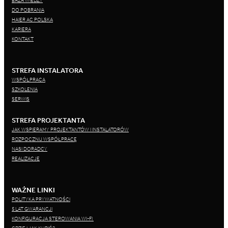
BAZA WIEDZY
DO POBRANIA
HAIER AC POLSKA
KARIERA
KONTAKT
STREFA INSTALATORA
WSPÓŁPRACA
SZKOLENIA
SERWIS
STREFA PROJEKTANTA
JAK WSPIERAMY PROJEKTANTÓW I INSTALATORÓW
ROZPOCZNIJ WSPÓŁPRACĘ
NASI DORADCY
REALIZACJE
WAŻNE LINKI
POLITYKA PRYWATNOŚCI
5 LAT GWARANCJI
KONFIGURACJA STEROWANIA WI-FI