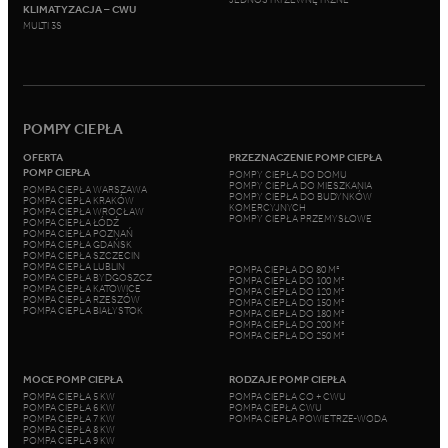
KLIMATYZACJA – CWU
MULTI 3S
POMPY CIEPŁA
OFERTA
PRZEZNACZENIE POMP CIEPŁA
POMP CIEPŁA
POMPY CIEPŁA DO DOMU
POMPY CIEPŁA DO MIESZKANIA
POMPA CIEPŁA WARSZAWA
POMPY CIEPŁA DO BUDYNKÓW
POMPA CIEPŁA KRAKÓW
KOMERCYJNYCH
POMPA CIEPŁA WROCŁAW
POMPY CIEPŁA PRZEMYSŁOWE
POMPA CIEPŁA ŁÓDŹ
POMPA CIEPŁA POZNAŃ
POMPA CIEPŁA GDAŃSK
POMPA CIEPŁA SZCZECIN
POMPA CIEPŁA LUBLIN
POMPA CIEPŁA DO 80 M²
POMPA CIEPŁA BYDGOSZCZ
POMPA CIEPŁA DO 100 M²
POMPA CIEPŁA KATOWICE
POMPA CIEPŁA DO 120 M²
POMPA CIEPŁA RZESZÓW
POMPA CIEPŁA DO 150 M²
POMPA CIEPŁA BIAŁYSTOK
POMPA CIEPŁA DO 180 M²
POMPA CIEPŁA DO 200 M²
POMPA CIEPŁA DO 250 M²
MOCE POMP CIEPŁA
RODZAJE POMP CIEPŁA
POMPA CIEPŁA 5 KW
POMPA CIEPŁA CO + CWU
POMPA CIEPŁA 6 KW
POMPA CIEPŁA CWU
POMPA CIEPŁA 7 KW
POMPA CIEPŁA POWIETRZE-WODA
POMPA CIEPŁA 8 KW
POMPA CIEPŁA 9 KW