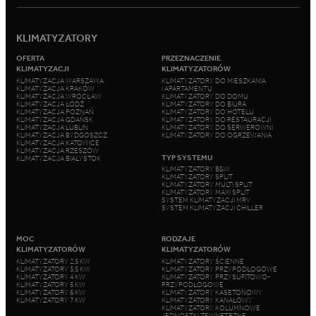
KLIMATYZATORY
OFERTA
PRZEZNACZENIE
KLIMATYZACJI
KLIMATYZATORÓW
KLIMATYZACJA WARSZAWA
KLIMATYZATORY DO MIESZKANIA
KLIMATYZACJA KRAKÓW
I APARTAMENTU
KLIMATYZACJA WROCŁAW
KLIMATYZATORY DO DOMU
KLIMATYZACJA ŁÓDŹ
KLIMATYZATORY DO BIURA
KLIMATYZACJA POZNAŃ
KLIMATYZATORY DO HOTELU
KLIMATYZACJA GDAŃSK
KLIMATYZATORY DO RESTAURACJI
KLIMATYZACJA LUBLIN
KLIMATYZATORY DO SERWEROWNI
KLIMATYZACJA BYDGOSZCZ
KLIMATYZATORY DO OGRZEWANIA
KLIMATYZACJA KATOWICE
KLIMATYZACJA RZESZÓW
TYP SYSTEMU
KLIMATYZACJA BIAŁYSTOK
KLIMATYZATORY B&W
KLIMATYZATORY SPLIT
KLIMATYZATORY MULTI SPLIT
KLIMATYZATORY MAXI SPLIT
SYSTEM KLIMATYZACJI MRV
SYSTEM KLIMATYZACJI CHILLER
MOC
RODZAJE
KLIMATYZATORÓW
KLIMATYZATORÓW
KLIMATYZATORY 2,5 KW
KLIMATYZATORY ŚCIENNE
KLIMATYZATORY 3,5 KW
KLIMATYZATORY PRZYPODŁOGOWE
KLIMATYZATORY 4 KW
KLIMATYZATORY PRZYSUFITOWO-
KLIMATYZATORY 5 KW
PRZYPODŁOGOWE
KLIMATYZATORY 6 KW
KLIMATYZATORY KASETONOWY
KLIMATYZATORY 7 KW
KLIMATYZATORY KANAŁOWY
KLIMATYZATORY KOLUMNOWE
JEDNOSTKI ZEWNĘTRZNE