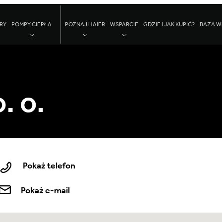
RY
POMPY CIEPŁA
POZNAJ HAIER
WSPARCIE
GDZIE I JAK KUPIĆ?
BAZA W
. o.
Pokaż telefon
Pokaż e-mail