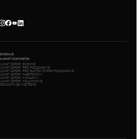
RODZAJE
KLIMATYZATORÓW
KLIMATYZATORY ŚCIENNE
KLIMATYZATORY PRZYPODŁOGOWE
KLIMATYZATORY PRZYSUFITOWO-PRZYPODŁOGOWE
KLIMATYZATORY KASETONOWY
KLIMATYZATORY KANAŁOWY
KLIMATYZATORY KOLUMNOWE
JEDNOSTKI ZEWNĘTRZNE