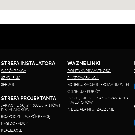
STREFA INSTALATORA
WAŻNE LINKI
WSPÓŁPRACA
POLITYKA PRYWATNOŚCI
SZKOLENIA
5 LAT GWARANCJI
SERWIS
KONFIGURACJA STEROWANIA WI-FI
GDZIE I JAK KUPIĆ?
STREFA PROJEKTANTA
DOSTĘPNE DOFINANSOWANIA DLA
INWESTORÓW
JAK WSPIERAMY PROJEKTANTÓW I
NIE DZIAŁA MI URZĄDZENIE
INSTALATORÓW
ROZPOCZNIJ WSPÓŁPRACĘ
NASI DORADCY
REALIZACJE