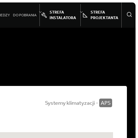
STREFA
STREFA
IEDZY
DO POBRANIA
INSTALATORA
PROJEKTANTA
Systemy klimatyzacji -
APS