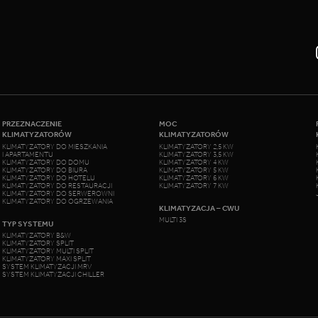
PRZEZNACZENIE
MOC
KLIMATYZATORÓW
KLIMATYZATORÓW
KLIMATYZATORY DO MIESZKANIA
KLIMATYZATORY 2,5 KW
I APARTAMENTU
KLIMATYZATORY 3,5 KW
KLIMATYZATORY DO DOMU
KLIMATYZATORY 4 KW
KLIMATYZATORY DO BIURA
KLIMATYZATORY 5 KW
KLIMATYZATORY DO HOTELU
KLIMATYZATORY 6 KW
KLIMATYZATORY DO RESTAURACJI
KLIMATYZATORY 7 KW
KLIMATYZATORY DO SERWEROWNI
KLIMATYZATORY DO OGRZEWANIA
KLIMATYZACJA – CWU
MULTI 3S
TYP SYSTEMU
KLIMATYZATORY B&W
KLIMATYZATORY SPLIT
KLIMATYZATORY MULTI SPLIT
KLIMATYZATORY MAXI SPLIT
SYSTEM KLIMATYZACJI MRV
SYSTEM KLIMATYZACJI CHILLER