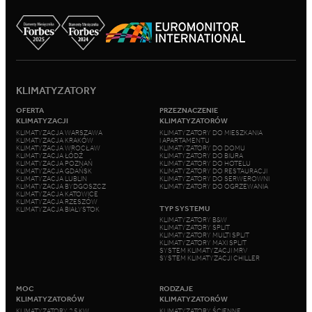
KLIMATYZATORY
OFERTA
PRZEZNACZENIE
KLIMATYZACJI
KLIMATYZATORÓW
KLIMATYZACJA WARSZAWA
KLIMATYZATORY DO MIESZKANIA
KLIMATYZACJA KRAKÓW
I APARTAMENTU
KLIMATYZACJA WROCŁAW
KLIMATYZATORY DO DOMU
KLIMATYZACJA ŁÓDŹ
KLIMATYZATORY DO BIURA
KLIMATYZACJA POZNAŃ
KLIMATYZATORY DO HOTELU
KLIMATYZACJA GDAŃSK
KLIMATYZATORY DO RESTAURACJI
KLIMATYZACJA LUBLIN
KLIMATYZATORY DO SERWEROWNI
KLIMATYZACJA BYDGOSZCZ
KLIMATYZATORY DO OGRZEWANIA
KLIMATYZACJA KATOWICE
KLIMATYZACJA RZESZÓW
TYP SYSTEMU
KLIMATYZACJA BIAŁYSTOK
KLIMATYZATORY B&W
KLIMATYZATORY SPLIT
KLIMATYZATORY MULTI SPLIT
KLIMATYZATORY MAXI SPLIT
SYSTEM KLIMATYZACJI MRV
SYSTEM KLIMATYZACJI CHILLER
MOC
RODZAJE
KLIMATYZATORÓW
KLIMATYZATORÓW
KLIMATYZATORY 2,5 KW
KLIMATYZATORY ŚCIENNE