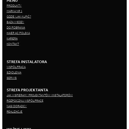
MENU
PRODUKTY
MARKA NR 1
GDZIE I JAK KUPIĆ?
BAZA WIEDZY
DO POBRANIA
HAIER AC POLSKA
KARIERA
KONTAKT
STREFA INSTALATORA
WSPÓŁPRACA
SZKOLENIA
SERWIS
STREFA PROJEKTANTA
JAK WSPIERAMY PROJEKTANTÓW I INSTALATORÓW
ROZPOCZNIJ WSPÓŁPRACĘ
NASI DORADCY
REALIZACJE