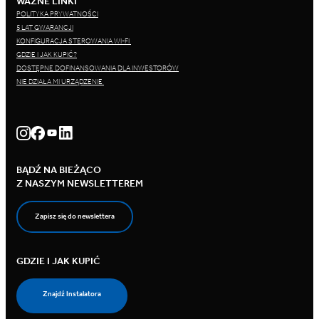
WAŻNE LINKI
POLITYKA PRYWATNOŚCI
5 LAT GWARANCJI
KONFIGURACJA STEROWANIA WI-FI
GDZIE I JAK KUPIĆ?
DOSTĘPNE DOFINANSOWANIA DLA INWESTORÓW
NIE DZIAŁA MI URZĄDZENIE
BĄDŹ NA BIEŻĄCO
Z NASZYM NEWSLETTEREM
Zapisz się do newslettera
GDZIE I JAK KUPIĆ
Znajdź Instalatora