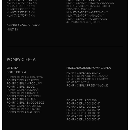
KLIMATYZATORY 3,5 KW
KLIMATYZATORY PRZYPODŁOGOWE
KLIMATYZATORY 4 KW
KLIMATYZATORY PRZYSUFITOWO-
KLIMATYZATORY 5 KW
PRZYPODŁOGOWE
KLIMATYZATORY 6 KW
KLIMATYZATORY KASETONOWY
KLIMATYZATORY 7 KW
KLIMATYZATORY KANAŁOWY
KLIMATYZATORY KOLUMNOWE
JEDNOSTKI ZEWNĘTRZNE
KLIMATYZACJA – CWU
MULTI 3S
POMPY CIEPŁA
OFERTA
PRZEZNACZENIE POMP CIEPŁA
POMP CIEPŁA
POMPY CIEPŁA DO DOMU
POMPY CIEPŁA DO MIESZKANIA
POMPA CIEPŁA WARSZAWA
POMPY CIEPŁA DO BUDYNKÓW
POMPA CIEPŁA KRAKÓW
KOMERCYJNYCH
POMPA CIEPŁA WROCŁAW
POMPY CIEPŁA PRZEMYSŁOWE
POMPA CIEPŁA ŁÓDŹ
POMPA CIEPŁA POZNAŃ
POMPA CIEPŁA GDAŃSK
POMPA CIEPŁA SZCZECIN
POMPA CIEPŁA LUBLIN
POMPA CIEPŁA DO 80 M²
POMPA CIEPŁA BYDGOSZCZ
POMPA CIEPŁA DO 100 M²
POMPA CIEPŁA KATOWICE
POMPA CIEPŁA DO 120 M²
POMPA CIEPŁA RZESZÓW
POMPA CIEPŁA DO 150 M²
POMPA CIEPŁA BIAŁYSTOK
POMPA CIEPŁA DO 180 M²
POMPA CIEPŁA DO 200 M²
POMPA CIEPŁA DO 250 M²