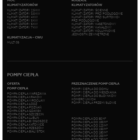
MOC
RODZAJE
KLIMATYZATORÓW
KLIMATYZATORÓW
KLIMATYZATORY 2,5 KW
KLIMATYZATORY ŚCIENNE
KLIMATYZATORY 3,5 KW
KLIMATYZATORY PRZYPODŁOGOWE
KLIMATYZATORY 4 KW
KLIMATYZATORY PRZYSUFITOWO-
KLIMATYZATORY 5 KW
PRZYPODŁOGOWE
KLIMATYZATORY 6 KW
KLIMATYZATORY KASETONOWY
KLIMATYZATORY 7 KW
KLIMATYZATORY KANAŁOWY
KLIMATYZATORY KOLUMNOWE
JEDNOSTKI ZEWNĘTRZNE
KLIMATYZACJA – CWU
MULTI 3S
POMPY CIEPŁA
OFERTA
PRZEZNACZENIE POMP CIEPŁA
POMP CIEPŁA
POMPY CIEPŁA DO DOMU
POMPY CIEPŁA DO MIESZKANIA
POMPA CIEPŁA WARSZAWA
POMPY CIEPŁA DO BUDYNKÓW
POMPA CIEPŁA KRAKÓW
KOMERCYJNYCH
POMPA CIEPŁA WROCŁAW
POMPY CIEPŁA PRZEMYSŁOWE
POMPA CIEPŁA ŁÓDŹ
POMPA CIEPŁA POZNAŃ
POMPA CIEPŁA GDAŃSK
POMPA CIEPŁA SZCZECIN
POMPA CIEPŁA LUBLIN
POMPA CIEPŁA DO 80 M²
POMPA CIEPŁA BYDGOSZCZ
POMPA CIEPŁA DO 100 M²
POMPA CIEPŁA KATOWICE
POMPA CIEPŁA DO 120 M²
POMPA CIEPŁA RZESZÓW
POMPA CIEPŁA DO 150 M²
POMPA CIEPŁA BIAŁYSTOK
POMPA CIEPŁA DO 180 M²
POMPA CIEPŁA DO 200 M²
POMPA CIEPŁA DO 250 M²