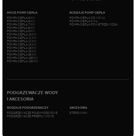
MOCE POMP CIEPŁA
RODZAJE POMP CIEPŁA
POMPA CIEPŁA 5 KW
POMPA CIEPŁA CO + CWU
POMPA CIEPŁA 6 KW
POMPA CIEPŁA CWU
POMPA CIEPŁA 7 KW
POMPA CIEPŁA POWIETRZE-WODA
POMPA CIEPŁA 8 KW
POMPA CIEPŁA 9 KW
POMPA CIEPŁA 10 KW
POMPA CIEPŁA 11 KW
POMPA CIEPŁA 12 KW
POMPA CIEPŁA 14 KW
POMPA CIEPŁA 16 KW
POMPA CIEPŁA 20 KW
POMPA CIEPŁA 65 KW
POMPA CIEPŁA 100 KW
POMPA CIEPŁA 130 KW
PODGRZEWACZE WODY
I AKCESORIA
RODZAJE PODGRZEWACZY
AKCESORIA
PODGRZEWACZE POJEMNOŚCIOWE
STEROWNIKI
PODGRZEWACZE PRZEPŁYWOWE