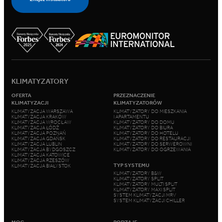
KLIMATYZATORY
OFERTA
PRZEZNACZENIE
KLIMATYZACJI
KLIMATYZATORÓW
KLIMATYZACJA WARSZAWA
KLIMATYZATORY DO MIESZKANIA
KLIMATYZACJA KRAKÓW
I APARTAMENTU
KLIMATYZACJA WROCŁAW
KLIMATYZATORY DO DOMU
KLIMATYZACJA ŁÓDŹ
KLIMATYZATORY DO BIURA
KLIMATYZACJA POZNAŃ
KLIMATYZATORY DO HOTELU
KLIMATYZACJA GDAŃSK
KLIMATYZATORY DO RESTAURACJI
KLIMATYZACJA LUBLIN
KLIMATYZATORY DO SERWEROWNI
KLIMATYZACJA BYDGOSZCZ
KLIMATYZATORY DO OGRZEWANIA
KLIMATYZACJA KATOWICE
KLIMATYZACJA RZESZÓW
TYP SYSTEMU
KLIMATYZACJA BIAŁYSTOK
KLIMATYZATORY B&W
KLIMATYZATORY SPLIT
KLIMATYZATORY MULTI SPLIT
KLIMATYZATORY MAXI SPLIT
SYSTEM KLIMATYZACJI MRV
SYSTEM KLIMATYZACJI CHILLER