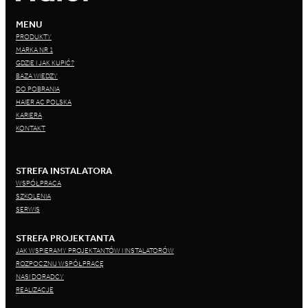
MENU
PRODUKTY
MARKA NR 1
GDZIE I JAK KUPIĆ?
BAZA WIEDZY
DO POBRANIA
HAIER AC POLSKA
KARIERA
KONTAKT
STREFA INSTALATORA
WSPÓŁPRACA
SZKOLENIA
SERWIS
STREFA PROJEKTANTA
JAK WSPIERAMY PROJEKTANTÓW I INSTALATORÓW
ROZPOCZNIJ WSPÓŁPRACĘ
NASI DORADCY
REALIZACJE