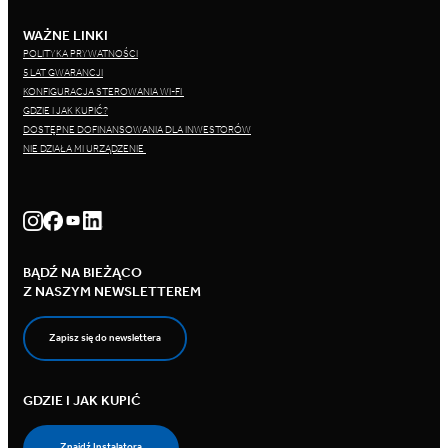
WAŻNE LINKI
POLITYKA PRYWATNOŚCI
5 LAT GWARANCJI
KONFIGURACJA STEROWANIA WI-FI
GDZIE I JAK KUPIĆ?
DOSTĘPNE DOFINANSOWANIA DLA INWESTORÓW
NIE DZIAŁA MI URZĄDZENIE
BĄDŹ NA BIEŻĄCO
Z NASZYM NEWSLETTEREM
Zapisz się do newslettera
GDZIE I JAK KUPIĆ
Znajdź Instalatora