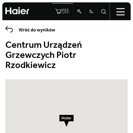
GDZIE
KUPIĆ?
Wróć do wyników
Centrum Urządzeń
Grzewczych Piotr
Rzodkiewicz