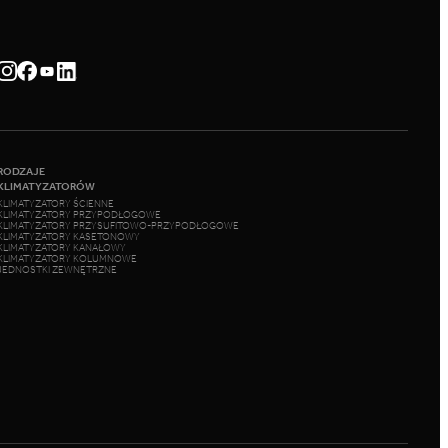
RODZAJE
KLIMATYZATORÓW
KLIMATYZATORY ŚCIENNE
KLIMATYZATORY PRZYPODŁOGOWE
KLIMATYZATORY PRZYSUFITOWO-PRZYPODŁOGOWE
KLIMATYZATORY KASETONOWY
KLIMATYZATORY KANAŁOWY
KLIMATYZATORY KOLUMNOWE
JEDNOSTKI ZEWNĘTRZNE