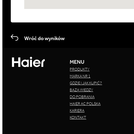
Wróć do wyników
MENU
PRODUKTY
MARKA NR 1
GDZIE I JAK KUPIĆ?
BAZA WIEDZY
DO POBRANIA
HAIER AC POLSKA
KARIERA
KONTAKT