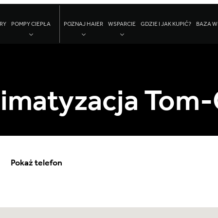
RY
POMPY CIEPŁA
POZNAJ HAIER
WSPARCIE
GDZIE I JAK KUPIĆ?
BAZA W
limatyzacja Tom-
Pokaż telefon