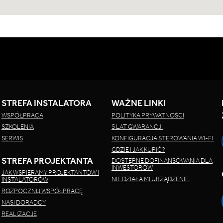
STREFA INSTALATORA
WAŻNE LINKI
WSPÓŁPRACA
POLITYKA PRYWATNOŚCI
SZKOLENIA
5 LAT GWARANCJI
SERWIS
KONFIGURACJA STEROWANIA WI-FI
GDZIE I JAK KUPIĆ?
STREFA PROJEKTANTA
DOSTĘPNE DOFINANSOWANIA DLA
INWESTORÓW
JAK WSPIERAMY PROJEKTANTÓW I
NIE DZIAŁA MI URZĄDZENIE
INSTALATORÓW
ROZPOCZNIJ WSPÓŁPRACĘ
NASI DORADCY
REALIZACJE