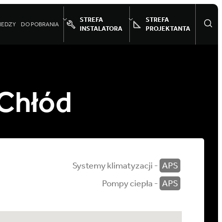
STREFA
STREFA
IEDZY
DO POBRANIA
INSTALATORA
PROJEKTANTA
Chłód
Systemy klimatyzacji -
APS
Pompy ciepła -
APS