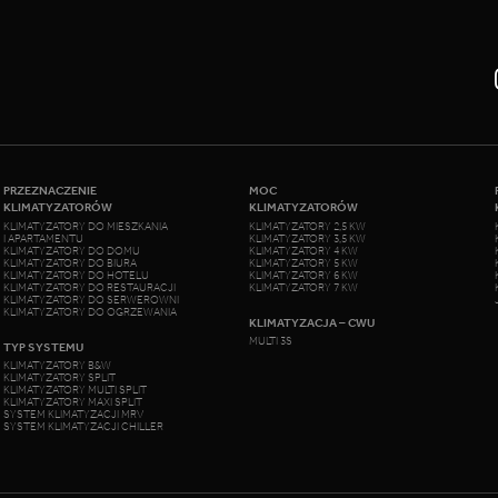
PRZEZNACZENIE
MOC
KLIMATYZATORÓW
KLIMATYZATORÓW
KLIMATYZATORY DO MIESZKANIA
KLIMATYZATORY 2,5 KW
I APARTAMENTU
KLIMATYZATORY 3,5 KW
KLIMATYZATORY DO DOMU
KLIMATYZATORY 4 KW
KLIMATYZATORY DO BIURA
KLIMATYZATORY 5 KW
KLIMATYZATORY DO HOTELU
KLIMATYZATORY 6 KW
KLIMATYZATORY DO RESTAURACJI
KLIMATYZATORY 7 KW
KLIMATYZATORY DO SERWEROWNI
KLIMATYZATORY DO OGRZEWANIA
KLIMATYZACJA – CWU
MULTI 3S
TYP SYSTEMU
KLIMATYZATORY B&W
KLIMATYZATORY SPLIT
KLIMATYZATORY MULTI SPLIT
KLIMATYZATORY MAXI SPLIT
SYSTEM KLIMATYZACJI MRV
SYSTEM KLIMATYZACJI CHILLER