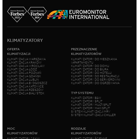
KLIMATYZATORY
OFERTA
PRZEZNACZENIE
KLIMATYZACJI
KLIMATYZATORÓW
KLIMATYZACJA WARSZAWA
KLIMATYZATORY DO MIESZKANIA
KLIMATYZACJA KRAKÓW
I APARTAMENTU
KLIMATYZACJA WROCŁAW
KLIMATYZATORY DO DOMU
KLIMATYZACJA ŁÓDŹ
KLIMATYZATORY DO BIURA
KLIMATYZACJA POZNAŃ
KLIMATYZATORY DO HOTELU
KLIMATYZACJA GDAŃSK
KLIMATYZATORY DO RESTAURACJI
KLIMATYZACJA LUBLIN
KLIMATYZATORY DO SERWEROWNI
KLIMATYZACJA BYDGOSZCZ
KLIMATYZATORY DO OGRZEWANIA
KLIMATYZACJA KATOWICE
KLIMATYZACJA RZESZÓW
TYP SYSTEMU
KLIMATYZACJA BIAŁYSTOK
KLIMATYZATORY B&W
KLIMATYZATORY SPLIT
KLIMATYZATORY MULTI SPLIT
KLIMATYZATORY MAXI SPLIT
SYSTEM KLIMATYZACJI MRV
SYSTEM KLIMATYZACJI CHILLER
MOC
RODZAJE
KLIMATYZATORÓW
KLIMATYZATORÓW
KLIMATYZATORY 2,5 KW
KLIMATYZATORY ŚCIENNE