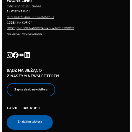
WAŻNE LINKI
POLITYKA PRYWATNOŚCI
5 LAT GWARANCJI
KONFIGURACJA STEROWANIA WI-FI
GDZIE I JAK KUPIĆ?
DOSTĘPNE DOFINANSOWANIA DLA INWESTORÓW
NIE DZIAŁA MI URZĄDZENIE
BĄDŹ NA BIEŻĄCO
Z NASZYM NEWSLETTEREM
Zapisz się do newslettera
GDZIE I JAK KUPIĆ
Znajdź Instalatora