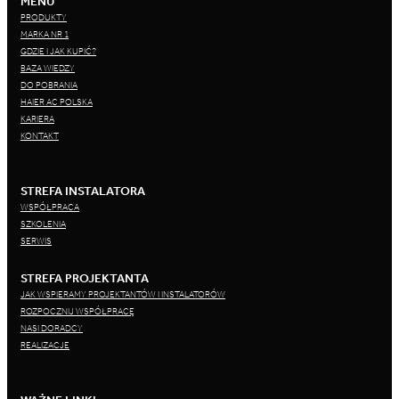
MENU
PRODUKTY
MARKA NR 1
GDZIE I JAK KUPIĆ?
BAZA WIEDZY
DO POBRANIA
HAIER AC POLSKA
KARIERA
KONTAKT
STREFA INSTALATORA
WSPÓŁPRACA
SZKOLENIA
SERWIS
STREFA PROJEKTANTA
JAK WSPIERAMY PROJEKTANTÓW I INSTALATORÓW
ROZPOCZNIJ WSPÓŁPRACĘ
NASI DORADCY
REALIZACJE