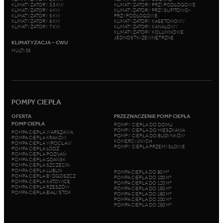
KLIMATYZATORY 3,5 KW
KLIMATYZATORY PRZYPODŁOGOWE
KLIMATYZATORY 4 KW
KLIMATYZATORY PRZYSUFITOWO-
KLIMATYZATORY 5 KW
PRZYPODŁOGOWE
KLIMATYZATORY 6 KW
KLIMATYZATORY KASETONOWY
KLIMATYZATORY 7 KW
KLIMATYZATORY KANAŁOWY
KLIMATYZATORY KOLUMNOWE
JEDNOSTKI ZEWNĘTRZNE
KLIMATYZACJA – CWU
MULTI 3S
POMPY CIEPŁA
OFERTA
PRZEZNACZENIE POMP CIEPŁA
POMP CIEPŁA
POMPY CIEPŁA DO DOMU
POMPY CIEPŁA DO MIESZKANIA
POMPA CIEPŁA WARSZAWA
POMPY CIEPŁA DO BUDYNKÓW
POMPA CIEPŁA KRAKÓW
KOMERCYJNYCH
POMPA CIEPŁA WROCŁAW
POMPY CIEPŁA PRZEMYSŁOWE
POMPA CIEPŁA ŁÓDŹ
POMPA CIEPŁA POZNAŃ
POMPA CIEPŁA GDAŃSK
POMPA CIEPŁA SZCZECIN
POMPA CIEPŁA LUBLIN
POMPA CIEPŁA DO 80 M²
POMPA CIEPŁA BYDGOSZCZ
POMPA CIEPŁA DO 100 M²
POMPA CIEPŁA KATOWICE
POMPA CIEPŁA DO 120 M²
POMPA CIEPŁA RZESZÓW
POMPA CIEPŁA DO 150 M²
POMPA CIEPŁA BIAŁYSTOK
POMPA CIEPŁA DO 180 M²
POMPA CIEPŁA DO 200 M²
POMPA CIEPŁA DO 250 M²