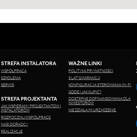
STREFA INSTALATORA
WAŻNE LINKI
WSPÓŁPRACA
POLITYKA PRYWATNOŚCI
SZKOLENIA
5 LAT GWARANCJI
SERWIS
KONFIGURACJA STEROWANIA WI-FI
GDZIE I JAK KUPIĆ?
STREFA PROJEKTANTA
DOSTĘPNE DOFINANSOWANIA DLA
INWESTORÓW
JAK WSPIERAMY PROJEKTANTÓW I
NIE DZIAŁA MI URZĄDZENIE
INSTALATORÓW
ROZPOCZNIJ WSPÓŁPRACĘ
NASI DORADCY
REALIZACJE