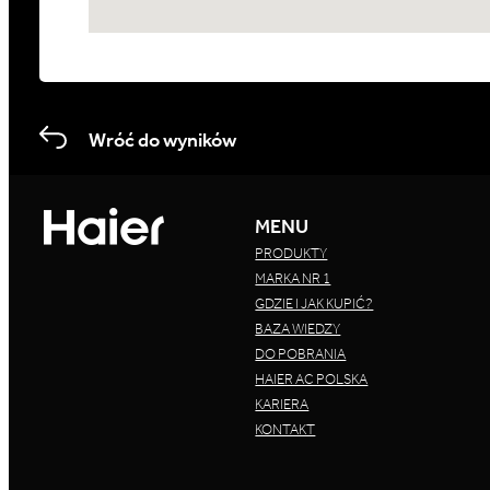
Wróć do wyników
MENU
PRODUKTY
MARKA NR 1
GDZIE I JAK KUPIĆ?
BAZA WIEDZY
DO POBRANIA
HAIER AC POLSKA
KARIERA
KONTAKT