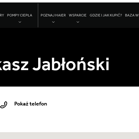
RY
POMPY CIEPŁA
POZNAJ HAIER
WSPARCIE
GDZIE I JAK KUPIĆ?
BAZA W
asz Jabłoński
Pokaż telefon