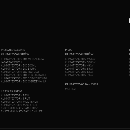
PRZEZNACZENIE
MOC
KLIMATYZATORÓW
KLIMATYZATORÓW
KLIMATYZATORY DO MIESZKANIA
KLIMATYZATORY 2,5 KW
I APARTAMENTU
KLIMATYZATORY 3,5 KW
KLIMATYZATORY DO DOMU
KLIMATYZATORY 4 KW
KLIMATYZATORY DO BIURA
KLIMATYZATORY 5 KW
KLIMATYZATORY DO HOTELU
KLIMATYZATORY 6 KW
KLIMATYZATORY DO RESTAURACJI
KLIMATYZATORY 7 KW
KLIMATYZATORY DO SERWEROWNI
KLIMATYZATORY DO OGRZEWANIA
KLIMATYZACJA – CWU
MULTI 3S
TYP SYSTEMU
KLIMATYZATORY B&W
KLIMATYZATORY SPLIT
KLIMATYZATORY MULTI SPLIT
KLIMATYZATORY MAXI SPLIT
SYSTEM KLIMATYZACJI MRV
SYSTEM KLIMATYZACJI CHILLER