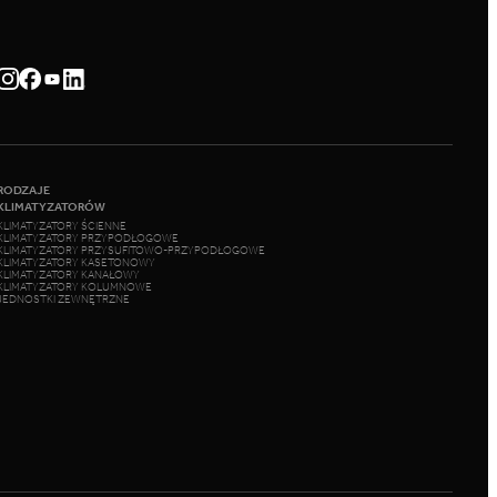
RODZAJE
KLIMATYZATORÓW
KLIMATYZATORY ŚCIENNE
KLIMATYZATORY PRZYPODŁOGOWE
KLIMATYZATORY PRZYSUFITOWO-PRZYPODŁOGOWE
KLIMATYZATORY KASETONOWY
KLIMATYZATORY KANAŁOWY
KLIMATYZATORY KOLUMNOWE
JEDNOSTKI ZEWNĘTRZNE