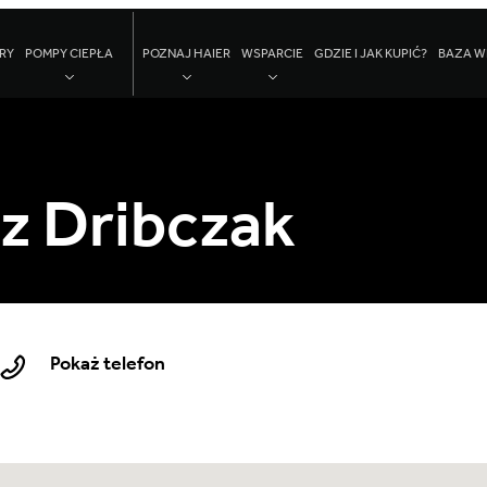
RY
POMPY CIEPŁA
POZNAJ HAIER
WSPARCIE
GDZIE I JAK KUPIĆ?
BAZA W
z Dribczak
Pokaż telefon