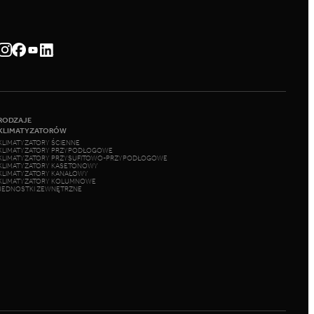
RODZAJE
KLIMATYZATORÓW
KLIMATYZATORY ŚCIENNE
KLIMATYZATORY PRZYPODŁOGOWE
KLIMATYZATORY PRZYSUFITOWO-PRZYPODŁOGOWE
KLIMATYZATORY KASETONOWY
KLIMATYZATORY KANAŁOWY
KLIMATYZATORY KOLUMNOWE
JEDNOSTKI ZEWNĘTRZNE