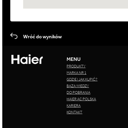
Wróć do wyników
MENU
PRODUKTY
MARKA NR 1
GDZIE I JAK KUPIĆ?
BAZA WIEDZY
DO POBRANIA
HAIER AC POLSKA
KARIERA
KONTAKT