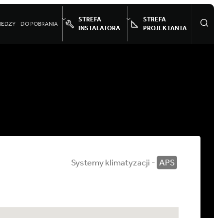
STREFA
STREFA
IEDZY
DO POBRANIA
INSTALATORA
PROJEKTANTA
Systemy klimatyzacji -
APS