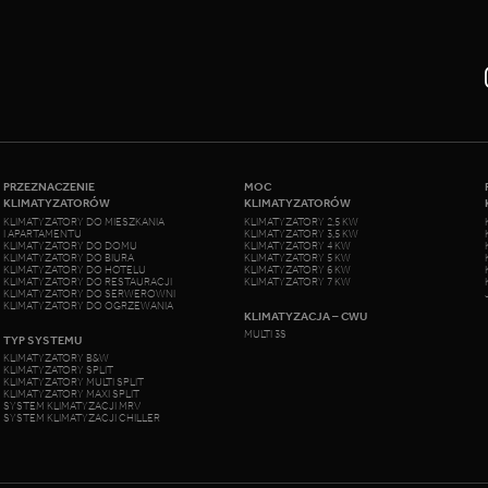
PRZEZNACZENIE
MOC
KLIMATYZATORÓW
KLIMATYZATORÓW
KLIMATYZATORY DO MIESZKANIA
KLIMATYZATORY 2,5 KW
I APARTAMENTU
KLIMATYZATORY 3,5 KW
KLIMATYZATORY DO DOMU
KLIMATYZATORY 4 KW
KLIMATYZATORY DO BIURA
KLIMATYZATORY 5 KW
KLIMATYZATORY DO HOTELU
KLIMATYZATORY 6 KW
KLIMATYZATORY DO RESTAURACJI
KLIMATYZATORY 7 KW
KLIMATYZATORY DO SERWEROWNI
KLIMATYZATORY DO OGRZEWANIA
KLIMATYZACJA – CWU
MULTI 3S
TYP SYSTEMU
KLIMATYZATORY B&W
KLIMATYZATORY SPLIT
KLIMATYZATORY MULTI SPLIT
KLIMATYZATORY MAXI SPLIT
SYSTEM KLIMATYZACJI MRV
SYSTEM KLIMATYZACJI CHILLER