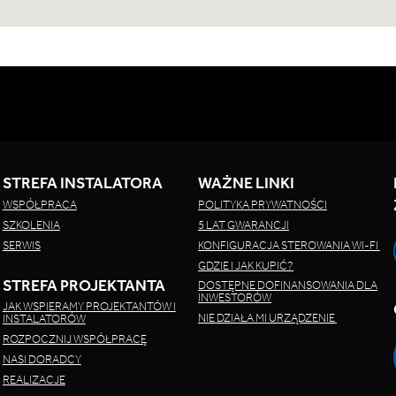
STREFA INSTALATORA
WAŻNE LINKI
WSPÓŁPRACA
POLITYKA PRYWATNOŚCI
SZKOLENIA
5 LAT GWARANCJI
SERWIS
KONFIGURACJA STEROWANIA WI-FI
GDZIE I JAK KUPIĆ?
STREFA PROJEKTANTA
DOSTĘPNE DOFINANSOWANIA DLA
INWESTORÓW
JAK WSPIERAMY PROJEKTANTÓW I
NIE DZIAŁA MI URZĄDZENIE
INSTALATORÓW
ROZPOCZNIJ WSPÓŁPRACĘ
NASI DORADCY
REALIZACJE