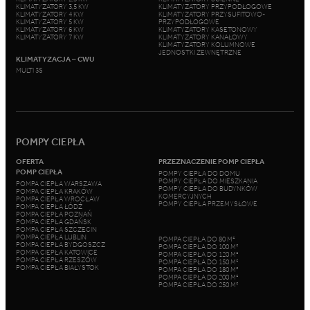
KLIMATYZATORY 3,5 KW
KLIMATYZATORY PRZYPODŁOGOWE
KLIMATYZATORY 4 KW
KLIMATYZATORY PRZYSUFITOWO-
KLIMATYZATORY 5 KW
PRZYPODŁOGOWE
KLIMATYZATORY 6 KW
KLIMATYZATORY KASETONOWY
KLIMATYZATORY 7 KW
KLIMATYZATORY KANAŁOWY
KLIMATYZATORY KOLUMNOWE
JEDNOSTKI ZEWNĘTRZNE
KLIMATYZACJA – CWU
MULTI 3S
POMPY CIEPŁA
OFERTA
PRZEZNACZENIE POMP CIEPŁA
POMP CIEPŁA
POMPY CIEPŁA DO DOMU
POMPY CIEPŁA DO MIESZKANIA
POMPA CIEPŁA WARSZAWA
POMPY CIEPŁA DO BUDYNKÓW
POMPA CIEPŁA KRAKÓW
KOMERCYJNYCH
POMPA CIEPŁA WROCŁAW
POMPY CIEPŁA PRZEMYSŁOWE
POMPA CIEPŁA ŁÓDŹ
POMPA CIEPŁA POZNAŃ
POMPA CIEPŁA GDAŃSK
POMPA CIEPŁA SZCZECIN
POMPA CIEPŁA LUBLIN
POMPA CIEPŁA DO 80 M²
POMPA CIEPŁA BYDGOSZCZ
POMPA CIEPŁA DO 100 M²
POMPA CIEPŁA KATOWICE
POMPA CIEPŁA DO 120 M²
POMPA CIEPŁA RZESZÓW
POMPA CIEPŁA DO 150 M²
POMPA CIEPŁA BIAŁYSTOK
POMPA CIEPŁA DO 180 M²
POMPA CIEPŁA DO 200 M²
POMPA CIEPŁA DO 250 M²