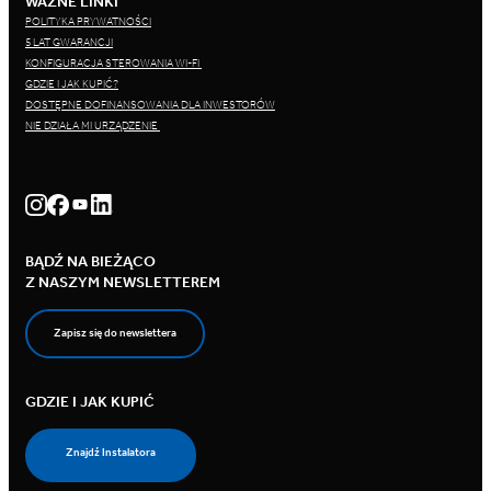
WAŻNE LINKI
POLITYKA PRYWATNOŚCI
5 LAT GWARANCJI
KONFIGURACJA STEROWANIA WI-FI
GDZIE I JAK KUPIĆ?
DOSTĘPNE DOFINANSOWANIA DLA INWESTORÓW
NIE DZIAŁA MI URZĄDZENIE
BĄDŹ NA BIEŻĄCO
Z NASZYM NEWSLETTEREM
Zapisz się do newslettera
GDZIE I JAK KUPIĆ
Znajdź Instalatora