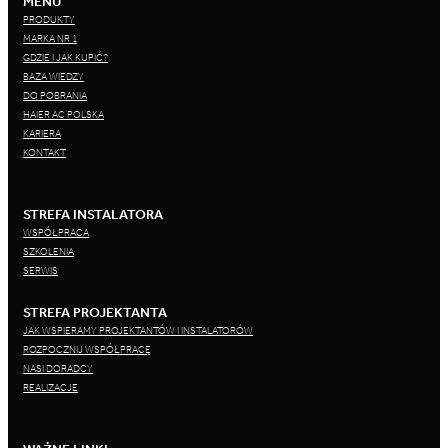
MENU
PRODUKTY
MARKA NR 1
GDZIE I JAK KUPIĆ?
BAZA WIEDZY
DO POBRANIA
HAIER AC POLSKA
KARIERA
KONTAKT
STREFA INSTALATORA
WSPÓŁPRACA
SZKOLENIA
SERWIS
STREFA PROJEKTANTA
JAK WSPIERAMY PROJEKTANTÓW I INSTALATORÓW
ROZPOCZNIJ WSPÓŁPRACĘ
NASI DORADCY
REALIZACJE