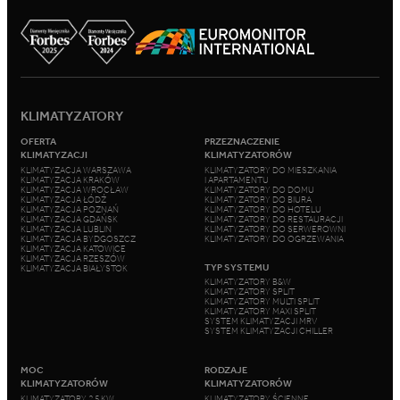
KLIMATYZATORY
OFERTA
PRZEZNACZENIE
KLIMATYZACJI
KLIMATYZATORÓW
KLIMATYZACJA WARSZAWA
KLIMATYZATORY DO MIESZKANIA
KLIMATYZACJA KRAKÓW
I APARTAMENTU
KLIMATYZACJA WROCŁAW
KLIMATYZATORY DO DOMU
KLIMATYZACJA ŁÓDŹ
KLIMATYZATORY DO BIURA
KLIMATYZACJA POZNAŃ
KLIMATYZATORY DO HOTELU
KLIMATYZACJA GDAŃSK
KLIMATYZATORY DO RESTAURACJI
KLIMATYZACJA LUBLIN
KLIMATYZATORY DO SERWEROWNI
KLIMATYZACJA BYDGOSZCZ
KLIMATYZATORY DO OGRZEWANIA
KLIMATYZACJA KATOWICE
KLIMATYZACJA RZESZÓW
TYP SYSTEMU
KLIMATYZACJA BIAŁYSTOK
KLIMATYZATORY B&W
KLIMATYZATORY SPLIT
KLIMATYZATORY MULTI SPLIT
KLIMATYZATORY MAXI SPLIT
SYSTEM KLIMATYZACJI MRV
SYSTEM KLIMATYZACJI CHILLER
MOC
RODZAJE
KLIMATYZATORÓW
KLIMATYZATORÓW
KLIMATYZATORY 2,5 KW
KLIMATYZATORY ŚCIENNE