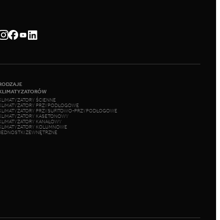
RODZAJE
KLIMATYZATORÓW
KLIMATYZATORY ŚCIENNE
KLIMATYZATORY PRZYPODŁOGOWE
KLIMATYZATORY PRZYSUFITOWO-PRZYPODŁOGOWE
KLIMATYZATORY KASETONOWY
KLIMATYZATORY KANAŁOWY
KLIMATYZATORY KOLUMNOWE
JEDNOSTKI ZEWNĘTRZNE