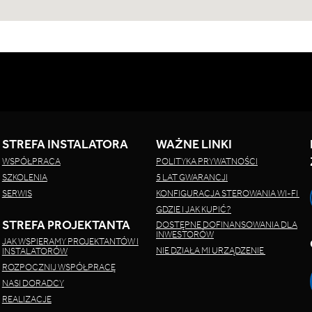
STREFA INSTALATORA
WAŻNE LINKI
WSPÓŁPRACA
POLITYKA PRYWATNOŚCI
SZKOLENIA
5 LAT GWARANCJI
SERWIS
KONFIGURACJA STEROWANIA WI-FI
GDZIE I JAK KUPIĆ?
STREFA PROJEKTANTA
DOSTĘPNE DOFINANSOWANIA DLA
INWESTORÓW
JAK WSPIERAMY PROJEKTANTÓW I
NIE DZIAŁA MI URZĄDZENIE
INSTALATORÓW
ROZPOCZNIJ WSPÓŁPRACĘ
NASI DORADCY
REALIZACJE