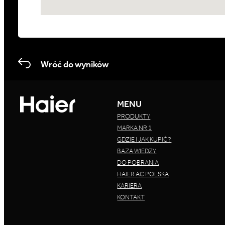
Wróć do wyników
MENU
PRODUKTY
MARKA NR 1
GDZIE I JAK KUPIĆ?
BAZA WIEDZY
DO POBRANIA
HAIER AC POLSKA
KARIERA
KONTAKT