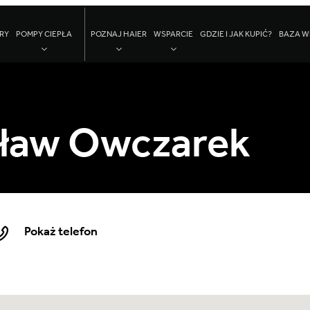
RY
POMPY CIEPŁA
POZNAJ HAIER
WSPARCIE
GDZIE I JAK KUPIĆ?
BAZA W
sław Owczarek
Pokaż telefon