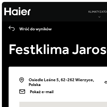
KLIMATYZATO
Wróć do wyników
Festklima Jaro
Osiedle Leśne 5, 62-262 Wierzyce,
Polska
Pokaż e-mail