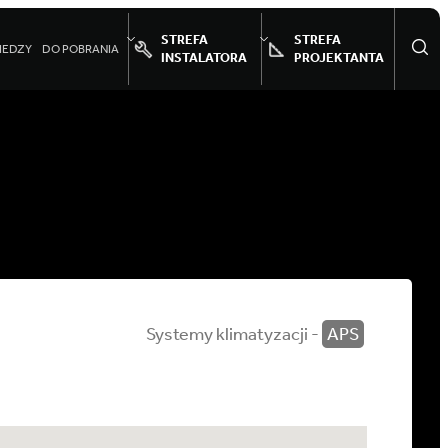
STREFA
STREFA
IEDZY
DO POBRANIA
INSTALATORA
PROJEKTANTA
Systemy klimatyzacji -
APS