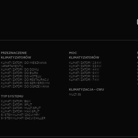
PRZEZNACZENIE
MOC
KLIMATYZATORÓW
KLIMATYZATORÓW
KLIMATYZATORY DO MIESZKANIA
KLIMATYZATORY 2,5 KW
I APARTAMENTU
KLIMATYZATORY 3,5 KW
KLIMATYZATORY DO DOMU
KLIMATYZATORY 4 KW
KLIMATYZATORY DO BIURA
KLIMATYZATORY 5 KW
KLIMATYZATORY DO HOTELU
KLIMATYZATORY 6 KW
KLIMATYZATORY DO RESTAURACJI
KLIMATYZATORY 7 KW
KLIMATYZATORY DO SERWEROWNI
KLIMATYZATORY DO OGRZEWANIA
KLIMATYZACJA – CWU
MULTI 3S
TYP SYSTEMU
KLIMATYZATORY B&W
KLIMATYZATORY SPLIT
KLIMATYZATORY MULTI SPLIT
KLIMATYZATORY MAXI SPLIT
SYSTEM KLIMATYZACJI MRV
SYSTEM KLIMATYZACJI CHILLER