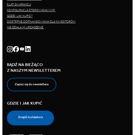
5 LAT GWARANCJI
KONFIGURACJA STEROWANIA WI-FI
GDZIE I JAK KUPIĆ?
DOSTĘPNE DOFINANSOWANIA DLA INWESTORÓW
NIE DZIAŁA MI URZĄDZENIE
BĄDŹ NA BIEŻĄCO
Z NASZYM NEWSLETTEREM
Zapisz się do newslettera
GDZIE I JAK KUPIĆ
Znajdź Instalatora