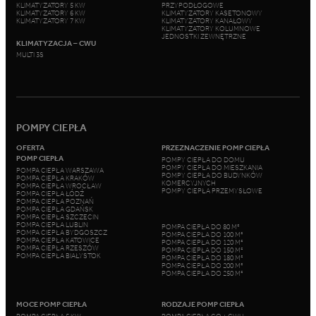
KLIMATYZATORY 5 KW
PRZYPODŁOGOWE
KLIMATYZATORY 6 KW
KLIMATYZATORY KASETONOWY
KLIMATYZATORY 7 KW
KLIMATYZATORY KANAŁOWY
KLIMATYZATORY KOLUMNOWE
JEDNOSTKI ZEWNĘTRZNE
KLIMATYZACJA – CWU
MULTI 3S
POMPY CIEPŁA
OFERTA
PRZEZNACZENIE POMP CIEPŁA
POMP CIEPŁA
POMPY CIEPŁA DO DOMU
POMPY CIEPŁA DO MIESZKANIA
POMPA CIEPŁA WARSZAWA
POMPY CIEPŁA DO BUDYNKÓW
POMPA CIEPŁA KRAKÓW
KOMERCYJNYCH
POMPA CIEPŁA WROCŁAW
POMPY CIEPŁA PRZEMYSŁOWE
POMPA CIEPŁA ŁÓDŹ
POMPA CIEPŁA POZNAŃ
POMPA CIEPŁA GDAŃSK
POMPA CIEPŁA SZCZECIN
POMPA CIEPŁA LUBLIN
POMPA CIEPŁA DO 80 M²
POMPA CIEPŁA BYDGOSZCZ
POMPA CIEPŁA DO 100 M²
POMPA CIEPŁA KATOWICE
POMPA CIEPŁA DO 120 M²
POMPA CIEPŁA RZESZÓW
POMPA CIEPŁA DO 150 M²
POMPA CIEPŁA BIAŁYSTOK
POMPA CIEPŁA DO 180 M²
POMPA CIEPŁA DO 200 M²
POMPA CIEPŁA DO 250 M²
MOCE POMP CIEPŁA
RODZAJE POMP CIEPŁA