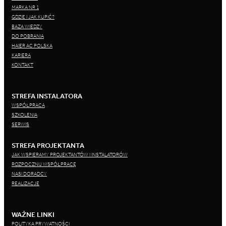
MARKA NR 1
GDZIE I JAK KUPIĆ?
BAZA WIEDZY
DO POBRANIA
HAIER AC POLSKA
KARIERA
KONTAKT
STREFA INSTALATORA
WSPÓŁPRACA
SZKOLENIA
SERWIS
STREFA PROJEKTANTA
JAK WSPIERAMY PROJEKTANTÓW I INSTALATORÓW
ROZPOCZNIJ WSPÓŁPRACĘ
NASI DORADCY
REALIZACJE
WAŻNE LINKI
POLITYKA PRYWATNOŚCI