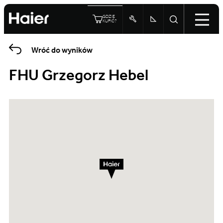
GDZIE
KUPIĆ?
Wróć do wyników
FHU Grzegorz Hebel