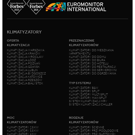
KLIMATYZATORY
OFERTA
PRZEZNACZENIE
KLIMATYZACJI
KLIMATYZATORÓW
KLIMATYZACJA WARSZAWA
KLIMATYZATORY DO MIESZKANIA
KLIMATYZACJA KRAKÓW
I APARTAMENTU
KLIMATYZACJA WROCŁAW
KLIMATYZATORY DO DOMU
KLIMATYZACJA ŁÓDŹ
KLIMATYZATORY DO BIURA
KLIMATYZACJA POZNAŃ
KLIMATYZATORY DO HOTELU
KLIMATYZACJA GDAŃSK
KLIMATYZATORY DO RESTAURACJI
KLIMATYZACJA LUBLIN
KLIMATYZATORY DO SERWEROWNI
KLIMATYZACJA BYDGOSZCZ
KLIMATYZATORY DO OGRZEWANIA
KLIMATYZACJA KATOWICE
KLIMATYZACJA RZESZÓW
TYP SYSTEMU
KLIMATYZACJA BIAŁYSTOK
KLIMATYZATORY B&W
KLIMATYZATORY SPLIT
KLIMATYZATORY MULTI SPLIT
KLIMATYZATORY MAXI SPLIT
SYSTEM KLIMATYZACJI MRV
SYSTEM KLIMATYZACJI CHILLER
MOC
RODZAJE
KLIMATYZATORÓW
KLIMATYZATORÓW
KLIMATYZATORY 2,5 KW
KLIMATYZATORY ŚCIENNE
KLIMATYZATORY 3,5 KW
KLIMATYZATORY PRZYPODŁOGOWE
KLIMATYZATORY 4 KW
KLIMATYZATORY PRZYSUFITOWO-