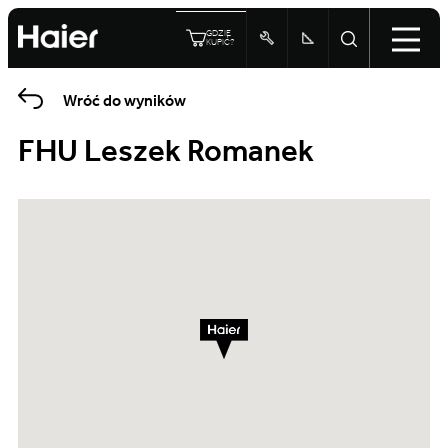
GDZIE
KUPIĆ?
Wróć do wyników
FHU Leszek Romanek