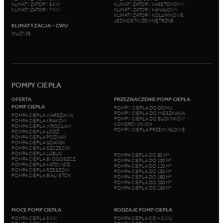
KLIMATYZATORY 6 KW
KLIMATYZATORY KASETONOWY
KLIMATYZATORY 7 KW
KLIMATYZATORY KANAŁOWY
KLIMATYZATORY KOLUMNOWE
JEDNOSTKI ZEWNĘTRZNE
KLIMATYZACJA – CWU
MULTI 3S
POMPY CIEPŁA
OFERTA
PRZEZNACZENIE POMP CIEPŁA
POMP CIEPŁA
POMPY CIEPŁA DO DOMU
POMPY CIEPŁA DO MIESZKANIA
POMPA CIEPŁA WARSZAWA
POMPY CIEPŁA DO BUDYNKÓW
POMPA CIEPŁA KRAKÓW
KOMERCYJNYCH
POMPA CIEPŁA WROCŁAW
POMPY CIEPŁA PRZEMYSŁOWE
POMPA CIEPŁA ŁÓDŹ
POMPA CIEPŁA POZNAŃ
POMPA CIEPŁA GDAŃSK
POMPA CIEPŁA SZCZECIN
POMPA CIEPŁA LUBLIN
POMPA CIEPŁA DO 80 M²
POMPA CIEPŁA BYDGOSZCZ
POMPA CIEPŁA DO 100 M²
POMPA CIEPŁA KATOWICE
POMPA CIEPŁA DO 120 M²
POMPA CIEPŁA RZESZÓW
POMPA CIEPŁA DO 150 M²
POMPA CIEPŁA BIAŁYSTOK
POMPA CIEPŁA DO 180 M²
POMPA CIEPŁA DO 200 M²
POMPA CIEPŁA DO 250 M²
MOCE POMP CIEPŁA
RODZAJE POMP CIEPŁA
POMPA CIEPŁA 5 KW
POMPA CIEPŁA CO + CWU