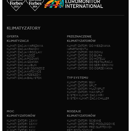
KLIMATYZATORY
OFERTA
PRZEZNACZENIE
KLIMATYZACJI
KLIMATYZATORÓW
KLIMATYZACJA WARSZAWA
KLIMATYZATORY DO MIESZKANIA
KLIMATYZACJA KRAKÓW
I APARTAMENTU
KLIMATYZACJA WROCŁAW
KLIMATYZATORY DO DOMU
KLIMATYZACJA ŁÓDŹ
KLIMATYZATORY DO BIURA
KLIMATYZACJA POZNAŃ
KLIMATYZATORY DO HOTELU
KLIMATYZACJA GDAŃSK
KLIMATYZATORY DO RESTAURACJI
KLIMATYZACJA LUBLIN
KLIMATYZATORY DO SERWEROWNI
KLIMATYZACJA BYDGOSZCZ
KLIMATYZATORY DO OGRZEWANIA
KLIMATYZACJA KATOWICE
KLIMATYZACJA RZESZÓW
TYP SYSTEMU
KLIMATYZACJA BIAŁYSTOK
KLIMATYZATORY B&W
KLIMATYZATORY SPLIT
KLIMATYZATORY MULTI SPLIT
KLIMATYZATORY MAXI SPLIT
SYSTEM KLIMATYZACJI MRV
SYSTEM KLIMATYZACJI CHILLER
MOC
RODZAJE
KLIMATYZATORÓW
KLIMATYZATORÓW
KLIMATYZATORY 2,5 KW
KLIMATYZATORY ŚCIENNE
KLIMATYZATORY 3,5 KW
KLIMATYZATORY PRZYPODŁOGOWE
KLIMATYZATORY 4 KW
KLIMATYZATORY PRZYSUFITOWO-
KLIMATYZATORY 5 KW
PRZYPODŁOGOWE