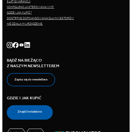
5 LAT GWARANCJI
KONFIGURACJA STEROWANIA WI-FI
GDZIE I JAK KUPIĆ?
DOSTĘPNE DOFINANSOWANIA DLA INWESTORÓW
NIE DZIAŁA MI URZĄDZENIE
BĄDŹ NA BIEŻĄCO
Z NASZYM NEWSLETTEREM
Zapisz się do newslettera
GDZIE I JAK KUPIĆ
Znajdź Instalatora