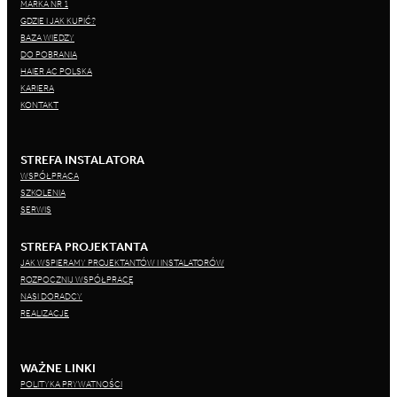
MARKA NR 1
GDZIE I JAK KUPIĆ?
BAZA WIEDZY
DO POBRANIA
HAIER AC POLSKA
KARIERA
KONTAKT
STREFA INSTALATORA
WSPÓŁPRACA
SZKOLENIA
SERWIS
STREFA PROJEKTANTA
JAK WSPIERAMY PROJEKTANTÓW I INSTALATORÓW
ROZPOCZNIJ WSPÓŁPRACĘ
NASI DORADCY
REALIZACJE
WAŻNE LINKI
POLITYKA PRYWATNOŚCI