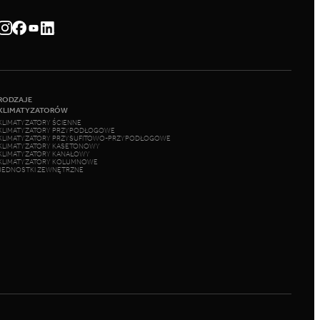
RODZAJE
KLIMATYZATORÓW
KLIMATYZATORY ŚCIENNE
KLIMATYZATORY PRZYPODŁOGOWE
KLIMATYZATORY PRZYSUFITOWO-PRZYPODŁOGOWE
KLIMATYZATORY KASETONOWY
KLIMATYZATORY KANAŁOWY
KLIMATYZATORY KOLUMNOWE
JEDNOSTKI ZEWNĘTRZNE