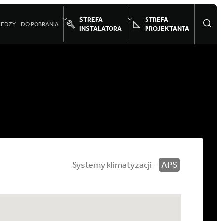
STREFA
STREFA
IEDZY
DO POBRANIA
INSTALATORA
PROJEKTANTA
Systemy klimatyzacji -
APS