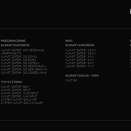
PRZEZNACZENIE
MOC
KLIMATYZATORÓW
KLIMATYZATORÓW
KLIMATYZATORY DO MIESZKANIA
KLIMATYZATORY 2,5 KW
I APARTAMENTU
KLIMATYZATORY 3,5 KW
KLIMATYZATORY DO DOMU
KLIMATYZATORY 4 KW
KLIMATYZATORY DO BIURA
KLIMATYZATORY 5 KW
KLIMATYZATORY DO HOTELU
KLIMATYZATORY 6 KW
KLIMATYZATORY DO RESTAURACJI
KLIMATYZATORY 7 KW
KLIMATYZATORY DO SERWEROWNI
KLIMATYZATORY DO OGRZEWANIA
KLIMATYZACJA – CWU
MULTI 3S
TYP SYSTEMU
KLIMATYZATORY B&W
KLIMATYZATORY SPLIT
KLIMATYZATORY MULTI SPLIT
KLIMATYZATORY MAXI SPLIT
SYSTEM KLIMATYZACJI MRV
SYSTEM KLIMATYZACJI CHILLER