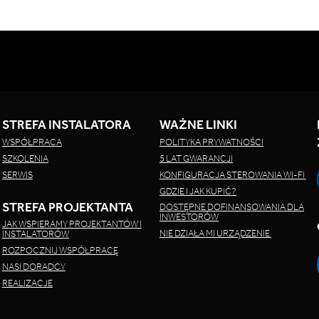
STREFA INSTALATORA
WAŻNE LINKI
WSPÓŁPRACA
POLITYKA PRYWATNOŚCI
SZKOLENIA
5 LAT GWARANCJI
SERWIS
KONFIGURACJA STEROWANIA WI-FI
GDZIE I JAK KUPIĆ?
STREFA PROJEKTANTA
DOSTĘPNE DOFINANSOWANIA DLA
INWESTORÓW
JAK WSPIERAMY PROJEKTANTÓW I
NIE DZIAŁA MI URZĄDZENIE
INSTALATORÓW
ROZPOCZNIJ WSPÓŁPRACĘ
NASI DORADCY
REALIZACJE