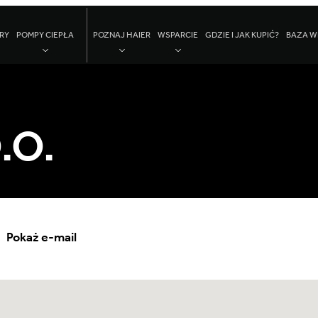
RY
POMPY CIEPŁA
POZNAJ HAIER
WSPARCIE
GDZIE I JAK KUPIĆ?
BAZA W
.O.
Pokaż e-mail