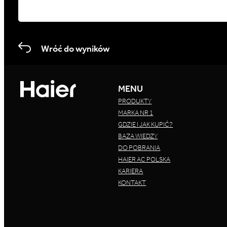
Wróć do wyników
MENU
PRODUKTY
MARKA NR 1
GDZIE I JAK KUPIĆ?
BAZA WIEDZY
DO POBRANIA
HAIER AC POLSKA
KARIERA
KONTAKT