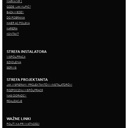
MARKA NR 1
GDZIE I JAK KUPIĆ?
BAZA WIEDZY
DO POBRANIA
HAIER AC POLSKA
KARIERA
KONTAKT
STREFA INSTALATORA
WSPÓŁPRACA
SZKOLENIA
SERWIS
STREFA PROJEKTANTA
JAK WSPIERAMY PROJEKTANTÓW I INSTALATORÓW
ROZPOCZNIJ WSPÓŁPRACĘ
NASI DORADCY
REALIZACJE
WAŻNE LINKI
POLITYKA PRYWATNOŚCI