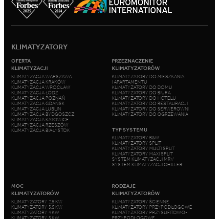
KLIMATYZATORY
OFERTA
PRZEZNACZENIE
KLIMATYZACJI
KLIMATYZATORÓW
KLIMATYZACJA WARSZAWA
KLIMATYZATORY DO MIESZKANIA
KLIMATYZACJA KRAKÓW
I APARTAMENTU
KLIMATYZACJA WROCŁAW
KLIMATYZATORY DO DOMU
KLIMATYZACJA ŁÓDŹ
KLIMATYZATORY DO BIURA
KLIMATYZACJA POZNAŃ
KLIMATYZATORY DO HOTELU
KLIMATYZACJA GDAŃSK
KLIMATYZATORY DO RESTAURACJI
KLIMATYZACJA LUBLIN
KLIMATYZATORY DO SERWEROWNI
KLIMATYZACJA BYDGOSZCZ
KLIMATYZATORY DO OGRZEWANIA
KLIMATYZACJA KATOWICE
KLIMATYZACJA RZESZÓW
TYP SYSTEMU
KLIMATYZACJA BIAŁYSTOK
KLIMATYZATORY B&W
KLIMATYZATORY SPLIT
KLIMATYZATORY MULTI SPLIT
KLIMATYZATORY MAXI SPLIT
SYSTEM KLIMATYZACJI MRV
SYSTEM KLIMATYZACJI CHILLER
MOC
RODZAJE
KLIMATYZATORÓW
KLIMATYZATORÓW
KLIMATYZATORY 2,5 KW
KLIMATYZATORY ŚCIENNE
KLIMATYZATORY 3,5 KW
KLIMATYZATORY PRZYPODŁOGOWE
KLIMATYZATORY 4 KW
KLIMATYZATORY PRZYSUFITOWO-
KLIMATYZATORY 5 KW
PRZYPODŁOGOWE