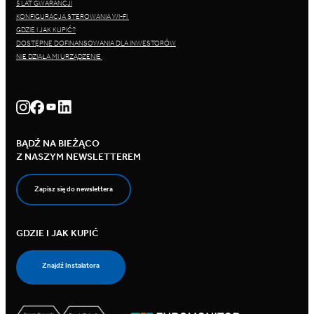
5 LAT GWARANCJI
KONFIGURACJA STEROWANIA WI-FI
GDZIE I JAK KUPIĆ?
DOSTĘPNE DOFINANSOWANIA DLA INWESTORÓW
NIE DZIAŁA MI URZĄDZENIE
BĄDŹ NA BIEŻĄCO
Z NASZYM NEWSLETTEREM
Zapisz się do newslettera
GDZIE I JAK KUPIĆ
Znajdź Instalatora