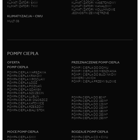
KLIMATYZATORY 6 KW
KLIMATYZATORY KASETONOWY
KLIMATYZATORY 7 KW
KLIMATYZATORY KANAŁOWY
KLIMATYZATORY KOLUMNOWE
JEDNOSTKI ZEWNĘTRZNE
KLIMATYZACJA – CWU
MULTI 3S
POMPY CIEPŁA
OFERTA
PRZEZNACZENIE POMP CIEPŁA
POMP CIEPŁA
POMPY CIEPŁA DO DOMU
POMPY CIEPŁA DO MIESZKANIA
POMPA CIEPŁA WARSZAWA
POMPY CIEPŁA DO BUDYNKÓW
POMPA CIEPŁA KRAKÓW
KOMERCYJNYCH
POMPA CIEPŁA WROCŁAW
POMPY CIEPŁA PRZEMYSŁOWE
POMPA CIEPŁA ŁÓDŹ
POMPA CIEPŁA POZNAŃ
POMPA CIEPŁA GDAŃSK
POMPA CIEPŁA SZCZECIN
POMPA CIEPŁA LUBLIN
POMPA CIEPŁA DO 80 M²
POMPA CIEPŁA BYDGOSZCZ
POMPA CIEPŁA DO 100 M²
POMPA CIEPŁA KATOWICE
POMPA CIEPŁA DO 120 M²
POMPA CIEPŁA RZESZÓW
POMPA CIEPŁA DO 150 M²
POMPA CIEPŁA BIAŁYSTOK
POMPA CIEPŁA DO 180 M²
POMPA CIEPŁA DO 200 M²
POMPA CIEPŁA DO 250 M²
MOCE POMP CIEPŁA
RODZAJE POMP CIEPŁA
POMPA CIEPŁA 5 KW
POMPA CIEPŁA CO + CWU