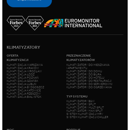
KLIMATYZATORY
OFERTA
PRZEZNACZENIE
KLIMATYZACJI
KLIMATYZATORÓW
KLIMATYZACJA WARSZAWA
KLIMATYZATORY DO MIESZKANIA
KLIMATYZACJA KRAKÓW
I APARTAMENTU
KLIMATYZACJA WROCŁAW
KLIMATYZATORY DO DOMU
KLIMATYZACJA ŁÓDŹ
KLIMATYZATORY DO BIURA
KLIMATYZACJA POZNAŃ
KLIMATYZATORY DO HOTELU
KLIMATYZACJA GDAŃSK
KLIMATYZATORY DO RESTAURACJI
KLIMATYZACJA LUBLIN
KLIMATYZATORY DO SERWEROWNI
KLIMATYZACJA BYDGOSZCZ
KLIMATYZATORY DO OGRZEWANIA
KLIMATYZACJA KATOWICE
KLIMATYZACJA RZESZÓW
TYP SYSTEMU
KLIMATYZACJA BIAŁYSTOK
KLIMATYZATORY B&W
KLIMATYZATORY SPLIT
KLIMATYZATORY MULTI SPLIT
KLIMATYZATORY MAXI SPLIT
SYSTEM KLIMATYZACJI MRV
SYSTEM KLIMATYZACJI CHILLER
MOC
RODZAJE