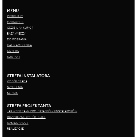
MENU
PRODUKTY
MARKA NR 1
GDZIE I JAK KUPIĆ?
BAZA WIEDZY
DO POBRANIA
HAIER AC POLSKA
KARIERA
KONTAKT
STREFA INSTALATORA
WSPÓŁPRACA
SZKOLENIA
SERWIS
STREFA PROJEKTANTA
JAK WSPIERAMY PROJEKTANTÓW I INSTALATORÓW
ROZPOCZNIJ WSPÓŁPRACĘ
NASI DORADCY
REALIZACJE