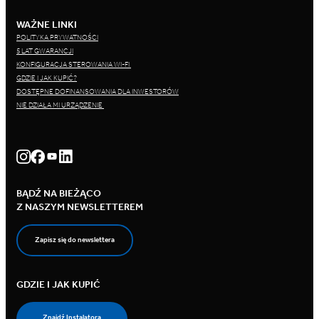
WAŻNE LINKI
POLITYKA PRYWATNOŚCI
5 LAT GWARANCJI
KONFIGURACJA STEROWANIA WI-FI
GDZIE I JAK KUPIĆ?
DOSTĘPNE DOFINANSOWANIA DLA INWESTORÓW
NIE DZIAŁA MI URZĄDZENIE
BĄDŹ NA BIEŻĄCO
Z NASZYM NEWSLETTEREM
Zapisz się do newslettera
GDZIE I JAK KUPIĆ
Znajdź Instalatora