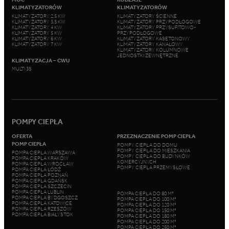
KLIMATYZATORÓW
KLIMATYZATORÓW
KLIMATYZATORY 2,5 KW
KLIMATYZATORY ŚCIENNE
KLIMATYZATORY 3,5 KW
KLIMATYZATORY PRZYPODŁOGOWE
KLIMATYZATORY 4 KW
KLIMATYZATORY PRZYSUFITOWO-
KLIMATYZATORY 5 KW
PRZYPODŁOGOWE
KLIMATYZATORY 6 KW
KLIMATYZATORY KASETONOWY
KLIMATYZATORY 7 KW
KLIMATYZATORY KANAŁOWY
KLIMATYZATORY KOLUMNOWE
JEDNOSTKI ZEWNĘTRZNE
KLIMATYZACJA – CWU
MULTI 3S
POMPY CIEPŁA
OFERTA
PRZEZNACZENIE POMP CIEPŁA
POMP CIEPŁA
POMPY CIEPŁA DO DOMU
POMPY CIEPŁA DO MIESZKANIA
POMPA CIEPŁA WARSZAWA
POMPY CIEPŁA DO BUDYNKÓW
POMPA CIEPŁA KRAKÓW
KOMERCYJNYCH
POMPA CIEPŁA WROCŁAW
POMPY CIEPŁA PRZEMYSŁOWE
POMPA CIEPŁA ŁÓDŹ
POMPA CIEPŁA POZNAŃ
POMPA CIEPŁA GDAŃSK
POMPA CIEPŁA SZCZECIN
POMPA CIEPŁA LUBLIN
POMPA CIEPŁA DO 80 M²
POMPA CIEPŁA BYDGOSZCZ
POMPA CIEPŁA DO 100 M²
POMPA CIEPŁA KATOWICE
POMPA CIEPŁA DO 120 M²
POMPA CIEPŁA RZESZÓW
POMPA CIEPŁA DO 150 M²
POMPA CIEPŁA BIAŁYSTOK
POMPA CIEPŁA DO 180 M²
POMPA CIEPŁA DO 200 M²
POMPA CIEPŁA DO 250 M²