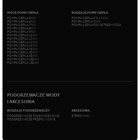
MOCE POMP CIEPŁA
RODZAJE POMP CIEPŁA
POMPA CIEPŁA 5 KW
POMPA CIEPŁA CO + CWU
POMPA CIEPŁA 6 KW
POMPA CIEPŁA CWU
POMPA CIEPŁA 7 KW
POMPA CIEPŁA POWIETRZE-WODA
POMPA CIEPŁA 8 KW
POMPA CIEPŁA 9 KW
POMPA CIEPŁA 10 KW
POMPA CIEPŁA 11 KW
POMPA CIEPŁA 12 KW
POMPA CIEPŁA 14 KW
POMPA CIEPŁA 16 KW
POMPA CIEPŁA 20 KW
POMPA CIEPŁA 65 KW
POMPA CIEPŁA 100 KW
POMPA CIEPŁA 130 KW
PODGRZEWACZE WODY
I AKCESORIA
RODZAJE PODGRZEWACZY
AKCESORIA
PODGRZEWACZE POJEMNOŚCIOWE
STEROWNIKI
PODGRZEWACZE PRZEPŁYWOWE