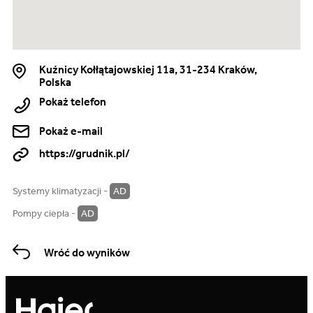
Kuźnicy Kołłątajowskiej 11a, 31-234 Kraków,
Polska
Pokaż telefon
Pokaż e-mail
https://grudnik.pl/
Systemy klimatyzacji -
AD
Pompy ciepła -
AD
Wróć do wyników