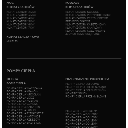
MOC
RODZAJE
KLIMATYZATORÓW
KLIMATYZATORÓW
KLIMATYZATORY 2,5 KW
KLIMATYZATORY ŚCIENNE
KLIMATYZATORY 3,5 KW
KLIMATYZATORY PRZYPODŁOGOWE
KLIMATYZATORY 4 KW
KLIMATYZATORY PRZYSUFITOWO-
KLIMATYZATORY 5 KW
PRZYPODŁOGOWE
KLIMATYZATORY 6 KW
KLIMATYZATORY KASETONOWY
KLIMATYZATORY 7 KW
KLIMATYZATORY KANAŁOWY
KLIMATYZATORY KOLUMNOWE
JEDNOSTKI ZEWNĘTRZNE
KLIMATYZACJA – CWU
MULTI 3S
POMPY CIEPŁA
OFERTA
PRZEZNACZENIE POMP CIEPŁA
POMP CIEPŁA
POMPY CIEPŁA DO DOMU
POMPY CIEPŁA DO MIESZKANIA
POMPA CIEPŁA WARSZAWA
POMPY CIEPŁA DO BUDYNKÓW
POMPA CIEPŁA KRAKÓW
KOMERCYJNYCH
POMPA CIEPŁA WROCŁAW
POMPY CIEPŁA PRZEMYSŁOWE
POMPA CIEPŁA ŁÓDŹ
POMPA CIEPŁA POZNAŃ
POMPA CIEPŁA GDAŃSK
POMPA CIEPŁA SZCZECIN
POMPA CIEPŁA LUBLIN
POMPA CIEPŁA DO 80 M²
POMPA CIEPŁA BYDGOSZCZ
POMPA CIEPŁA DO 100 M²
POMPA CIEPŁA KATOWICE
POMPA CIEPŁA DO 120 M²
POMPA CIEPŁA RZESZÓW
POMPA CIEPŁA DO 150 M²
POMPA CIEPŁA BIAŁYSTOK
POMPA CIEPŁA DO 180 M²
POMPA CIEPŁA DO 200 M²