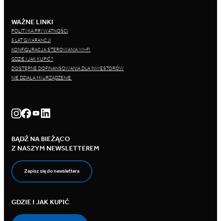
WAŻNE LINKI
POLITYKA PRYWATNOŚCI
5 LAT GWARANCJI
KONFIGURACJA STEROWANIA WI-FI
GDZIE I JAK KUPIĆ?
DOSTĘPNE DOFINANSOWANIA DLA INWESTORÓW
NIE DZIAŁA MI URZĄDZENIE
BĄDŹ NA BIEŻĄCO
Z NASZYM NEWSLETTEREM
Zapisz się do newslettera
GDZIE I JAK KUPIĆ