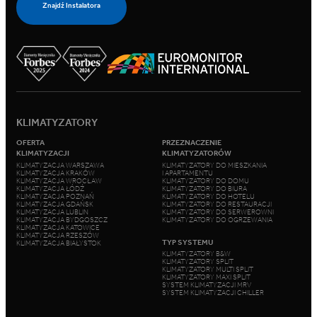
Znajdź Instalatora
KLIMATYZATORY
OFERTA
PRZEZNACZENIE
KLIMATYZACJI
KLIMATYZATORÓW
KLIMATYZACJA WARSZAWA
KLIMATYZATORY DO MIESZKANIA
KLIMATYZACJA KRAKÓW
I APARTAMENTU
KLIMATYZACJA WROCŁAW
KLIMATYZATORY DO DOMU
KLIMATYZACJA ŁÓDŹ
KLIMATYZATORY DO BIURA
KLIMATYZACJA POZNAŃ
KLIMATYZATORY DO HOTELU
KLIMATYZACJA GDAŃSK
KLIMATYZATORY DO RESTAURACJI
KLIMATYZACJA LUBLIN
KLIMATYZATORY DO SERWEROWNI
KLIMATYZACJA BYDGOSZCZ
KLIMATYZATORY DO OGRZEWANIA
KLIMATYZACJA KATOWICE
KLIMATYZACJA RZESZÓW
TYP SYSTEMU
KLIMATYZACJA BIAŁYSTOK
KLIMATYZATORY B&W
KLIMATYZATORY SPLIT
KLIMATYZATORY MULTI SPLIT
KLIMATYZATORY MAXI SPLIT
SYSTEM KLIMATYZACJI MRV
SYSTEM KLIMATYZACJI CHILLER