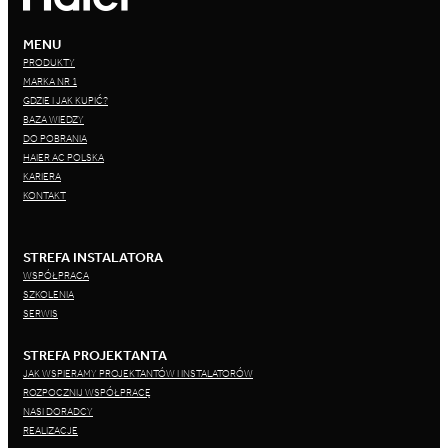
MENU
PRODUKTY
MARKA NR 1
GDZIE I JAK KUPIĆ?
BAZA WIEDZY
DO POBRANIA
HAIER AC POLSKA
KARIERA
KONTAKT
STREFA INSTALATORA
WSPÓŁPRACA
SZKOLENIA
SERWIS
STREFA PROJEKTANTA
JAK WSPIERAMY PROJEKTANTÓW I INSTALATORÓW
ROZPOCZNIJ WSPÓŁPRACĘ
NASI DORADCY
REALIZACJE