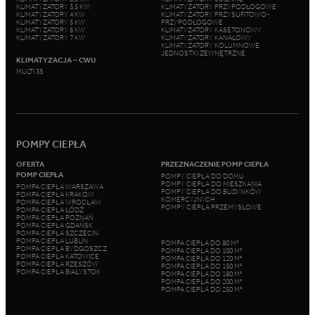
KLIMATYZATORY 3,5 KW
KLIMATYZATORY PRZYPODŁOGOWE
KLIMATYZATORY 4 KW
KLIMATYZATORY PRZYSUFITOWO-
KLIMATYZATORY 5 KW
PRZYPODŁOGOWE
KLIMATYZATORY 6 KW
KLIMATYZATORY KASETONOWY
KLIMATYZATORY 7 KW
KLIMATYZATORY KANAŁOWY
KLIMATYZATORY KOLUMNOWE
JEDNOSTKI ZEWNĘTRZNE
KLIMATYZACJA – CWU
MULTI 3S
POMPY CIEPŁA
OFERTA
PRZEZNACZENIE POMP CIEPŁA
POMP CIEPŁA
POMPY CIEPŁA DO DOMU
POMPY CIEPŁA DO MIESZKANIA
POMPA CIEPŁA WARSZAWA
POMPY CIEPŁA DO BUDYNKÓW
POMPA CIEPŁA KRAKÓW
KOMERCYJNYCH
POMPA CIEPŁA WROCŁAW
POMPY CIEPŁA PRZEMYSŁOWE
POMPA CIEPŁA ŁÓDŹ
POMPA CIEPŁA POZNAŃ
POMPA CIEPŁA GDAŃSK
POMPA CIEPŁA SZCZECIN
POMPA CIEPŁA LUBLIN
POMPA CIEPŁA DO 80 M²
POMPA CIEPŁA BYDGOSZCZ
POMPA CIEPŁA DO 100 M²
POMPA CIEPŁA KATOWICE
POMPA CIEPŁA DO 120 M²
POMPA CIEPŁA RZESZÓW
POMPA CIEPŁA DO 150 M²
POMPA CIEPŁA BIAŁYSTOK
POMPA CIEPŁA DO 180 M²
POMPA CIEPŁA DO 200 M²
POMPA CIEPŁA DO 250 M²