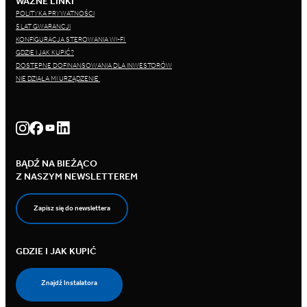
WAŻNE LINKI
POLITYKA PRYWATNOŚCI
5 LAT GWARANCJI
KONFIGURACJA STEROWANIA WI-FI
GDZIE I JAK KUPIĆ?
DOSTĘPNE DOFINANSOWANIA DLA INWESTORÓW
NIE DZIAŁA MI URZĄDZENIE
BĄDŹ NA BIEŻĄCO
Z NASZYM NEWSLETTEREM
Zapisz się do newslettera
GDZIE I JAK KUPIĆ
Znajdź Instalatora