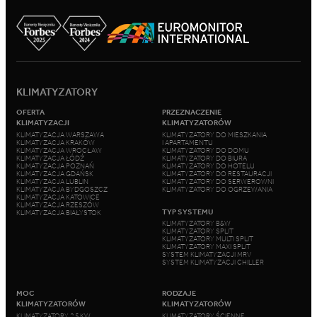
KLIMATYZATORY
OFERTA
PRZEZNACZENIE
KLIMATYZACJI
KLIMATYZATORÓW
KLIMATYZACJA WARSZAWA
KLIMATYZATORY DO MIESZKANIA
KLIMATYZACJA KRAKÓW
I APARTAMENTU
KLIMATYZACJA WROCŁAW
KLIMATYZATORY DO DOMU
KLIMATYZACJA ŁÓDŹ
KLIMATYZATORY DO BIURA
KLIMATYZACJA POZNAŃ
KLIMATYZATORY DO HOTELU
KLIMATYZACJA GDAŃSK
KLIMATYZATORY DO RESTAURACJI
KLIMATYZACJA LUBLIN
KLIMATYZATORY DO SERWEROWNI
KLIMATYZACJA BYDGOSZCZ
KLIMATYZATORY DO OGRZEWANIA
KLIMATYZACJA KATOWICE
KLIMATYZACJA RZESZÓW
TYP SYSTEMU
KLIMATYZACJA BIAŁYSTOK
KLIMATYZATORY B&W
KLIMATYZATORY SPLIT
KLIMATYZATORY MULTI SPLIT
KLIMATYZATORY MAXI SPLIT
SYSTEM KLIMATYZACJI MRV
SYSTEM KLIMATYZACJI CHILLER
MOC
RODZAJE
KLIMATYZATORÓW
KLIMATYZATORÓW
KLIMATYZATORY 2,5 KW
KLIMATYZATORY ŚCIENNE