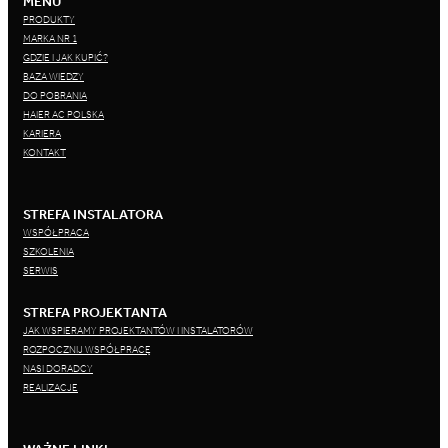
MENU
PRODUKTY
MARKA NR 1
GDZIE I JAK KUPIĆ?
BAZA WIEDZY
DO POBRANIA
HAIER AC POLSKA
KARIERA
KONTAKT
STREFA INSTALATORA
WSPÓŁPRACA
SZKOLENIA
SERWIS
STREFA PROJEKTANTA
JAK WSPIERAMY PROJEKTANTÓW I INSTALATORÓW
ROZPOCZNIJ WSPÓŁPRACĘ
NASI DORADCY
REALIZACJE