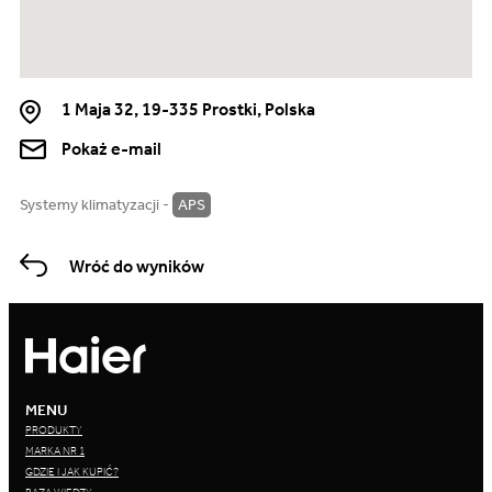
1 Maja 32, 19-335 Prostki, Polska
Pokaż e-mail
Systemy klimatyzacji -
APS
Wróć do wyników
MENU
PRODUKTY
MARKA NR 1
GDZIE I JAK KUPIĆ?