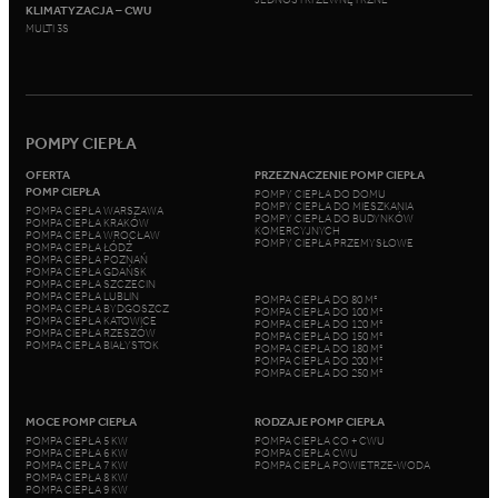
KLIMATYZACJA – CWU
MULTI 3S
POMPY CIEPŁA
OFERTA
PRZEZNACZENIE POMP CIEPŁA
POMP CIEPŁA
POMPY CIEPŁA DO DOMU
POMPY CIEPŁA DO MIESZKANIA
POMPA CIEPŁA WARSZAWA
POMPY CIEPŁA DO BUDYNKÓW
POMPA CIEPŁA KRAKÓW
KOMERCYJNYCH
POMPA CIEPŁA WROCŁAW
POMPY CIEPŁA PRZEMYSŁOWE
POMPA CIEPŁA ŁÓDŹ
POMPA CIEPŁA POZNAŃ
POMPA CIEPŁA GDAŃSK
POMPA CIEPŁA SZCZECIN
POMPA CIEPŁA LUBLIN
POMPA CIEPŁA DO 80 M²
POMPA CIEPŁA BYDGOSZCZ
POMPA CIEPŁA DO 100 M²
POMPA CIEPŁA KATOWICE
POMPA CIEPŁA DO 120 M²
POMPA CIEPŁA RZESZÓW
POMPA CIEPŁA DO 150 M²
POMPA CIEPŁA BIAŁYSTOK
POMPA CIEPŁA DO 180 M²
POMPA CIEPŁA DO 200 M²
POMPA CIEPŁA DO 250 M²
MOCE POMP CIEPŁA
RODZAJE POMP CIEPŁA
POMPA CIEPŁA 5 KW
POMPA CIEPŁA CO + CWU
POMPA CIEPŁA 6 KW
POMPA CIEPŁA CWU
POMPA CIEPŁA 7 KW
POMPA CIEPŁA POWIETRZE-WODA
POMPA CIEPŁA 8 KW
POMPA CIEPŁA 9 KW