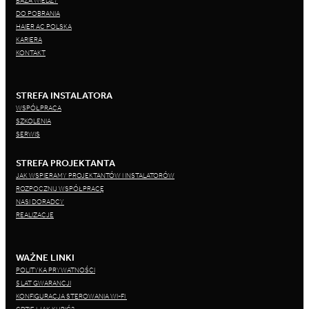
BAZA WIEDZY
DO POBRANIA
HAIER AC POLSKA
KARIERA
KONTAKT
STREFA INSTALATORA
WSPÓŁPRACA
SZKOLENIA
SERWIS
STREFA PROJEKTANTA
JAK WSPIERAMY PROJEKTANTÓW I INSTALATORÓW
ROZPOCZNIJ WSPÓŁPRACĘ
NASI DORADCY
REALIZACJE
WAŻNE LINKI
POLITYKA PRYWATNOŚCI
5 LAT GWARANCJI
KONFIGURACJA STEROWANIA WI-FI