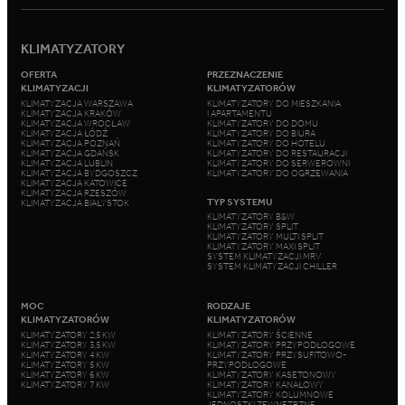
KLIMATYZATORY
OFERTA
PRZEZNACZENIE
KLIMATYZACJI
KLIMATYZATORÓW
KLIMATYZACJA WARSZAWA
KLIMATYZATORY DO MIESZKANIA
KLIMATYZACJA KRAKÓW
I APARTAMENTU
KLIMATYZACJA WROCŁAW
KLIMATYZATORY DO DOMU
KLIMATYZACJA ŁÓDŹ
KLIMATYZATORY DO BIURA
KLIMATYZACJA POZNAŃ
KLIMATYZATORY DO HOTELU
KLIMATYZACJA GDAŃSK
KLIMATYZATORY DO RESTAURACJI
KLIMATYZACJA LUBLIN
KLIMATYZATORY DO SERWEROWNI
KLIMATYZACJA BYDGOSZCZ
KLIMATYZATORY DO OGRZEWANIA
KLIMATYZACJA KATOWICE
KLIMATYZACJA RZESZÓW
TYP SYSTEMU
KLIMATYZACJA BIAŁYSTOK
KLIMATYZATORY B&W
KLIMATYZATORY SPLIT
KLIMATYZATORY MULTI SPLIT
KLIMATYZATORY MAXI SPLIT
SYSTEM KLIMATYZACJI MRV
SYSTEM KLIMATYZACJI CHILLER
MOC
RODZAJE
KLIMATYZATORÓW
KLIMATYZATORÓW
KLIMATYZATORY 2,5 KW
KLIMATYZATORY ŚCIENNE
KLIMATYZATORY 3,5 KW
KLIMATYZATORY PRZYPODŁOGOWE
KLIMATYZATORY 4 KW
KLIMATYZATORY PRZYSUFITOWO-
KLIMATYZATORY 5 KW
PRZYPODŁOGOWE
KLIMATYZATORY 6 KW
KLIMATYZATORY KASETONOWY
KLIMATYZATORY 7 KW
KLIMATYZATORY KANAŁOWY
KLIMATYZATORY KOLUMNOWE
JEDNOSTKI ZEWNĘTRZNE