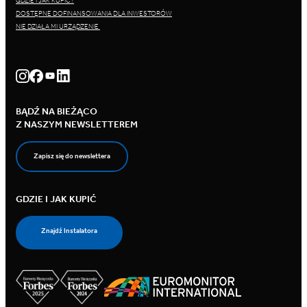
GDZIE I JAK KUPIĆ?
DOSTĘPNE DOFINANSOWANIA DLA INWESTORÓW
NIE DZIAŁA MI URZĄDZENIE
BĄDŹ NA BIEŻĄCO
Z NASZYM NEWSLETTEREM
Zapisz się do newslettera
GDZIE I JAK KUPIĆ
Znajdź Instalatora