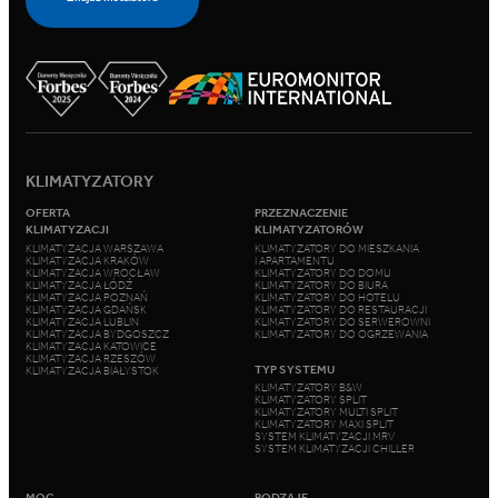
KLIMATYZATORY
OFERTA
PRZEZNACZENIE
KLIMATYZACJI
KLIMATYZATORÓW
KLIMATYZACJA WARSZAWA
KLIMATYZATORY DO MIESZKANIA
KLIMATYZACJA KRAKÓW
I APARTAMENTU
KLIMATYZACJA WROCŁAW
KLIMATYZATORY DO DOMU
KLIMATYZACJA ŁÓDŹ
KLIMATYZATORY DO BIURA
KLIMATYZACJA POZNAŃ
KLIMATYZATORY DO HOTELU
KLIMATYZACJA GDAŃSK
KLIMATYZATORY DO RESTAURACJI
KLIMATYZACJA LUBLIN
KLIMATYZATORY DO SERWEROWNI
KLIMATYZACJA BYDGOSZCZ
KLIMATYZATORY DO OGRZEWANIA
KLIMATYZACJA KATOWICE
KLIMATYZACJA RZESZÓW
TYP SYSTEMU
KLIMATYZACJA BIAŁYSTOK
KLIMATYZATORY B&W
KLIMATYZATORY SPLIT
KLIMATYZATORY MULTI SPLIT
KLIMATYZATORY MAXI SPLIT
SYSTEM KLIMATYZACJI MRV
SYSTEM KLIMATYZACJI CHILLER
MOC
RODZAJE