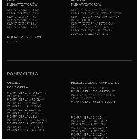
KLIMATYZATORÓW
KLIMATYZATORÓW
KLIMATYZATORY 2,5 KW
KLIMATYZATORY ŚCIENNE
KLIMATYZATORY 3,5 KW
KLIMATYZATORY PRZYPODŁOGOWE
KLIMATYZATORY 4 KW
KLIMATYZATORY PRZYSUFITOWO-
KLIMATYZATORY 5 KW
PRZYPODŁOGOWE
KLIMATYZATORY 6 KW
KLIMATYZATORY KASETONOWY
KLIMATYZATORY 7 KW
KLIMATYZATORY KANAŁOWY
KLIMATYZATORY KOLUMNOWE
JEDNOSTKI ZEWNĘTRZNE
KLIMATYZACJA – CWU
MULTI 3S
POMPY CIEPŁA
OFERTA
PRZEZNACZENIE POMP CIEPŁA
POMP CIEPŁA
POMPY CIEPŁA DO DOMU
POMPY CIEPŁA DO MIESZKANIA
POMPA CIEPŁA WARSZAWA
POMPY CIEPŁA DO BUDYNKÓW
POMPA CIEPŁA KRAKÓW
KOMERCYJNYCH
POMPA CIEPŁA WROCŁAW
POMPY CIEPŁA PRZEMYSŁOWE
POMPA CIEPŁA ŁÓDŹ
POMPA CIEPŁA POZNAŃ
POMPA CIEPŁA GDAŃSK
POMPA CIEPŁA SZCZECIN
POMPA CIEPŁA LUBLIN
POMPA CIEPŁA DO 80 M²
POMPA CIEPŁA BYDGOSZCZ
POMPA CIEPŁA DO 100 M²
POMPA CIEPŁA KATOWICE
POMPA CIEPŁA DO 120 M²
POMPA CIEPŁA RZESZÓW
POMPA CIEPŁA DO 150 M²
POMPA CIEPŁA BIAŁYSTOK
POMPA CIEPŁA DO 180 M²
POMPA CIEPŁA DO 200 M²
POMPA CIEPŁA DO 250 M²