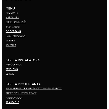
MENU
PRODUKTY
MARKA NR 1
GDZIE I JAK KUPIĆ?
BAZA WIEDZY
DO POBRANIA
HAIER AC POLSKA
KARIERA
KONTAKT
STREFA INSTALATORA
WSPÓŁPRACA
SZKOLENIA
SERWIS
STREFA PROJEKTANTA
JAK WSPIERAMY PROJEKTANTÓW I INSTALATORÓW
ROZPOCZNIJ WSPÓŁPRACĘ
NASI DORADCY
REALIZACJE