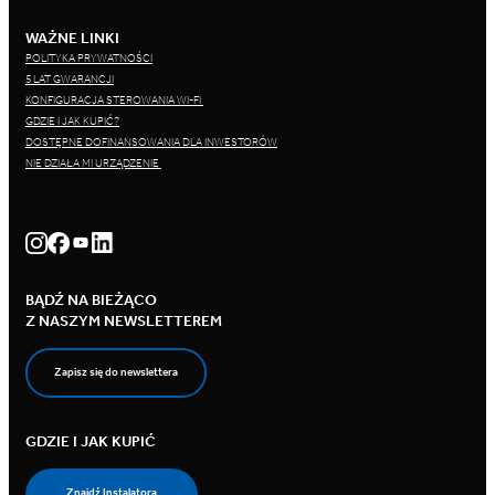
WAŻNE LINKI
POLITYKA PRYWATNOŚCI
5 LAT GWARANCJI
KONFIGURACJA STEROWANIA WI-FI
GDZIE I JAK KUPIĆ?
DOSTĘPNE DOFINANSOWANIA DLA INWESTORÓW
NIE DZIAŁA MI URZĄDZENIE
BĄDŹ NA BIEŻĄCO
Z NASZYM NEWSLETTEREM
Zapisz się do newslettera
GDZIE I JAK KUPIĆ
Znajdź Instalatora