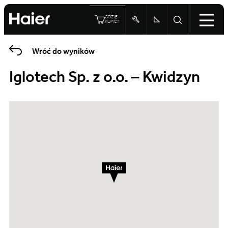
GDZIE
KUPIĆ?
Wróć do wyników
Iglotech Sp. z o.o. – Kwidzyn