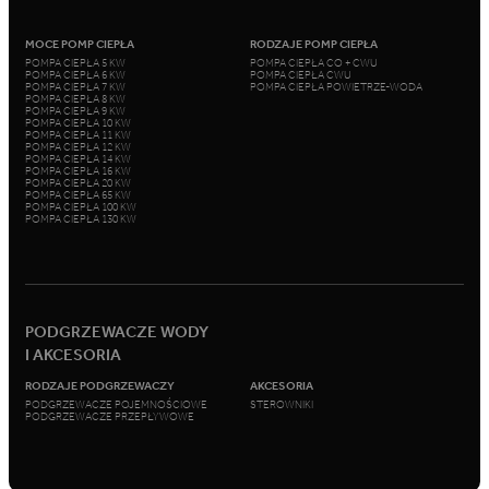
MOCE POMP CIEPŁA
RODZAJE POMP CIEPŁA
POMPA CIEPŁA 5 KW
POMPA CIEPŁA CO + CWU
POMPA CIEPŁA 6 KW
POMPA CIEPŁA CWU
POMPA CIEPŁA 7 KW
POMPA CIEPŁA POWIETRZE-WODA
POMPA CIEPŁA 8 KW
POMPA CIEPŁA 9 KW
POMPA CIEPŁA 10 KW
POMPA CIEPŁA 11 KW
POMPA CIEPŁA 12 KW
POMPA CIEPŁA 14 KW
POMPA CIEPŁA 16 KW
POMPA CIEPŁA 20 KW
POMPA CIEPŁA 65 KW
POMPA CIEPŁA 100 KW
POMPA CIEPŁA 130 KW
PODGRZEWACZE WODY
I AKCESORIA
RODZAJE PODGRZEWACZY
AKCESORIA
PODGRZEWACZE POJEMNOŚCIOWE
STEROWNIKI
PODGRZEWACZE PRZEPŁYWOWE