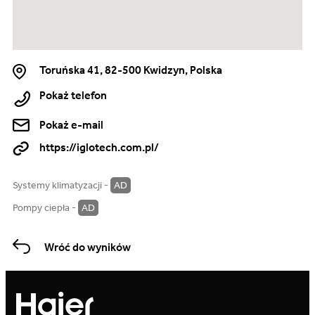
Toruńska 41, 82-500 Kwidzyn, Polska
Pokaż telefon
Pokaż e-mail
https://iglotech.com.pl/
Systemy klimatyzacji -
AD
Pompy ciepła -
AD
Wróć do wyników