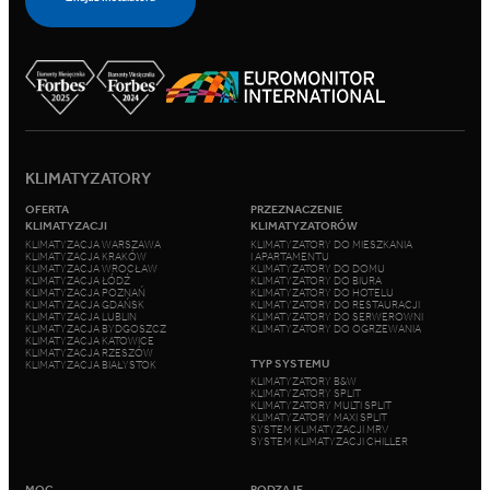
KLIMATYZATORY
OFERTA
PRZEZNACZENIE
KLIMATYZACJI
KLIMATYZATORÓW
KLIMATYZACJA WARSZAWA
KLIMATYZATORY DO MIESZKANIA
KLIMATYZACJA KRAKÓW
I APARTAMENTU
KLIMATYZACJA WROCŁAW
KLIMATYZATORY DO DOMU
KLIMATYZACJA ŁÓDŹ
KLIMATYZATORY DO BIURA
KLIMATYZACJA POZNAŃ
KLIMATYZATORY DO HOTELU
KLIMATYZACJA GDAŃSK
KLIMATYZATORY DO RESTAURACJI
KLIMATYZACJA LUBLIN
KLIMATYZATORY DO SERWEROWNI
KLIMATYZACJA BYDGOSZCZ
KLIMATYZATORY DO OGRZEWANIA
KLIMATYZACJA KATOWICE
KLIMATYZACJA RZESZÓW
TYP SYSTEMU
KLIMATYZACJA BIAŁYSTOK
KLIMATYZATORY B&W
KLIMATYZATORY SPLIT
KLIMATYZATORY MULTI SPLIT
KLIMATYZATORY MAXI SPLIT
SYSTEM KLIMATYZACJI MRV
SYSTEM KLIMATYZACJI CHILLER
MOC
RODZAJE