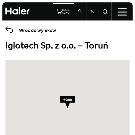
GDZIE
KUPIĆ?
Wróć do wyników
Iglotech Sp. z o.o. – Toruń