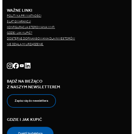
WAŻNE LINKI
POLITYKA PRYWATNOŚCI
5 LAT GWARANCJI
KONFIGURACJA STEROWANIA WI-FI
GDZIE I JAK KUPIĆ?
DOSTĘPNE DOFINANSOWANIA DLA INWESTORÓW
NIE DZIAŁA MI URZĄDZENIE
BĄDŹ NA BIEŻĄCO
Z NASZYM NEWSLETTEREM
Zapisz się do newslettera
GDZIE I JAK KUPIĆ
Znajdź Instalatora