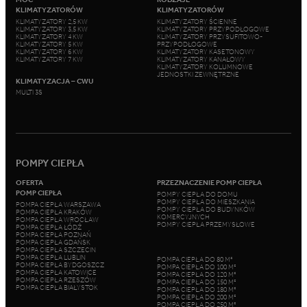
KLIMATYZATORÓW
KLIMATYZATORÓW
KLIMATYZATORY 2,5 KW
KLIMATYZATORY ŚCIENNE
KLIMATYZATORY 3,5 KW
KLIMATYZATORY PRZYPODŁOGOWE
KLIMATYZATORY 4 KW
KLIMATYZATORY PRZYSUFITOWO-
KLIMATYZATORY 5 KW
PRZYPODŁOGOWE
KLIMATYZATORY 6 KW
KLIMATYZATORY KASETONOWY
KLIMATYZATORY 7 KW
KLIMATYZATORY KANAŁOWY
KLIMATYZATORY KOLUMNOWE
JEDNOSTKI ZEWNĘTRZNE
KLIMATYZACJA – CWU
MULTI 3S
POMPY CIEPŁA
OFERTA
PRZEZNACZENIE POMP CIEPŁA
POMP CIEPŁA
POMPY CIEPŁA DO DOMU
POMPY CIEPŁA DO MIESZKANIA
POMPA CIEPŁA WARSZAWA
POMPY CIEPŁA DO BUDYNKÓW
POMPA CIEPŁA KRAKÓW
KOMERCYJNYCH
POMPA CIEPŁA WROCŁAW
POMPY CIEPŁA PRZEMYSŁOWE
POMPA CIEPŁA ŁÓDŹ
POMPA CIEPŁA POZNAŃ
POMPA CIEPŁA GDAŃSK
POMPA CIEPŁA SZCZECIN
POMPA CIEPŁA LUBLIN
POMPA CIEPŁA DO 80 M²
POMPA CIEPŁA BYDGOSZCZ
POMPA CIEPŁA DO 100 M²
POMPA CIEPŁA KATOWICE
POMPA CIEPŁA DO 120 M²
POMPA CIEPŁA RZESZÓW
POMPA CIEPŁA DO 150 M²
POMPA CIEPŁA BIAŁYSTOK
POMPA CIEPŁA DO 180 M²
POMPA CIEPŁA DO 200 M²
POMPA CIEPŁA DO 250 M²