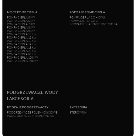
MOCE POMP CIEPŁA
RODZAJE POMP CIEPŁA
POMPA CIEPŁA 5 KW
POMPA CIEPŁA CO + CWU
POMPA CIEPŁA 6 KW
POMPA CIEPŁA CWU
POMPA CIEPŁA 7 KW
POMPA CIEPŁA POWIETRZE-WODA
POMPA CIEPŁA 8 KW
POMPA CIEPŁA 9 KW
POMPA CIEPŁA 10 KW
POMPA CIEPŁA 11 KW
POMPA CIEPŁA 12 KW
POMPA CIEPŁA 14 KW
POMPA CIEPŁA 16 KW
POMPA CIEPŁA 20 KW
POMPA CIEPŁA 65 KW
POMPA CIEPŁA 100 KW
POMPA CIEPŁA 130 KW
PODGRZEWACZE WODY
I AKCESORIA
RODZAJE PODGRZEWACZY
AKCESORIA
PODGRZEWACZE POJEMNOŚCIOWE
STEROWNIKI
PODGRZEWACZE PRZEPŁYWOWE