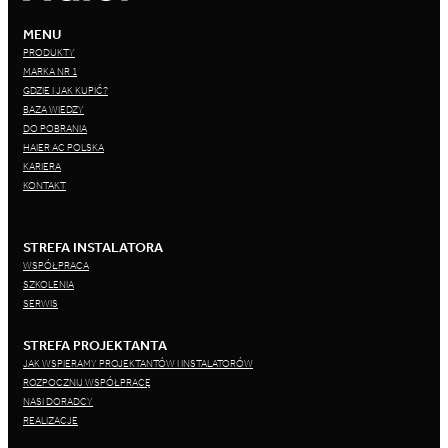
MENU
PRODUKTY
MARKA NR 1
GDZIE I JAK KUPIĆ?
BAZA WIEDZY
DO POBRANIA
HAIER AC POLSKA
KARIERA
KONTAKT
STREFA INSTALATORA
WSPÓŁPRACA
SZKOLENIA
SERWIS
STREFA PROJEKTANTA
JAK WSPIERAMY PROJEKTANTÓW I INSTALATORÓW
ROZPOCZNIJ WSPÓŁPRACĘ
NASI DORADCY
REALIZACJE