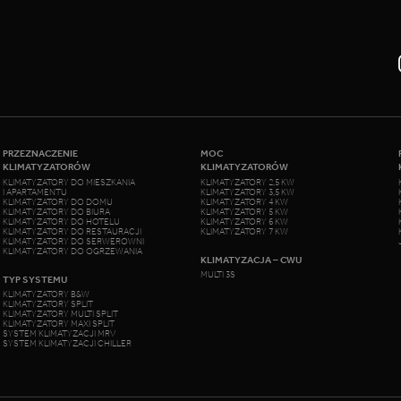
PRZEZNACZENIE
MOC
KLIMATYZATORÓW
KLIMATYZATORÓW
KLIMATYZATORY DO MIESZKANIA
KLIMATYZATORY 2,5 KW
I APARTAMENTU
KLIMATYZATORY 3,5 KW
KLIMATYZATORY DO DOMU
KLIMATYZATORY 4 KW
KLIMATYZATORY DO BIURA
KLIMATYZATORY 5 KW
KLIMATYZATORY DO HOTELU
KLIMATYZATORY 6 KW
KLIMATYZATORY DO RESTAURACJI
KLIMATYZATORY 7 KW
KLIMATYZATORY DO SERWEROWNI
KLIMATYZATORY DO OGRZEWANIA
KLIMATYZACJA – CWU
MULTI 3S
TYP SYSTEMU
KLIMATYZATORY B&W
KLIMATYZATORY SPLIT
KLIMATYZATORY MULTI SPLIT
KLIMATYZATORY MAXI SPLIT
SYSTEM KLIMATYZACJI MRV
SYSTEM KLIMATYZACJI CHILLER