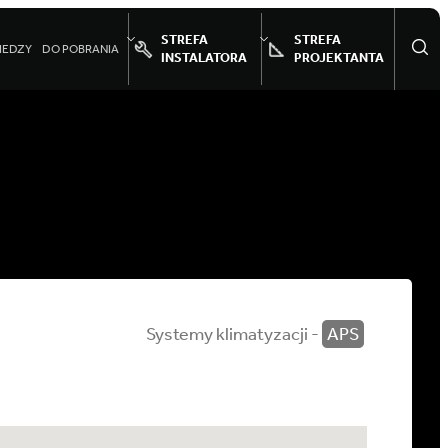
STREFA
STREFA
IEDZY
DO POBRANIA
INSTALATORA
PROJEKTANTA
Systemy klimatyzacji -
APS