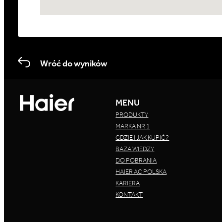
Wróć do wyników
MENU
PRODUKTY
MARKA NR 1
GDZIE I JAK KUPIĆ?
BAZA WIEDZY
DO POBRANIA
HAIER AC POLSKA
KARIERA
KONTAKT