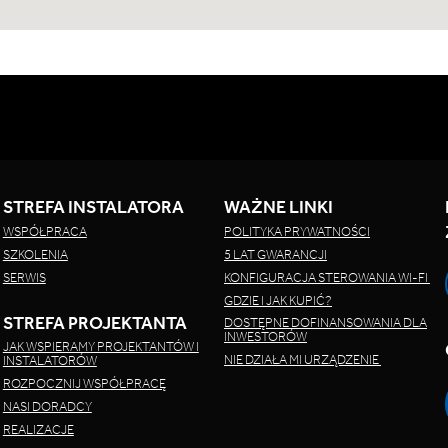
STREFA INSTALATORA
WAŻNE LINKI
WSPÓŁPRACA
POLITYKA PRYWATNOŚCI
SZKOLENIA
5 LAT GWARANCJI
SERWIS
KONFIGURACJA STEROWANIA WI-FI
GDZIE I JAK KUPIĆ?
STREFA PROJEKTANTA
DOSTĘPNE DOFINANSOWANIA DLA
INWESTORÓW
JAK WSPIERAMY PROJEKTANTÓW I
NIE DZIAŁA MI URZĄDZENIE
INSTALATORÓW
ROZPOCZNIJ WSPÓŁPRACĘ
NASI DORADCY
REALIZACJE