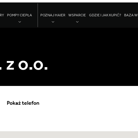
RY
POMPY CIEPŁA
POZNAJ HAIER
WSPARCIE
GDZIE I JAK KUPIĆ?
BAZA W
 z o.o.
Pokaż telefon