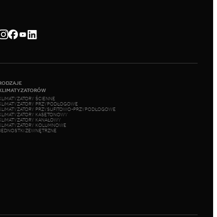
RODZAJE
KLIMATYZATORÓW
KLIMATYZATORY ŚCIENNE
KLIMATYZATORY PRZYPODŁOGOWE
KLIMATYZATORY PRZYSUFITOWO-PRZYPODŁOGOWE
KLIMATYZATORY KASETONOWY
KLIMATYZATORY KANAŁOWY
KLIMATYZATORY KOLUMNOWE
JEDNOSTKI ZEWNĘTRZNE