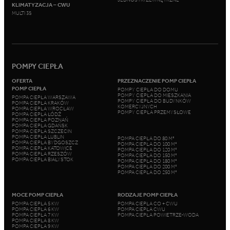
KLIMATYZACJA – CWU
MULTI 3S
POMPY CIEPŁA
OFERTA
PRZEZNACZENIE POMP CIEPŁA
POMP CIEPŁA
POMPY CIEPŁA DO DOMU
POMPY CIEPŁA DO MIESZKANIA
POMPA CIEPŁA WARSZAWA
POMPY CIEPŁA DO BUDYNKÓW
POMPA CIEPŁA KRAKÓW
KOMERCYJNYCH
POMPA CIEPŁA WROCŁAW
POMPY CIEPŁA PRZEMYSŁOWE
POMPA CIEPŁA ŁÓDŹ
POMPA CIEPŁA POZNAŃ
POMPA CIEPŁA GDAŃSK
POMPA CIEPŁA SZCZECIN
POMPA CIEPŁA LUBLIN
POMPA CIEPŁA DO 80 M²
POMPA CIEPŁA BYDGOSZCZ
POMPA CIEPŁA DO 100 M²
POMPA CIEPŁA KATOWICE
POMPA CIEPŁA DO 120 M²
POMPA CIEPŁA RZESZÓW
POMPA CIEPŁA DO 150 M²
POMPA CIEPŁA BIAŁYSTOK
POMPA CIEPŁA DO 180 M²
POMPA CIEPŁA DO 200 M²
POMPA CIEPŁA DO 250 M²
MOCE POMP CIEPŁA
RODZAJE POMP CIEPŁA
POMPA CIEPŁA 5 KW
POMPA CIEPŁA CO + CWU
POMPA CIEPŁA 6 KW
POMPA CIEPŁA CWU
POMPA CIEPŁA 7 KW
POMPA CIEPŁA POWIETRZE-WODA
POMPA CIEPŁA 8 KW
POMPA CIEPŁA 9 KW