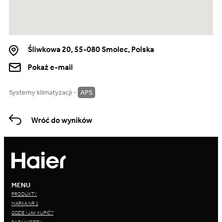
Śliwkowa 20, 55-080 Smolec, Polska
Pokaż e-mail
Systemy klimatyzacji -
APS
Wróć do wyników
MENU
PRODUKTY
MARKA NR 1
GDZIE I JAK KUPIĆ?