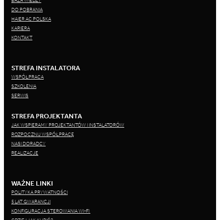
BAZA WIEDZY
DO POBRANIA
HAIER AC POLSKA
KARIERA
KONTAKT
STREFA INSTALATORA
WSPÓŁPRACA
SZKOLENIA
SERWIS
STREFA PROJEKTANTA
JAK WSPIERAMY PROJEKTANTÓW I INSTALATORÓW
ROZPOCZNIJ WSPÓŁPRACĘ
NASI DORADCY
REALIZACJE
WAŻNE LINKI
POLITYKA PRYWATNOŚCI
5 LAT GWARANCJI
KONFIGURACJA STEROWANIA WI-FI