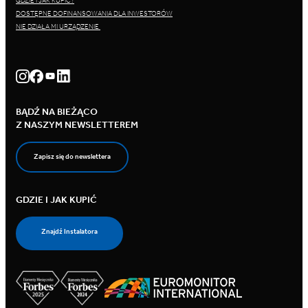
GDZIE I JAK KUPIĆ?
DOSTĘPNE DOFINANSOWANIA DLA INWESTORÓW
NIE DZIAŁA MI URZĄDZENIE
BĄDŹ NA BIEŻĄCO
Z NASZYM NEWSLETTEREM
Zapisz się do newslettera
GDZIE I JAK KUPIĆ
Znajdź Instalatora