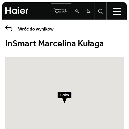
GDZIE
KUPIĆ?
Wróć do wyników
InSmart Marcelina Kułaga