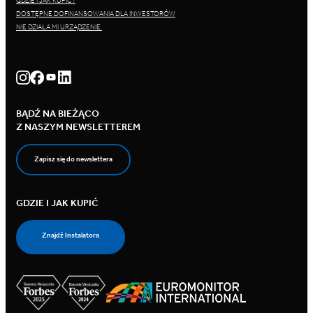
GDZIE I JAK KUPIĆ?
DOSTĘPNE DOFINANSOWANIA DLA INWESTORÓW
NIE DZIAŁA MI URZĄDZENIE
BĄDŹ NA BIEŻĄCO
Z NASZYM NEWSLETTEREM
Zapisz się do newslettera
GDZIE I JAK KUPIĆ
Znajdź Instalatora