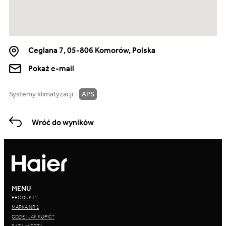
Ceglana 7, 05-806 Komorów, Polska
Pokaż e-mail
Systemy klimatyzacji -
APS
Wróć do wyników
MENU
PRODUKTY
MARKA NR 1
GDZIE I JAK KUPIĆ?