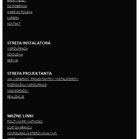
BAZA WIEDZY
DO POBRANIA
HAIER AC POLSKA
KARIERA
KONTAKT
STREFA INSTALATORA
WSPÓŁPRACA
SZKOLENIA
SERWIS
STREFA PROJEKTANTA
JAK WSPIERAMY PROJEKTANTÓW I INSTALATORÓW
ROZPOCZNIJ WSPÓŁPRACĘ
NASI DORADCY
REALIZACJE
WAŻNE LINKI
POLITYKA PRYWATNOŚCI
5 LAT GWARANCJI
KONFIGURACJA STEROWANIA WI-FI