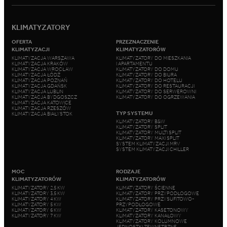
KLIMATYZATORY
OFERTA
PRZEZNACZENIE
KLIMATYZACJI
KLIMATYZATORÓW
KLIMATYZACJA WARSZAWA
KLIMATYZATORY DO MIESZKANIA
KLIMATYZACJA KRAKÓW
I APARTAMENTU
KLIMATYZACJA WROCŁAW
KLIMATYZATORY DO DOMU
KLIMATYZACJA ŁÓDŹ
KLIMATYZATORY DO BIURA
KLIMATYZACJA POZNAŃ
KLIMATYZATORY DO HOTELU
KLIMATYZACJA GDAŃSK
KLIMATYZATORY DO RESTAURACJI
KLIMATYZACJA LUBLIN
KLIMATYZATORY DO SERWEROWNI
KLIMATYZACJA BYDGOSZCZ
KLIMATYZATORY DO OGRZEWANIA
KLIMATYZACJA KATOWICE
KLIMATYZACJA RZESZÓW
TYP SYSTEMU
KLIMATYZACJA BIAŁYSTOK
KLIMATYZATORY B&W
KLIMATYZATORY SPLIT
KLIMATYZATORY MULTI SPLIT
KLIMATYZATORY MAXI SPLIT
SYSTEM KLIMATYZACJI MRV
SYSTEM KLIMATYZACJI CHILLER
MOC
RODZAJE
KLIMATYZATORÓW
KLIMATYZATORÓW
KLIMATYZATORY 2,5 KW
KLIMATYZATORY ŚCIENNE
KLIMATYZATORY 3,5 KW
KLIMATYZATORY PRZYPODŁOGOWE
KLIMATYZATORY 4 KW
KLIMATYZATORY PRZYSUFITOWO-
KLIMATYZATORY 5 KW
PRZYPODŁOGOWE
KLIMATYZATORY 6 KW
KLIMATYZATORY KASETONOWY
KLIMATYZATORY 7 KW
KLIMATYZATORY KANAŁOWY
KLIMATYZATORY KOLUMNOWE
JEDNOSTKI ZEWNĘTRZNE