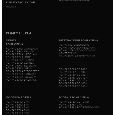
KLIMATYZACJA – CWU
MULTI 3S
POMPY CIEPŁA
OFERTA
PRZEZNACZENIE POMP CIEPŁA
POMP CIEPŁA
POMPY CIEPŁA DO DOMU
POMPY CIEPŁA DO MIESZKANIA
POMPA CIEPŁA WARSZAWA
POMPY CIEPŁA DO BUDYNKÓW
POMPA CIEPŁA KRAKÓW
KOMERCYJNYCH
POMPA CIEPŁA WROCŁAW
POMPY CIEPŁA PRZEMYSŁOWE
POMPA CIEPŁA ŁÓDŹ
POMPA CIEPŁA POZNAŃ
POMPA CIEPŁA GDAŃSK
POMPA CIEPŁA SZCZECIN
POMPA CIEPŁA LUBLIN
POMPA CIEPŁA DO 80 M²
POMPA CIEPŁA BYDGOSZCZ
POMPA CIEPŁA DO 100 M²
POMPA CIEPŁA KATOWICE
POMPA CIEPŁA DO 120 M²
POMPA CIEPŁA RZESZÓW
POMPA CIEPŁA DO 150 M²
POMPA CIEPŁA BIAŁYSTOK
POMPA CIEPŁA DO 180 M²
POMPA CIEPŁA DO 200 M²
POMPA CIEPŁA DO 250 M²
MOCE POMP CIEPŁA
RODZAJE POMP CIEPŁA
POMPA CIEPŁA 5 KW
POMPA CIEPŁA CO + CWU
POMPA CIEPŁA 6 KW
POMPA CIEPŁA CWU
POMPA CIEPŁA 7 KW
POMPA CIEPŁA POWIETRZE-WODA
POMPA CIEPŁA 8 KW
POMPA CIEPŁA 9 KW