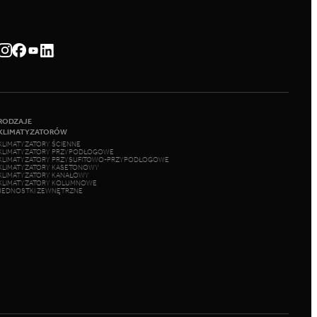
RODZAJE
KLIMATYZATORÓW
KLIMATYZATORY ŚCIENNE
KLIMATYZATORY PRZYPODŁOGOWE
KLIMATYZATORY PRZYSUFITOWO-PRZYPODŁOGOWE
KLIMATYZATORY KASETONOWY
KLIMATYZATORY KANAŁOWY
KLIMATYZATORY KOLUMNOWE
JEDNOSTKI ZEWNĘTRZNE