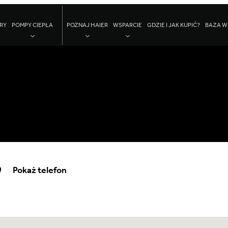
RY
POMPY CIEPŁA
POZNAJ HAIER
WSPARCIE
GDZIE I JAK KUPIĆ?
BAZA W
Pokaż telefon