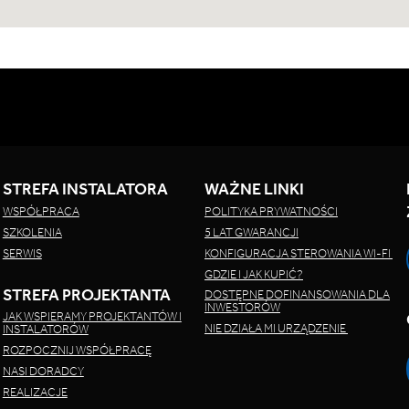
STREFA INSTALATORA
WAŻNE LINKI
WSPÓŁPRACA
POLITYKA PRYWATNOŚCI
SZKOLENIA
5 LAT GWARANCJI
SERWIS
KONFIGURACJA STEROWANIA WI-FI
GDZIE I JAK KUPIĆ?
STREFA PROJEKTANTA
DOSTĘPNE DOFINANSOWANIA DLA
INWESTORÓW
JAK WSPIERAMY PROJEKTANTÓW I
NIE DZIAŁA MI URZĄDZENIE
INSTALATORÓW
ROZPOCZNIJ WSPÓŁPRACĘ
NASI DORADCY
REALIZACJE