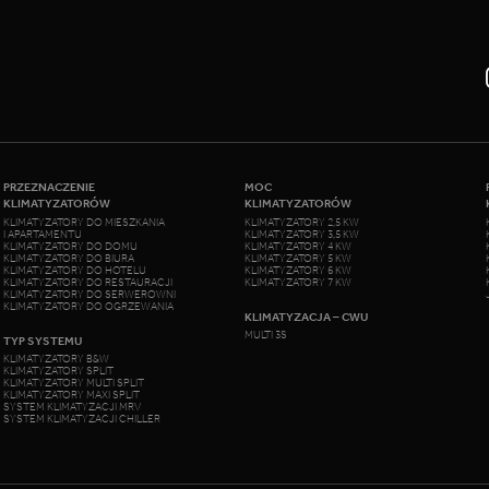
PRZEZNACZENIE
MOC
KLIMATYZATORÓW
KLIMATYZATORÓW
KLIMATYZATORY DO MIESZKANIA
KLIMATYZATORY 2,5 KW
I APARTAMENTU
KLIMATYZATORY 3,5 KW
KLIMATYZATORY DO DOMU
KLIMATYZATORY 4 KW
KLIMATYZATORY DO BIURA
KLIMATYZATORY 5 KW
KLIMATYZATORY DO HOTELU
KLIMATYZATORY 6 KW
KLIMATYZATORY DO RESTAURACJI
KLIMATYZATORY 7 KW
KLIMATYZATORY DO SERWEROWNI
KLIMATYZATORY DO OGRZEWANIA
KLIMATYZACJA – CWU
MULTI 3S
TYP SYSTEMU
KLIMATYZATORY B&W
KLIMATYZATORY SPLIT
KLIMATYZATORY MULTI SPLIT
KLIMATYZATORY MAXI SPLIT
SYSTEM KLIMATYZACJI MRV
SYSTEM KLIMATYZACJI CHILLER