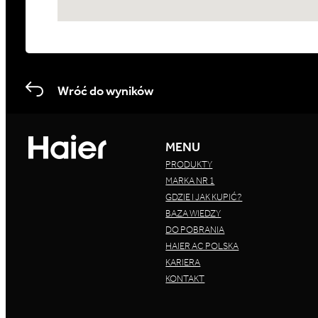
Wróć do wyników
MENU
PRODUKTY
MARKA NR 1
GDZIE I JAK KUPIĆ?
BAZA WIEDZY
DO POBRANIA
HAIER AC POLSKA
KARIERA
KONTAKT