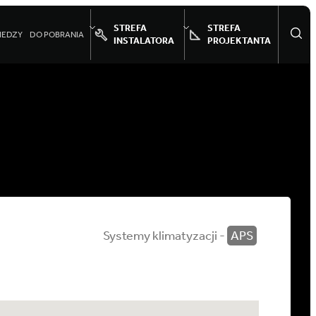
STREFA
STREFA
IEDZY
DO POBRANIA
INSTALATORA
PROJEKTANTA
Systemy klimatyzacji -
APS