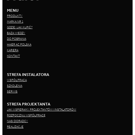
MENU
PRODUKTY
MARKA NR 1
GDZIE I JAK KUPIĆ?
BAZA WIEDZY
DO POBRANIA
HAIER AC POLSKA
KARIERA
KONTAKT
STREFA INSTALATORA
WSPÓŁPRACA
SZKOLENIA
SERWIS
STREFA PROJEKTANTA
JAK WSPIERAMY PROJEKTANTÓW I INSTALATORÓW
ROZPOCZNIJ WSPÓŁPRACĘ
NASI DORADCY
REALIZACJE