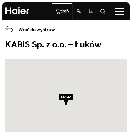
GDZIE
KUPIĆ?
Wróć do wyników
KABIS Sp. z o.o. – Łuków