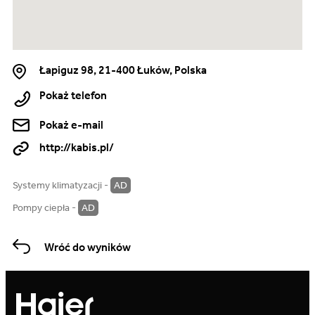
Łapiguz 98, 21-400 Łuków, Polska
Pokaż telefon
Pokaż e-mail
http://kabis.pl/
Systemy klimatyzacji -
AD
Pompy ciepła -
AD
Wróć do wyników