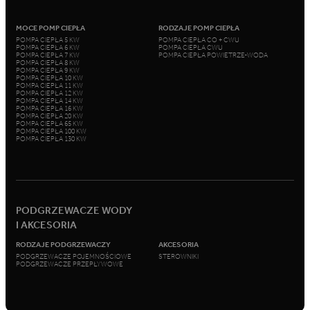
MOCE POMP CIEPŁA
RODZAJE POMP CIEPŁA
POMPA CIEPŁA 5 KW
POMPA CIEPŁA CO + CWU
POMPA CIEPŁA 6 KW
POMPA CIEPŁA CWU
POMPA CIEPŁA 7 KW
POMPA CIEPŁA POWIETRZE-WODA
POMPA CIEPŁA 8 KW
POMPA CIEPŁA 9 KW
POMPA CIEPŁA 10 KW
POMPA CIEPŁA 11 KW
POMPA CIEPŁA 12 KW
POMPA CIEPŁA 14 KW
POMPA CIEPŁA 16 KW
POMPA CIEPŁA 20 KW
POMPA CIEPŁA 65 KW
POMPA CIEPŁA 100 KW
POMPA CIEPŁA 130 KW
PODGRZEWACZE WODY
I AKCESORIA
RODZAJE PODGRZEWACZY
AKCESORIA
PODGRZEWACZE POJEMNOŚCIOWE
STEROWNIKI
PODGRZEWACZE PRZEPŁYWOWE