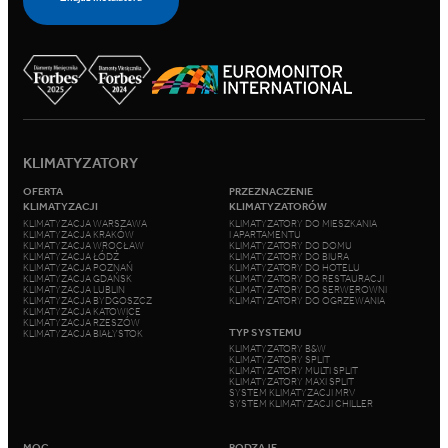
KLIMATYZATORY
OFERTA
PRZEZNACZENIE
KLIMATYZACJI
KLIMATYZATORÓW
KLIMATYZACJA WARSZAWA
KLIMATYZATORY DO MIESZKANIA
KLIMATYZACJA KRAKÓW
I APARTAMENTU
KLIMATYZACJA WROCŁAW
KLIMATYZATORY DO DOMU
KLIMATYZACJA ŁÓDŹ
KLIMATYZATORY DO BIURA
KLIMATYZACJA POZNAŃ
KLIMATYZATORY DO HOTELU
KLIMATYZACJA GDAŃSK
KLIMATYZATORY DO RESTAURACJI
KLIMATYZACJA LUBLIN
KLIMATYZATORY DO SERWEROWNI
KLIMATYZACJA BYDGOSZCZ
KLIMATYZATORY DO OGRZEWANIA
KLIMATYZACJA KATOWICE
KLIMATYZACJA RZESZÓW
TYP SYSTEMU
KLIMATYZACJA BIAŁYSTOK
KLIMATYZATORY B&W
KLIMATYZATORY SPLIT
KLIMATYZATORY MULTI SPLIT
KLIMATYZATORY MAXI SPLIT
SYSTEM KLIMATYZACJI MRV
SYSTEM KLIMATYZACJI CHILLER
MOC
RODZAJE