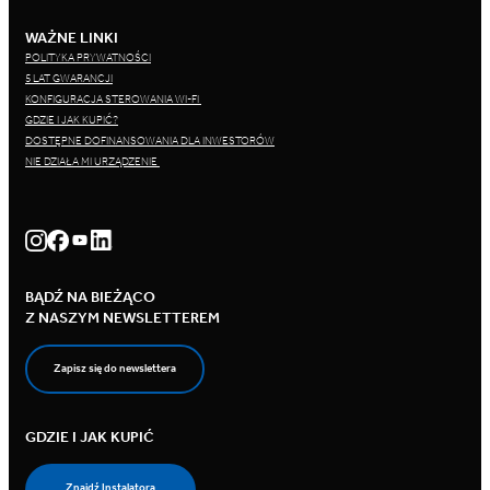
WAŻNE LINKI
POLITYKA PRYWATNOŚCI
5 LAT GWARANCJI
KONFIGURACJA STEROWANIA WI-FI
GDZIE I JAK KUPIĆ?
DOSTĘPNE DOFINANSOWANIA DLA INWESTORÓW
NIE DZIAŁA MI URZĄDZENIE
BĄDŹ NA BIEŻĄCO
Z NASZYM NEWSLETTEREM
Zapisz się do newslettera
GDZIE I JAK KUPIĆ
Znajdź Instalatora