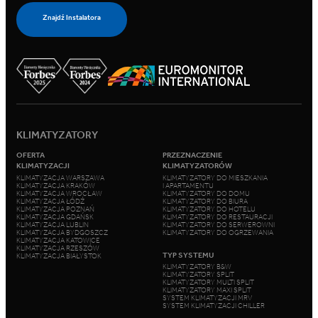
Znajdź Instalatora
KLIMATYZATORY
OFERTA
PRZEZNACZENIE
KLIMATYZACJI
KLIMATYZATORÓW
KLIMATYZACJA WARSZAWA
KLIMATYZATORY DO MIESZKANIA
KLIMATYZACJA KRAKÓW
I APARTAMENTU
KLIMATYZACJA WROCŁAW
KLIMATYZATORY DO DOMU
KLIMATYZACJA ŁÓDŹ
KLIMATYZATORY DO BIURA
KLIMATYZACJA POZNAŃ
KLIMATYZATORY DO HOTELU
KLIMATYZACJA GDAŃSK
KLIMATYZATORY DO RESTAURACJI
KLIMATYZACJA LUBLIN
KLIMATYZATORY DO SERWEROWNI
KLIMATYZACJA BYDGOSZCZ
KLIMATYZATORY DO OGRZEWANIA
KLIMATYZACJA KATOWICE
KLIMATYZACJA RZESZÓW
TYP SYSTEMU
KLIMATYZACJA BIAŁYSTOK
KLIMATYZATORY B&W
KLIMATYZATORY SPLIT
KLIMATYZATORY MULTI SPLIT
KLIMATYZATORY MAXI SPLIT
SYSTEM KLIMATYZACJI MRV
SYSTEM KLIMATYZACJI CHILLER