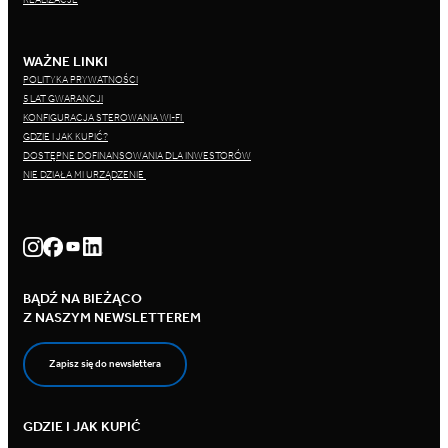
WAŻNE LINKI
POLITYKA PRYWATNOŚCI
5 LAT GWARANCJI
KONFIGURACJA STEROWANIA WI-FI
GDZIE I JAK KUPIĆ?
DOSTĘPNE DOFINANSOWANIA DLA INWESTORÓW
NIE DZIAŁA MI URZĄDZENIE
BĄDŹ NA BIEŻĄCO
Z NASZYM NEWSLETTEREM
Zapisz się do newslettera
GDZIE I JAK KUPIĆ