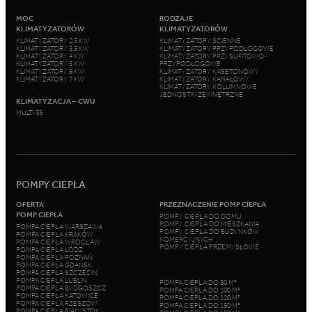
MOC
RODZAJE
KLIMATYZATORÓW
KLIMATYZATORÓW
KLIMATYZATORY 2,5 KW
KLIMATYZATORY ŚCIENNE
KLIMATYZATORY 3,5 KW
KLIMATYZATORY PRZYPODŁOGOWE
KLIMATYZATORY 4 KW
KLIMATYZATORY PRZYSUFITOWO-
KLIMATYZATORY 5 KW
PRZYPODŁOGOWE
KLIMATYZATORY 6 KW
KLIMATYZATORY KASETONOWY
KLIMATYZATORY 7 KW
KLIMATYZATORY KANAŁOWY
KLIMATYZATORY KOLUMNOWE
JEDNOSTKI ZEWNĘTRZNE
KLIMATYZACJA – CWU
MULTI 3S
POMPY CIEPŁA
OFERTA
PRZEZNACZENIE POMP CIEPŁA
POMP CIEPŁA
POMPY CIEPŁA DO DOMU
POMPY CIEPŁA DO MIESZKANIA
POMPA CIEPŁA WARSZAWA
POMPY CIEPŁA DO BUDYNKÓW
POMPA CIEPŁA KRAKÓW
KOMERCYJNYCH
POMPA CIEPŁA WROCŁAW
POMPY CIEPŁA PRZEMYSŁOWE
POMPA CIEPŁA ŁÓDŹ
POMPA CIEPŁA POZNAŃ
POMPA CIEPŁA GDAŃSK
POMPA CIEPŁA SZCZECIN
POMPA CIEPŁA LUBLIN
POMPA CIEPŁA DO 80 M²
POMPA CIEPŁA BYDGOSZCZ
POMPA CIEPŁA DO 100 M²
POMPA CIEPŁA KATOWICE
POMPA CIEPŁA DO 120 M²
POMPA CIEPŁA RZESZÓW
POMPA CIEPŁA DO 150 M²
POMPA CIEPŁA BIAŁYSTOK