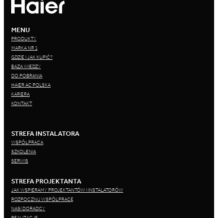
MENU
PRODUKTY
MARKA NR 1
GDZIE I JAK KUPIĆ?
BAZA WIEDZY
DO POBRANIA
HAIER AC POLSKA
KARIERA
KONTAKT
STREFA INSTALATORA
WSPÓŁPRACA
SZKOLENIA
SERWIS
STREFA PROJEKTANTA
JAK WSPIERAMY PROJEKTANTÓW I INSTALATORÓW
ROZPOCZNIJ WSPÓŁPRACĘ
NASI DORADCY
REALIZACJE