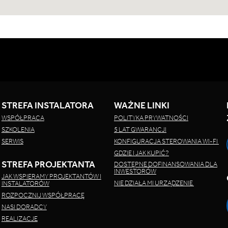
STREFA INSTALATORA
WAŻNE LINKI
WSPÓŁPRACA
POLITYKA PRYWATNOŚCI
SZKOLENIA
5 LAT GWARANCJI
SERWIS
KONFIGURACJA STEROWANIA WI-FI
GDZIE I JAK KUPIĆ?
STREFA PROJEKTANTA
DOSTĘPNE DOFINANSOWANIA DLA
INWESTORÓW
JAK WSPIERAMY PROJEKTANTÓW I
NIE DZIAŁA MI URZĄDZENIE
INSTALATORÓW
ROZPOCZNIJ WSPÓŁPRACĘ
NASI DORADCY
REALIZACJE