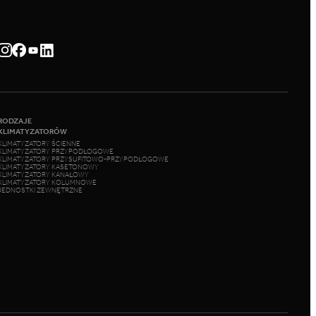
RODZAJE
KLIMATYZATORÓW
KLIMATYZATORY ŚCIENNE
KLIMATYZATORY PRZYPODŁOGOWE
KLIMATYZATORY PRZYSUFITOWO-PRZYPODŁOGOWE
KLIMATYZATORY KASETONOWY
KLIMATYZATORY KANAŁOWY
KLIMATYZATORY KOLUMNOWE
JEDNOSTKI ZEWNĘTRZNE