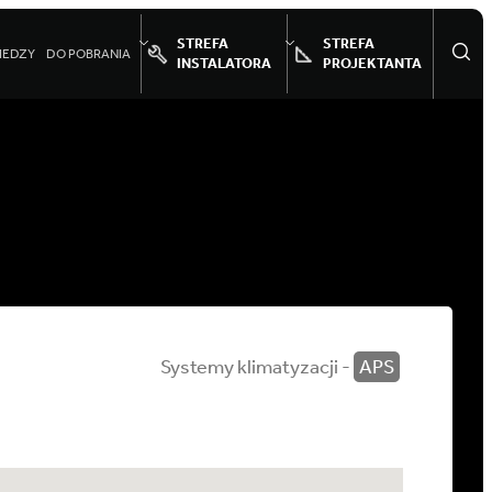
STREFA
STREFA
IEDZY
DO POBRANIA
INSTALATORA
PROJEKTANTA
Systemy klimatyzacji -
APS