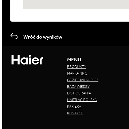
Wróć do wyników
MENU
PRODUKTY
MARKA NR 1
GDZIE I JAK KUPIĆ?
BAZA WIEDZY
DO POBRANIA
HAIER AC POLSKA
KARIERA
KONTAKT