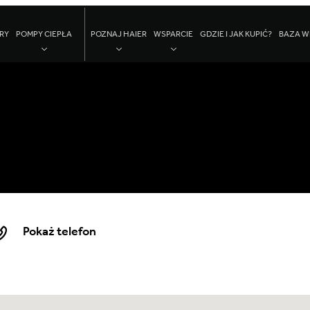
RY
POMPY CIEPŁA
POZNAJ HAIER
WSPARCIE
GDZIE I JAK KUPIĆ?
BAZA W
Pokaż telefon