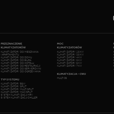
PRZEZNACZENIE
MOC
KLIMATYZATORÓW
KLIMATYZATORÓW
KLIMATYZATORY DO MIESZKANIA
KLIMATYZATORY 2,5 KW
I APARTAMENTU
KLIMATYZATORY 3,5 KW
KLIMATYZATORY DO DOMU
KLIMATYZATORY 4 KW
KLIMATYZATORY DO BIURA
KLIMATYZATORY 5 KW
KLIMATYZATORY DO HOTELU
KLIMATYZATORY 6 KW
KLIMATYZATORY DO RESTAURACJI
KLIMATYZATORY 7 KW
KLIMATYZATORY DO SERWEROWNI
KLIMATYZATORY DO OGRZEWANIA
KLIMATYZACJA – CWU
MULTI 3S
TYP SYSTEMU
KLIMATYZATORY B&W
KLIMATYZATORY SPLIT
KLIMATYZATORY MULTI SPLIT
KLIMATYZATORY MAXI SPLIT
SYSTEM KLIMATYZACJI MRV
SYSTEM KLIMATYZACJI CHILLER