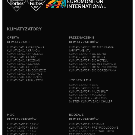
KLIMATYZATORY
OFERTA
PRZEZNACZENIE
KLIMATYZACJI
KLIMATYZATORÓW
KLIMATYZACJA WARSZAWA
KLIMATYZATORY DO MIESZKANIA
KLIMATYZACJA KRAKÓW
I APARTAMENTU
KLIMATYZACJA WROCŁAW
KLIMATYZATORY DO DOMU
KLIMATYZACJA ŁÓDŹ
KLIMATYZATORY DO BIURA
KLIMATYZACJA POZNAŃ
KLIMATYZATORY DO HOTELU
KLIMATYZACJA GDAŃSK
KLIMATYZATORY DO RESTAURACJI
KLIMATYZACJA LUBLIN
KLIMATYZATORY DO SERWEROWNI
KLIMATYZACJA BYDGOSZCZ
KLIMATYZATORY DO OGRZEWANIA
KLIMATYZACJA KATOWICE
KLIMATYZACJA RZESZÓW
TYP SYSTEMU
KLIMATYZACJA BIAŁYSTOK
KLIMATYZATORY B&W
KLIMATYZATORY SPLIT
KLIMATYZATORY MULTI SPLIT
KLIMATYZATORY MAXI SPLIT
SYSTEM KLIMATYZACJI MRV
SYSTEM KLIMATYZACJI CHILLER
MOC
RODZAJE
KLIMATYZATORÓW
KLIMATYZATORÓW
KLIMATYZATORY 2,5 KW
KLIMATYZATORY ŚCIENNE
KLIMATYZATORY 3,5 KW
KLIMATYZATORY PRZYPODŁOGOWE
KLIMATYZATORY 4 KW
KLIMATYZATORY PRZYSUFITOWO-
KLIMATYZATORY 5 KW
PRZYPODŁOGOWE