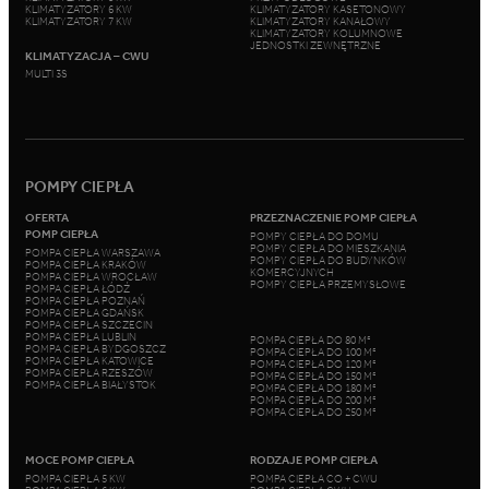
KLIMATYZATORY 6 KW
KLIMATYZATORY KASETONOWY
KLIMATYZATORY 7 KW
KLIMATYZATORY KANAŁOWY
KLIMATYZATORY KOLUMNOWE
JEDNOSTKI ZEWNĘTRZNE
KLIMATYZACJA – CWU
MULTI 3S
POMPY CIEPŁA
OFERTA
PRZEZNACZENIE POMP CIEPŁA
POMP CIEPŁA
POMPY CIEPŁA DO DOMU
POMPY CIEPŁA DO MIESZKANIA
POMPA CIEPŁA WARSZAWA
POMPY CIEPŁA DO BUDYNKÓW
POMPA CIEPŁA KRAKÓW
KOMERCYJNYCH
POMPA CIEPŁA WROCŁAW
POMPY CIEPŁA PRZEMYSŁOWE
POMPA CIEPŁA ŁÓDŹ
POMPA CIEPŁA POZNAŃ
POMPA CIEPŁA GDAŃSK
POMPA CIEPŁA SZCZECIN
POMPA CIEPŁA LUBLIN
POMPA CIEPŁA DO 80 M²
POMPA CIEPŁA BYDGOSZCZ
POMPA CIEPŁA DO 100 M²
POMPA CIEPŁA KATOWICE
POMPA CIEPŁA DO 120 M²
POMPA CIEPŁA RZESZÓW
POMPA CIEPŁA DO 150 M²
POMPA CIEPŁA BIAŁYSTOK
POMPA CIEPŁA DO 180 M²
POMPA CIEPŁA DO 200 M²
POMPA CIEPŁA DO 250 M²
MOCE POMP CIEPŁA
RODZAJE POMP CIEPŁA
POMPA CIEPŁA 5 KW
POMPA CIEPŁA CO + CWU