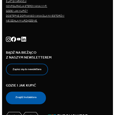
5 LAT GWARANCJI
KONFIGURACJA STEROWANIA WI-FI
GDZIE I JAK KUPIĆ?
DOSTĘPNE DOFINANSOWANIA DLA INWESTORÓW
NIE DZIAŁA MI URZĄDZENIE
BĄDŹ NA BIEŻĄCO
Z NASZYM NEWSLETTEREM
Zapisz się do newslettera
GDZIE I JAK KUPIĆ
Znajdź Instalatora