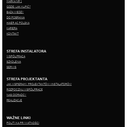
MARKA NR 1
GDZIE I JAK KUPIĆ?
BAZA WIEDZY
DO POBRANIA
HAIER AC POLSKA
KARIERA
KONTAKT
STREFA INSTALATORA
WSPÓŁPRACA
SZKOLENIA
SERWIS
STREFA PROJEKTANTA
JAK WSPIERAMY PROJEKTANTÓW I INSTALATORÓW
ROZPOCZNIJ WSPÓŁPRACĘ
NASI DORADCY
REALIZACJE
WAŻNE LINKI
POLITYKA PRYWATNOŚCI