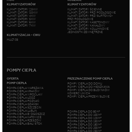
KLIMATYZATORÓW
KLIMATYZATORÓW
KLIMATYZATORY 2,5 KW
KLIMATYZATORY ŚCIENNE
KLIMATYZATORY 3,5 KW
KLIMATYZATORY PRZYPODŁOGOWE
KLIMATYZATORY 4 KW
KLIMATYZATORY PRZYSUFITOWO-
KLIMATYZATORY 5 KW
PRZYPODŁOGOWE
KLIMATYZATORY 6 KW
KLIMATYZATORY KASETONOWY
KLIMATYZATORY 7 KW
KLIMATYZATORY KANAŁOWY
KLIMATYZATORY KOLUMNOWE
JEDNOSTKI ZEWNĘTRZNE
KLIMATYZACJA – CWU
MULTI 3S
POMPY CIEPŁA
OFERTA
PRZEZNACZENIE POMP CIEPŁA
POMP CIEPŁA
POMPY CIEPŁA DO DOMU
POMPY CIEPŁA DO MIESZKANIA
POMPA CIEPŁA WARSZAWA
POMPY CIEPŁA DO BUDYNKÓW
POMPA CIEPŁA KRAKÓW
KOMERCYJNYCH
POMPA CIEPŁA WROCŁAW
POMPY CIEPŁA PRZEMYSŁOWE
POMPA CIEPŁA ŁÓDŹ
POMPA CIEPŁA POZNAŃ
POMPA CIEPŁA GDAŃSK
POMPA CIEPŁA SZCZECIN
POMPA CIEPŁA LUBLIN
POMPA CIEPŁA DO 80 M²
POMPA CIEPŁA BYDGOSZCZ
POMPA CIEPŁA DO 100 M²
POMPA CIEPŁA KATOWICE
POMPA CIEPŁA DO 120 M²
POMPA CIEPŁA RZESZÓW
POMPA CIEPŁA DO 150 M²
POMPA CIEPŁA BIAŁYSTOK
POMPA CIEPŁA DO 180 M²
POMPA CIEPŁA DO 200 M²
POMPA CIEPŁA DO 250 M²