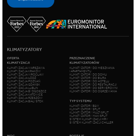
KLIMATYZATORY
OFERTA
PRZEZNACZENIE
KLIMATYZACJI
KLIMATYZATORÓW
KLIMATYZACJA WARSZAWA
KLIMATYZATORY DO MIESZKANIA
KLIMATYZACJA KRAKÓW
I APARTAMENTU
KLIMATYZACJA WROCŁAW
KLIMATYZATORY DO DOMU
KLIMATYZACJA ŁÓDŹ
KLIMATYZATORY DO BIURA
KLIMATYZACJA POZNAŃ
KLIMATYZATORY DO HOTELU
KLIMATYZACJA GDAŃSK
KLIMATYZATORY DO RESTAURACJI
KLIMATYZACJA LUBLIN
KLIMATYZATORY DO SERWEROWNI
KLIMATYZACJA BYDGOSZCZ
KLIMATYZATORY DO OGRZEWANIA
KLIMATYZACJA KATOWICE
KLIMATYZACJA RZESZÓW
TYP SYSTEMU
KLIMATYZACJA BIAŁYSTOK
KLIMATYZATORY B&W
KLIMATYZATORY SPLIT
KLIMATYZATORY MULTI SPLIT
KLIMATYZATORY MAXI SPLIT
SYSTEM KLIMATYZACJI MRV
SYSTEM KLIMATYZACJI CHILLER
MOC
RODZAJE