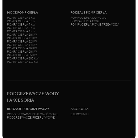
MOCE POMP CIEPŁA
RODZAJE POMP CIEPŁA
POMPA CIEPŁA 5 KW
POMPA CIEPŁA CO + CWU
POMPA CIEPŁA 6 KW
POMPA CIEPŁA CWU
POMPA CIEPŁA 7 KW
POMPA CIEPŁA POWIETRZE-WODA
POMPA CIEPŁA 8 KW
POMPA CIEPŁA 9 KW
POMPA CIEPŁA 10 KW
POMPA CIEPŁA 11 KW
POMPA CIEPŁA 12 KW
POMPA CIEPŁA 14 KW
POMPA CIEPŁA 16 KW
POMPA CIEPŁA 20 KW
POMPA CIEPŁA 65 KW
POMPA CIEPŁA 100 KW
POMPA CIEPŁA 130 KW
PODGRZEWACZE WODY
I AKCESORIA
RODZAJE PODGRZEWACZY
AKCESORIA
PODGRZEWACZE POJEMNOŚCIOWE
STEROWNIKI
PODGRZEWACZE PRZEPŁYWOWE