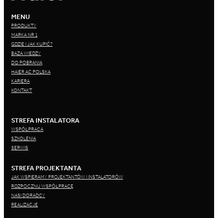
MENU
PRODUKTY
MARKA NR 1
GDZIE I JAK KUPIĆ?
BAZA WIEDZY
DO POBRANIA
HAIER AC POLSKA
KARIERA
KONTAKT
STREFA INSTALATORA
WSPÓŁPRACA
SZKOLENIA
SERWIS
STREFA PROJEKTANTA
JAK WSPIERAMY PROJEKTANTÓW I INSTALATORÓW
ROZPOCZNIJ WSPÓŁPRACĘ
NASI DORADCY
REALIZACJE