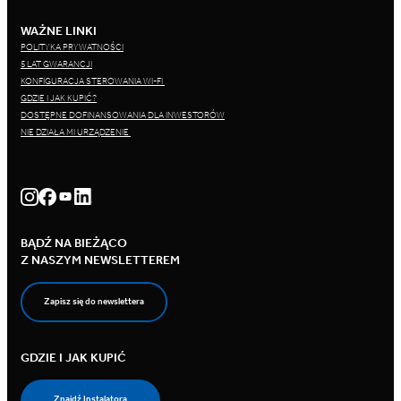
WAŻNE LINKI
POLITYKA PRYWATNOŚCI
5 LAT GWARANCJI
KONFIGURACJA STEROWANIA WI-FI
GDZIE I JAK KUPIĆ?
DOSTĘPNE DOFINANSOWANIA DLA INWESTORÓW
NIE DZIAŁA MI URZĄDZENIE
BĄDŹ NA BIEŻĄCO
Z NASZYM NEWSLETTEREM
Zapisz się do newslettera
GDZIE I JAK KUPIĆ
Znajdź Instalatora