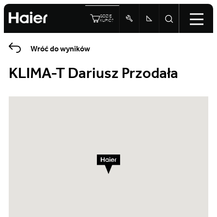
GDZIE
KUPIĆ?
Wróć do wyników
KLIMA-T Dariusz Przodała