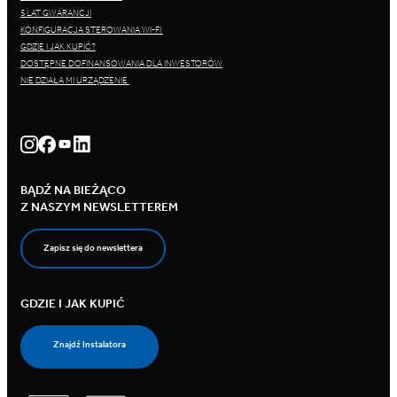
5 LAT GWARANCJI
KONFIGURACJA STEROWANIA WI-FI
GDZIE I JAK KUPIĆ?
DOSTĘPNE DOFINANSOWANIA DLA INWESTORÓW
NIE DZIAŁA MI URZĄDZENIE
BĄDŹ NA BIEŻĄCO
Z NASZYM NEWSLETTEREM
Zapisz się do newslettera
GDZIE I JAK KUPIĆ
Znajdź Instalatora