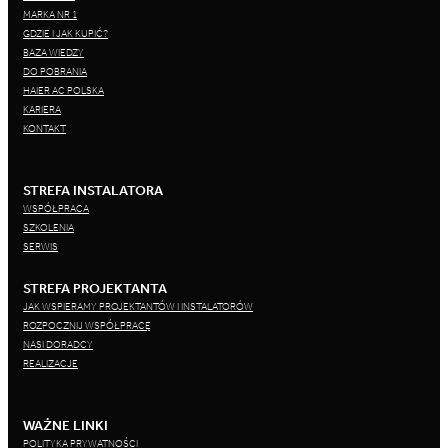
MARKA NR 1
GDZIE I JAK KUPIĆ?
BAZA WIEDZY
DO POBRANIA
HAIER AC POLSKA
KARIERA
KONTAKT
STREFA INSTALATORA
WSPÓŁPRACA
SZKOLENIA
SERWIS
STREFA PROJEKTANTA
JAK WSPIERAMY PROJEKTANTÓW I INSTALATORÓW
ROZPOCZNIJ WSPÓŁPRACĘ
NASI DORADCY
REALIZACJE
WAŻNE LINKI
POLITYKA PRYWATNOŚCI