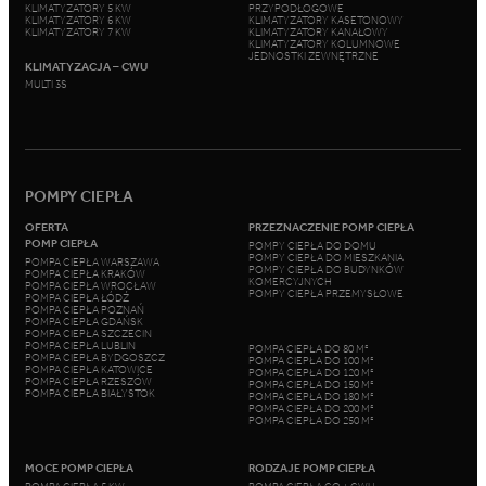
KLIMATYZATORY 5 KW
PRZYPODŁOGOWE
KLIMATYZATORY 6 KW
KLIMATYZATORY KASETONOWY
KLIMATYZATORY 7 KW
KLIMATYZATORY KANAŁOWY
KLIMATYZATORY KOLUMNOWE
JEDNOSTKI ZEWNĘTRZNE
KLIMATYZACJA – CWU
MULTI 3S
POMPY CIEPŁA
OFERTA
PRZEZNACZENIE POMP CIEPŁA
POMP CIEPŁA
POMPY CIEPŁA DO DOMU
POMPY CIEPŁA DO MIESZKANIA
POMPA CIEPŁA WARSZAWA
POMPY CIEPŁA DO BUDYNKÓW
POMPA CIEPŁA KRAKÓW
KOMERCYJNYCH
POMPA CIEPŁA WROCŁAW
POMPY CIEPŁA PRZEMYSŁOWE
POMPA CIEPŁA ŁÓDŹ
POMPA CIEPŁA POZNAŃ
POMPA CIEPŁA GDAŃSK
POMPA CIEPŁA SZCZECIN
POMPA CIEPŁA LUBLIN
POMPA CIEPŁA DO 80 M²
POMPA CIEPŁA BYDGOSZCZ
POMPA CIEPŁA DO 100 M²
POMPA CIEPŁA KATOWICE
POMPA CIEPŁA DO 120 M²
POMPA CIEPŁA RZESZÓW
POMPA CIEPŁA DO 150 M²
POMPA CIEPŁA BIAŁYSTOK
POMPA CIEPŁA DO 180 M²
POMPA CIEPŁA DO 200 M²
POMPA CIEPŁA DO 250 M²
MOCE POMP CIEPŁA
RODZAJE POMP CIEPŁA