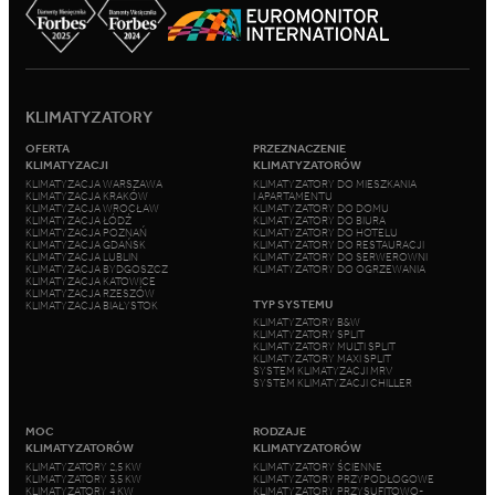
KLIMATYZATORY
OFERTA
PRZEZNACZENIE
KLIMATYZACJI
KLIMATYZATORÓW
KLIMATYZACJA WARSZAWA
KLIMATYZATORY DO MIESZKANIA
KLIMATYZACJA KRAKÓW
I APARTAMENTU
KLIMATYZACJA WROCŁAW
KLIMATYZATORY DO DOMU
KLIMATYZACJA ŁÓDŹ
KLIMATYZATORY DO BIURA
KLIMATYZACJA POZNAŃ
KLIMATYZATORY DO HOTELU
KLIMATYZACJA GDAŃSK
KLIMATYZATORY DO RESTAURACJI
KLIMATYZACJA LUBLIN
KLIMATYZATORY DO SERWEROWNI
KLIMATYZACJA BYDGOSZCZ
KLIMATYZATORY DO OGRZEWANIA
KLIMATYZACJA KATOWICE
KLIMATYZACJA RZESZÓW
TYP SYSTEMU
KLIMATYZACJA BIAŁYSTOK
KLIMATYZATORY B&W
KLIMATYZATORY SPLIT
KLIMATYZATORY MULTI SPLIT
KLIMATYZATORY MAXI SPLIT
SYSTEM KLIMATYZACJI MRV
SYSTEM KLIMATYZACJI CHILLER
MOC
RODZAJE
KLIMATYZATORÓW
KLIMATYZATORÓW
KLIMATYZATORY 2,5 KW
KLIMATYZATORY ŚCIENNE
KLIMATYZATORY 3,5 KW
KLIMATYZATORY PRZYPODŁOGOWE
KLIMATYZATORY 4 KW
KLIMATYZATORY PRZYSUFITOWO-