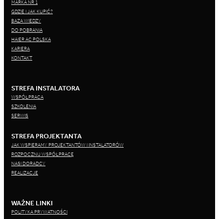
MARKA NR 1
GDZIE I JAK KUPIĆ?
BAZA WIEDZY
DO POBRANIA
HAIER AC POLSKA
KARIERA
KONTAKT
STREFA INSTALATORA
WSPÓŁPRACA
SZKOLENIA
SERWIS
STREFA PROJEKTANTA
JAK WSPIERAMY PROJEKTANTÓW I INSTALATORÓW
ROZPOCZNIJ WSPÓŁPRACĘ
NASI DORADCY
REALIZACJE
WAŻNE LINKI
POLITYKA PRYWATNOŚCI