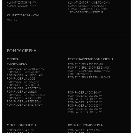
KLIMATYZATORY 6 KW
KLIMATYZATORY KASETONOWY
KLIMATYZATORY 7 KW
KLIMATYZATORY KANAŁOWY
KLIMATYZATORY KOLUMNOWE
JEDNOSTKI ZEWNĘTRZNE
KLIMATYZACJA – CWU
MULTI 3S
POMPY CIEPŁA
OFERTA
PRZEZNACZENIE POMP CIEPŁA
POMP CIEPŁA
POMPY CIEPŁA DO DOMU
POMPY CIEPŁA DO MIESZKANIA
POMPA CIEPŁA WARSZAWA
POMPY CIEPŁA DO BUDYNKÓW
POMPA CIEPŁA KRAKÓW
KOMERCYJNYCH
POMPA CIEPŁA WROCŁAW
POMPY CIEPŁA PRZEMYSŁOWE
POMPA CIEPŁA ŁÓDŹ
POMPA CIEPŁA POZNAŃ
POMPA CIEPŁA GDAŃSK
POMPA CIEPŁA SZCZECIN
POMPA CIEPŁA LUBLIN
POMPA CIEPŁA DO 80 M²
POMPA CIEPŁA BYDGOSZCZ
POMPA CIEPŁA DO 100 M²
POMPA CIEPŁA KATOWICE
POMPA CIEPŁA DO 120 M²
POMPA CIEPŁA RZESZÓW
POMPA CIEPŁA DO 150 M²
POMPA CIEPŁA BIAŁYSTOK
POMPA CIEPŁA DO 180 M²
POMPA CIEPŁA DO 200 M²
POMPA CIEPŁA DO 250 M²
MOCE POMP CIEPŁA
RODZAJE POMP CIEPŁA
POMPA CIEPŁA 5 KW
POMPA CIEPŁA CO + CWU