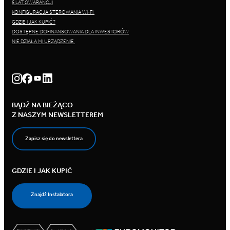
5 LAT GWARANCJI
KONFIGURACJA STEROWANIA WI-FI
GDZIE I JAK KUPIĆ?
DOSTĘPNE DOFINANSOWANIA DLA INWESTORÓW
NIE DZIAŁA MI URZĄDZENIE
BĄDŹ NA BIEŻĄCO
Z NASZYM NEWSLETTEREM
Zapisz się do newslettera
GDZIE I JAK KUPIĆ
Znajdź Instalatora