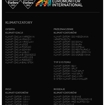
KLIMATYZATORY
OFERTA
PRZEZNACZENIE
KLIMATYZACJI
KLIMATYZATORÓW
KLIMATYZACJA WARSZAWA
KLIMATYZATORY DO MIESZKANIA
KLIMATYZACJA KRAKÓW
I APARTAMENTU
KLIMATYZACJA WROCŁAW
KLIMATYZATORY DO DOMU
KLIMATYZACJA ŁÓDŹ
KLIMATYZATORY DO BIURA
KLIMATYZACJA POZNAŃ
KLIMATYZATORY DO HOTELU
KLIMATYZACJA GDAŃSK
KLIMATYZATORY DO RESTAURACJI
KLIMATYZACJA LUBLIN
KLIMATYZATORY DO SERWEROWNI
KLIMATYZACJA BYDGOSZCZ
KLIMATYZATORY DO OGRZEWANIA
KLIMATYZACJA KATOWICE
KLIMATYZACJA RZESZÓW
TYP SYSTEMU
KLIMATYZACJA BIAŁYSTOK
KLIMATYZATORY B&W
KLIMATYZATORY SPLIT
KLIMATYZATORY MULTI SPLIT
KLIMATYZATORY MAXI SPLIT
SYSTEM KLIMATYZACJI MRV
SYSTEM KLIMATYZACJI CHILLER
MOC
RODZAJE
KLIMATYZATORÓW
KLIMATYZATORÓW
KLIMATYZATORY 2,5 KW
KLIMATYZATORY ŚCIENNE
KLIMATYZATORY 3,5 KW
KLIMATYZATORY PRZYPODŁOGOWE
KLIMATYZATORY 4 KW
KLIMATYZATORY PRZYSUFITOWO-
KLIMATYZATORY 5 KW
PRZYPODŁOGOWE