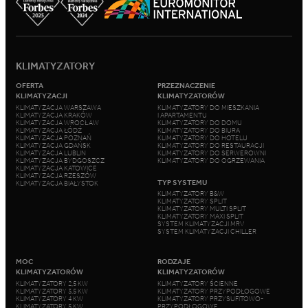
KLIMATYZATORY
OFERTA
PRZEZNACZENIE
KLIMATYZACJI
KLIMATYZATORÓW
KLIMATYZACJA WARSZAWA
KLIMATYZATORY DO MIESZKANIA
KLIMATYZACJA KRAKÓW
I APARTAMENTU
KLIMATYZACJA WROCŁAW
KLIMATYZATORY DO DOMU
KLIMATYZACJA ŁÓDŹ
KLIMATYZATORY DO BIURA
KLIMATYZACJA POZNAŃ
KLIMATYZATORY DO HOTELU
KLIMATYZACJA GDAŃSK
KLIMATYZATORY DO RESTAURACJI
KLIMATYZACJA LUBLIN
KLIMATYZATORY DO SERWEROWNI
KLIMATYZACJA BYDGOSZCZ
KLIMATYZATORY DO OGRZEWANIA
KLIMATYZACJA KATOWICE
KLIMATYZACJA RZESZÓW
TYP SYSTEMU
KLIMATYZACJA BIAŁYSTOK
KLIMATYZATORY B&W
KLIMATYZATORY SPLIT
KLIMATYZATORY MULTI SPLIT
KLIMATYZATORY MAXI SPLIT
SYSTEM KLIMATYZACJI MRV
SYSTEM KLIMATYZACJI CHILLER
MOC
RODZAJE
KLIMATYZATORÓW
KLIMATYZATORÓW
KLIMATYZATORY 2,5 KW
KLIMATYZATORY ŚCIENNE
KLIMATYZATORY 3,5 KW
KLIMATYZATORY PRZYPODŁOGOWE
KLIMATYZATORY 4 KW
KLIMATYZATORY PRZYSUFITOWO-
KLIMATYZATORY 5 KW
PRZYPODŁOGOWE