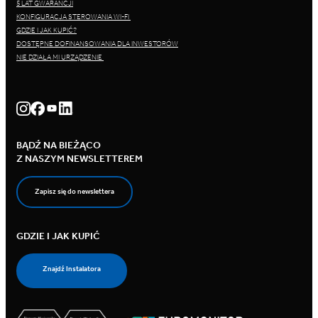
5 LAT GWARANCJI
KONFIGURACJA STEROWANIA WI-FI
GDZIE I JAK KUPIĆ?
DOSTĘPNE DOFINANSOWANIA DLA INWESTORÓW
NIE DZIAŁA MI URZĄDZENIE
BĄDŹ NA BIEŻĄCO
Z NASZYM NEWSLETTEREM
Zapisz się do newslettera
GDZIE I JAK KUPIĆ
Znajdź Instalatora