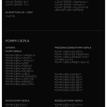
KLIMATYZATORY 6 KW
KLIMATYZATORY KASETONOWY
KLIMATYZATORY 7 KW
KLIMATYZATORY KANAŁOWY
KLIMATYZATORY KOLUMNOWE
JEDNOSTKI ZEWNĘTRZNE
KLIMATYZACJA – CWU
MULTI 3S
POMPY CIEPŁA
OFERTA
PRZEZNACZENIE POMP CIEPŁA
POMP CIEPŁA
POMPY CIEPŁA DO DOMU
POMPY CIEPŁA DO MIESZKANIA
POMPA CIEPŁA WARSZAWA
POMPY CIEPŁA DO BUDYNKÓW
POMPA CIEPŁA KRAKÓW
KOMERCYJNYCH
POMPA CIEPŁA WROCŁAW
POMPY CIEPŁA PRZEMYSŁOWE
POMPA CIEPŁA ŁÓDŹ
POMPA CIEPŁA POZNAŃ
POMPA CIEPŁA GDAŃSK
POMPA CIEPŁA SZCZECIN
POMPA CIEPŁA LUBLIN
POMPA CIEPŁA DO 80 M²
POMPA CIEPŁA BYDGOSZCZ
POMPA CIEPŁA DO 100 M²
POMPA CIEPŁA KATOWICE
POMPA CIEPŁA DO 120 M²
POMPA CIEPŁA RZESZÓW
POMPA CIEPŁA DO 150 M²
POMPA CIEPŁA BIAŁYSTOK
POMPA CIEPŁA DO 180 M²
POMPA CIEPŁA DO 200 M²
POMPA CIEPŁA DO 250 M²
MOCE POMP CIEPŁA
RODZAJE POMP CIEPŁA
POMPA CIEPŁA 5 KW
POMPA CIEPŁA CO + CWU