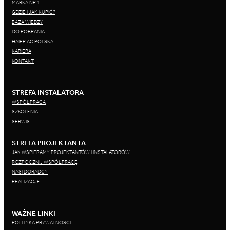
MARKA NR 1
GDZIE I JAK KUPIĆ?
BAZA WIEDZY
DO POBRANIA
HAIER AC POLSKA
KARIERA
KONTAKT
STREFA INSTALATORA
WSPÓŁPRACA
SZKOLENIA
SERWIS
STREFA PROJEKTANTA
JAK WSPIERAMY PROJEKTANTÓW I INSTALATORÓW
ROZPOCZNIJ WSPÓŁPRACĘ
NASI DORADCY
REALIZACJE
WAŻNE LINKI
POLITYKA PRYWATNOŚCI