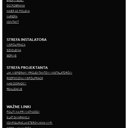
BAZA WIEDZY
DO POBRANIA
HAIER AC POLSKA
KARIERA
KONTAKT
STREFA INSTALATORA
WSPÓŁPRACA
SZKOLENIA
SERWIS
STREFA PROJEKTANTA
JAK WSPIERAMY PROJEKTANTÓW I INSTALATORÓW
ROZPOCZNIJ WSPÓŁPRACĘ
NASI DORADCY
REALIZACJE
WAŻNE LINKI
POLITYKA PRYWATNOŚCI
5 LAT GWARANCJI
KONFIGURACJA STEROWANIA WI-FI