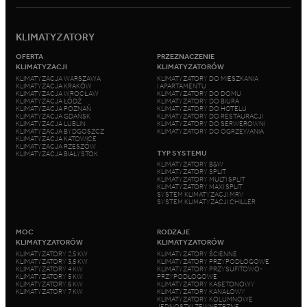
KLIMATYZATORY
OFERTA
PRZEZNACZENIE
KLIMATYZACJI
KLIMATYZATORÓW
KLIMATYZACJA WARSZAWA
KLIMATYZATORY DO MIESZKANIA
KLIMATYZACJA KRAKÓW
I APARTAMENTU
KLIMATYZACJA WROCŁAW
KLIMATYZATORY DO DOMU
KLIMATYZACJA ŁÓDŹ
KLIMATYZATORY DO BIURA
KLIMATYZACJA POZNAŃ
KLIMATYZATORY DO HOTELU
KLIMATYZACJA GDAŃSK
KLIMATYZATORY DO RESTAURACJI
KLIMATYZACJA LUBLIN
KLIMATYZATORY DO SERWEROWNI
KLIMATYZACJA BYDGOSZCZ
KLIMATYZATORY DO OGRZEWANIA
KLIMATYZACJA KATOWICE
KLIMATYZACJA RZESZÓW
TYP SYSTEMU
KLIMATYZACJA BIAŁYSTOK
KLIMATYZATORY B&W
KLIMATYZATORY SPLIT
KLIMATYZATORY MULTI SPLIT
KLIMATYZATORY MAXI SPLIT
SYSTEM KLIMATYZACJI MRV
SYSTEM KLIMATYZACJI CHILLER
MOC
RODZAJE
KLIMATYZATORÓW
KLIMATYZATORÓW
KLIMATYZATORY 2,5 KW
KLIMATYZATORY ŚCIENNE
KLIMATYZATORY 3,5 KW
KLIMATYZATORY PRZYPODŁOGOWE
KLIMATYZATORY 4 KW
KLIMATYZATORY PRZYSUFITOWO-
KLIMATYZATORY 5 KW
PRZYPODŁOGOWE
KLIMATYZATORY 6 KW
KLIMATYZATORY KASETONOWY
KLIMATYZATORY 7 KW
KLIMATYZATORY KANAŁOWY
KLIMATYZATORY KOLUMNOWE
JEDNOSTKI ZEWNĘTRZNE