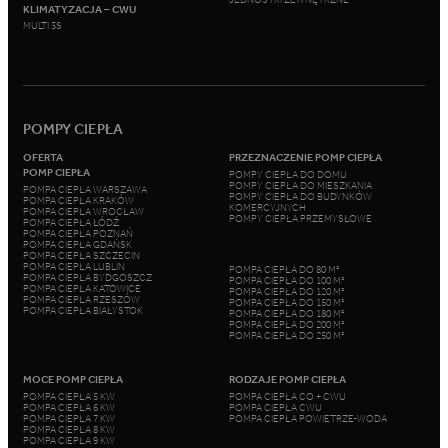
KLIMATYZACJA – CWU
MULTI 3S
POMPY CIEPŁA
OFERTA
PRZEZNACZENIE POMP CIEPŁA
POMP CIEPŁA
POMPY CIEPŁA DO DOMU
POMPY CIEPŁA DO MIESZKANIA
POMPA CIEPŁA WARSZAWA
POMPY CIEPŁA DO BUDYNKÓW
POMPA CIEPŁA KRAKÓW
KOMERCYJNYCH
POMPA CIEPŁA WROCŁAW
POMPY CIEPŁA PRZEMYSŁOWE
POMPA CIEPŁA ŁÓDŹ
POMPA CIEPŁA POZNAŃ
POMPA CIEPŁA GDAŃSK
POMPA CIEPŁA SZCZECIN
POMPA CIEPŁA LUBLIN
POMPA CIEPŁA DO 80 M²
POMPA CIEPŁA BYDGOSZCZ
POMPA CIEPŁA DO 100 M²
POMPA CIEPŁA KATOWICE
POMPA CIEPŁA DO 120 M²
POMPA CIEPŁA RZESZÓW
POMPA CIEPŁA DO 150 M²
POMPA CIEPŁA BIAŁYSTOK
POMPA CIEPŁA DO 180 M²
POMPA CIEPŁA DO 200 M²
POMPA CIEPŁA DO 250 M²
MOCE POMP CIEPŁA
RODZAJE POMP CIEPŁA
POMPA CIEPŁA 5 KW
POMPA CIEPŁA CO + CWU
POMPA CIEPŁA 6 KW
POMPA CIEPŁA CWU
POMPA CIEPŁA 7 KW
POMPA CIEPŁA POWIETRZE-WODA
POMPA CIEPŁA 8 KW
POMPA CIEPŁA 9 KW