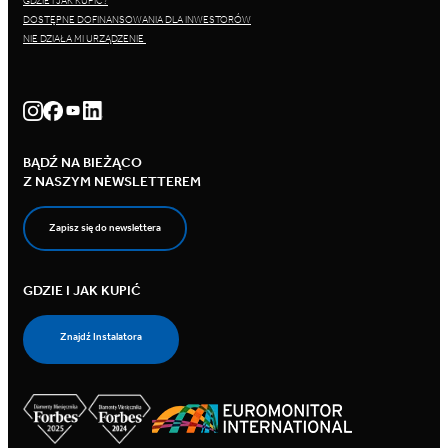
GDZIE I JAK KUPIĆ?
DOSTĘPNE DOFINANSOWANIA DLA INWESTORÓW
NIE DZIAŁA MI URZĄDZENIE
BĄDŹ NA BIEŻĄCO
Z NASZYM NEWSLETTEREM
Zapisz się do newslettera
GDZIE I JAK KUPIĆ
Znajdź Instalatora