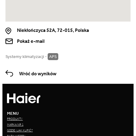
Niekłończyca 52A, 72-015, Polska
Pokaż e-mail
Systemy klimatyzacji -
APS
Wróć do wyników
MENU
PRODUKTY
MARKA NR 1
GDZIE I JAK KUPIĆ?