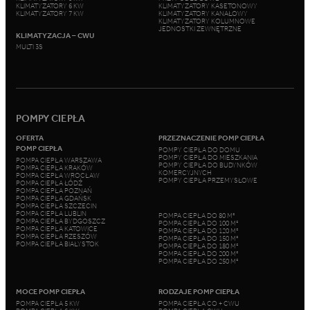
KLIMATYZATORY 6 KW
KLIMATYZATORY KASETONOWY
KLIMATYZATORY 7 KW
KLIMATYZATORY KANAŁOWY
KLIMATYZATORY KOLUMNOWE
JEDNOSTKI ZEWNĘTRZNE
KLIMATYZACJA – CWU
MULTI 3S
POMPY CIEPŁA
OFERTA
PRZEZNACZENIE POMP CIEPŁA
POMP CIEPŁA
POMPY CIEPŁA DO DOMU
POMPY CIEPŁA DO MIESZKANIA
POMPA CIEPŁA WARSZAWA
POMPY CIEPŁA DO BUDYNKÓW
POMPA CIEPŁA KRAKÓW
KOMERCYJNYCH
POMPA CIEPŁA WROCŁAW
POMPY CIEPŁA PRZEMYSŁOWE
POMPA CIEPŁA ŁÓDŹ
POMPA CIEPŁA POZNAŃ
POMPA CIEPŁA GDAŃSK
POMPA CIEPŁA SZCZECIN
POMPA CIEPŁA LUBLIN
POMPA CIEPŁA DO 80 M²
POMPA CIEPŁA BYDGOSZCZ
POMPA CIEPŁA DO 100 M²
POMPA CIEPŁA KATOWICE
POMPA CIEPŁA DO 120 M²
POMPA CIEPŁA RZESZÓW
POMPA CIEPŁA DO 150 M²
POMPA CIEPŁA BIAŁYSTOK
POMPA CIEPŁA DO 180 M²
POMPA CIEPŁA DO 200 M²
POMPA CIEPŁA DO 250 M²
MOCE POMP CIEPŁA
RODZAJE POMP CIEPŁA
POMPA CIEPŁA 5 KW
POMPA CIEPŁA CO + CWU