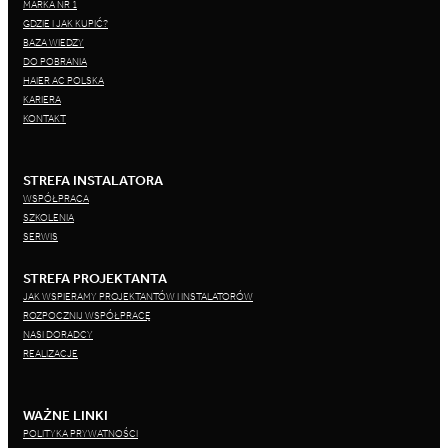
MARKA NR 1
GDZIE I JAK KUPIĆ?
BAZA WIEDZY
DO POBRANIA
HAIER AC POLSKA
KARIERA
KONTAKT
STREFA INSTALATORA
WSPÓŁPRACA
SZKOLENIA
SERWIS
STREFA PROJEKTANTA
JAK WSPIERAMY PROJEKTANTÓW I INSTALATORÓW
ROZPOCZNIJ WSPÓŁPRACĘ
NASI DORADCY
REALIZACJE
WAŻNE LINKI
POLITYKA PRYWATNOŚCI