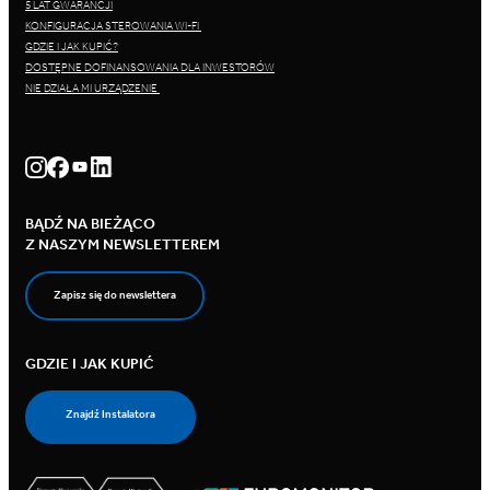
5 LAT GWARANCJI
KONFIGURACJA STEROWANIA WI-FI
GDZIE I JAK KUPIĆ?
DOSTĘPNE DOFINANSOWANIA DLA INWESTORÓW
NIE DZIAŁA MI URZĄDZENIE
BĄDŹ NA BIEŻĄCO
Z NASZYM NEWSLETTEREM
Zapisz się do newslettera
GDZIE I JAK KUPIĆ
Znajdź Instalatora