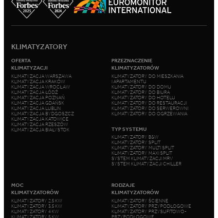
KLIMATYZATORY
OFERTA
PRZEZNACZENIE
KLIMATYZACJI
KLIMATYZATORÓW
KLIMATYZACJA WARSZAWA
KLIMATYZATORY DO MIESZKANIA
KLIMATYZACJA KRAKÓW
I APARTAMENTU
KLIMATYZACJA WROCŁAW
KLIMATYZATORY DO DOMU
KLIMATYZACJA ŁÓDŹ
KLIMATYZATORY DO BIURA
KLIMATYZACJA POZNAŃ
KLIMATYZATORY DO HOTELU
KLIMATYZACJA GDAŃSK
KLIMATYZATORY DO RESTAURACJI
KLIMATYZACJA LUBLIN
KLIMATYZATORY DO SERWEROWNI
KLIMATYZACJA BYDGOSZCZ
KLIMATYZATORY DO OGRZEWANIA
KLIMATYZACJA KATOWICE
KLIMATYZACJA RZESZÓW
TYP SYSTEMU
KLIMATYZACJA BIAŁYSTOK
KLIMATYZATORY B&W
KLIMATYZATORY SPLIT
KLIMATYZATORY MULTI SPLIT
KLIMATYZATORY MAXI SPLIT
SYSTEM KLIMATYZACJI MRV
SYSTEM KLIMATYZACJI CHILLER
MOC
RODZAJE
KLIMATYZATORÓW
KLIMATYZATORÓW
KLIMATYZATORY 2,5 KW
KLIMATYZATORY ŚCIENNE
KLIMATYZATORY 3,5 KW
KLIMATYZATORY PRZYPODŁOGOWE
KLIMATYZATORY 4 KW
KLIMATYZATORY PRZYSUFITOWO-
KLIMATYZATORY 5 KW
PRZYPODŁOGOWE