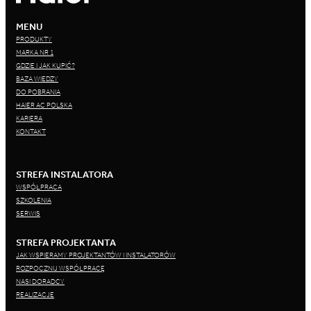
MENU
PRODUKTY
MARKA NR 1
GDZIE I JAK KUPIĆ?
BAZA WIEDZY
DO POBRANIA
HAIER AC POLSKA
KARIERA
KONTAKT
STREFA INSTALATORA
WSPÓŁPRACA
SZKOLENIA
SERWIS
STREFA PROJEKTANTA
JAK WSPIERAMY PROJEKTANTÓW I INSTALATORÓW
ROZPOCZNIJ WSPÓŁPRACĘ
NASI DORADCY
REALIZACJE