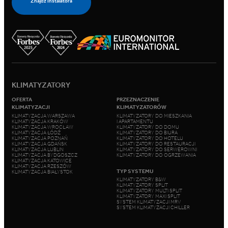
Znajdź Instalatora
KLIMATYZATORY
OFERTA
PRZEZNACZENIE
KLIMATYZACJI
KLIMATYZATORÓW
KLIMATYZACJA WARSZAWA
KLIMATYZATORY DO MIESZKANIA
KLIMATYZACJA KRAKÓW
I APARTAMENTU
KLIMATYZACJA WROCŁAW
KLIMATYZATORY DO DOMU
KLIMATYZACJA ŁÓDŹ
KLIMATYZATORY DO BIURA
KLIMATYZACJA POZNAŃ
KLIMATYZATORY DO HOTELU
KLIMATYZACJA GDAŃSK
KLIMATYZATORY DO RESTAURACJI
KLIMATYZACJA LUBLIN
KLIMATYZATORY DO SERWEROWNI
KLIMATYZACJA BYDGOSZCZ
KLIMATYZATORY DO OGRZEWANIA
KLIMATYZACJA KATOWICE
KLIMATYZACJA RZESZÓW
TYP SYSTEMU
KLIMATYZACJA BIAŁYSTOK
KLIMATYZATORY B&W
KLIMATYZATORY SPLIT
KLIMATYZATORY MULTI SPLIT
KLIMATYZATORY MAXI SPLIT
SYSTEM KLIMATYZACJI MRV
SYSTEM KLIMATYZACJI CHILLER