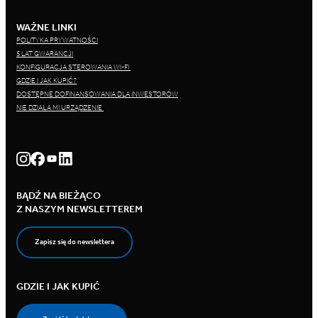
WAŻNE LINKI
POLITYKA PRYWATNOŚCI
5 LAT GWARANCJI
KONFIGURACJA STEROWANIA WI-FI
GDZIE I JAK KUPIĆ?
DOSTĘPNE DOFINANSOWANIA DLA INWESTORÓW
NIE DZIAŁA MI URZĄDZENIE
BĄDŹ NA BIEŻĄCO
Z NASZYM NEWSLETTEREM
Zapisz się do newslettera
GDZIE I JAK KUPIĆ