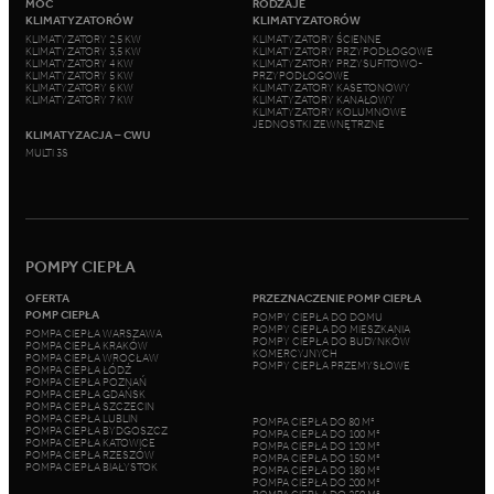
MOC
RODZAJE
KLIMATYZATORÓW
KLIMATYZATORÓW
KLIMATYZATORY 2,5 KW
KLIMATYZATORY ŚCIENNE
KLIMATYZATORY 3,5 KW
KLIMATYZATORY PRZYPODŁOGOWE
KLIMATYZATORY 4 KW
KLIMATYZATORY PRZYSUFITOWO-
KLIMATYZATORY 5 KW
PRZYPODŁOGOWE
KLIMATYZATORY 6 KW
KLIMATYZATORY KASETONOWY
KLIMATYZATORY 7 KW
KLIMATYZATORY KANAŁOWY
KLIMATYZATORY KOLUMNOWE
JEDNOSTKI ZEWNĘTRZNE
KLIMATYZACJA – CWU
MULTI 3S
POMPY CIEPŁA
OFERTA
PRZEZNACZENIE POMP CIEPŁA
POMP CIEPŁA
POMPY CIEPŁA DO DOMU
POMPY CIEPŁA DO MIESZKANIA
POMPA CIEPŁA WARSZAWA
POMPY CIEPŁA DO BUDYNKÓW
POMPA CIEPŁA KRAKÓW
KOMERCYJNYCH
POMPA CIEPŁA WROCŁAW
POMPY CIEPŁA PRZEMYSŁOWE
POMPA CIEPŁA ŁÓDŹ
POMPA CIEPŁA POZNAŃ
POMPA CIEPŁA GDAŃSK
POMPA CIEPŁA SZCZECIN
POMPA CIEPŁA LUBLIN
POMPA CIEPŁA DO 80 M²
POMPA CIEPŁA BYDGOSZCZ
POMPA CIEPŁA DO 100 M²
POMPA CIEPŁA KATOWICE
POMPA CIEPŁA DO 120 M²
POMPA CIEPŁA RZESZÓW
POMPA CIEPŁA DO 150 M²
POMPA CIEPŁA BIAŁYSTOK
POMPA CIEPŁA DO 180 M²
POMPA CIEPŁA DO 200 M²