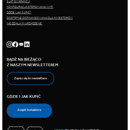
5 LAT GWARANCJI
KONFIGURACJA STEROWANIA WI-FI
GDZIE I JAK KUPIĆ?
DOSTĘPNE DOFINANSOWANIA DLA INWESTORÓW
NIE DZIAŁA MI URZĄDZENIE
BĄDŹ NA BIEŻĄCO
Z NASZYM NEWSLETTEREM
Zapisz się do newslettera
GDZIE I JAK KUPIĆ
Znajdź Instalatora