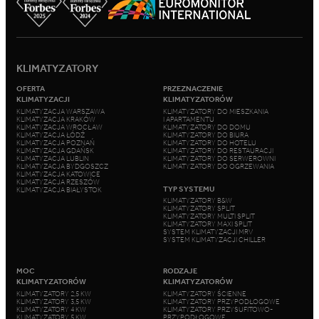
KLIMATYZATORY
OFERTA
PRZEZNACZENIE
KLIMATYZACJI
KLIMATYZATORÓW
KLIMATYZACJA WARSZAWA
KLIMATYZATORY DO MIESZKANIA
KLIMATYZACJA KRAKÓW
I APARTAMENTU
KLIMATYZACJA WROCŁAW
KLIMATYZATORY DO DOMU
KLIMATYZACJA ŁÓDŹ
KLIMATYZATORY DO BIURA
KLIMATYZACJA POZNAŃ
KLIMATYZATORY DO HOTELU
KLIMATYZACJA GDAŃSK
KLIMATYZATORY DO RESTAURACJI
KLIMATYZACJA LUBLIN
KLIMATYZATORY DO SERWEROWNI
KLIMATYZACJA BYDGOSZCZ
KLIMATYZATORY DO OGRZEWANIA
KLIMATYZACJA KATOWICE
KLIMATYZACJA RZESZÓW
TYP SYSTEMU
KLIMATYZACJA BIAŁYSTOK
KLIMATYZATORY B&W
KLIMATYZATORY SPLIT
KLIMATYZATORY MULTI SPLIT
KLIMATYZATORY MAXI SPLIT
SYSTEM KLIMATYZACJI MRV
SYSTEM KLIMATYZACJI CHILLER
MOC
RODZAJE
KLIMATYZATORÓW
KLIMATYZATORÓW
KLIMATYZATORY 2,5 KW
KLIMATYZATORY ŚCIENNE
KLIMATYZATORY 3,5 KW
KLIMATYZATORY PRZYPODŁOGOWE
KLIMATYZATORY 4 KW
KLIMATYZATORY PRZYSUFITOWO-
KLIMATYZATORY 5 KW
PRZYPODŁOGOWE