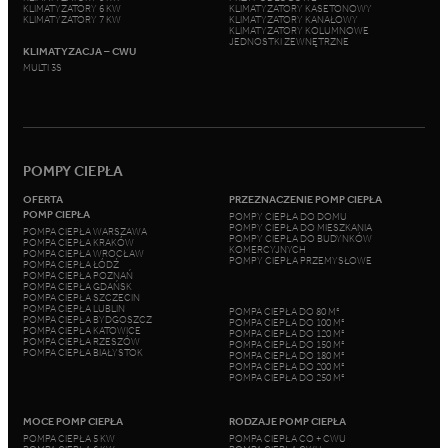
KLIMATYZATORY 6 KW
KLIMATYZATORY KASETONOWY
KLIMATYZATORY 7 KW
KLIMATYZATORY KANAŁOWY
KLIMATYZATORY KOLUMNOWE
JEDNOSTKI ZEWNĘTRZNE
KLIMATYZACJA – CWU
MULTI 3S
POMPY CIEPŁA
OFERTA
PRZEZNACZENIE POMP CIEPŁA
POMP CIEPŁA
POMPY CIEPŁA DO DOMU
POMPY CIEPŁA DO MIESZKANIA
POMPA CIEPŁA WARSZAWA
POMPY CIEPŁA DO BUDYNKÓW
POMPA CIEPŁA KRAKÓW
KOMERCYJNYCH
POMPA CIEPŁA WROCŁAW
POMPY CIEPŁA PRZEMYSŁOWE
POMPA CIEPŁA ŁÓDŹ
POMPA CIEPŁA POZNAŃ
POMPA CIEPŁA GDAŃSK
POMPA CIEPŁA SZCZECIN
POMPA CIEPŁA LUBLIN
POMPA CIEPŁA DO 80 M²
POMPA CIEPŁA BYDGOSZCZ
POMPA CIEPŁA DO 100 M²
POMPA CIEPŁA KATOWICE
POMPA CIEPŁA DO 120 M²
POMPA CIEPŁA RZESZÓW
POMPA CIEPŁA DO 150 M²
POMPA CIEPŁA BIAŁYSTOK
POMPA CIEPŁA DO 180 M²
POMPA CIEPŁA DO 200 M²
POMPA CIEPŁA DO 250 M²
MOCE POMP CIEPŁA
RODZAJE POMP CIEPŁA
POMPA CIEPŁA 5 KW
POMPA CIEPŁA CO + CWU