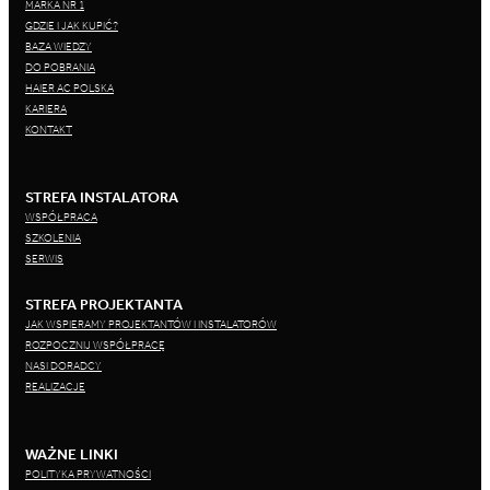
MARKA NR 1
GDZIE I JAK KUPIĆ?
BAZA WIEDZY
DO POBRANIA
HAIER AC POLSKA
KARIERA
KONTAKT
STREFA INSTALATORA
WSPÓŁPRACA
SZKOLENIA
SERWIS
STREFA PROJEKTANTA
JAK WSPIERAMY PROJEKTANTÓW I INSTALATORÓW
ROZPOCZNIJ WSPÓŁPRACĘ
NASI DORADCY
REALIZACJE
WAŻNE LINKI
POLITYKA PRYWATNOŚCI