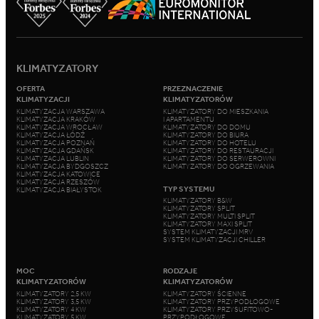
KLIMATYZATORY
OFERTA
PRZEZNACZENIE
KLIMATYZACJI
KLIMATYZATORÓW
KLIMATYZACJA WARSZAWA
KLIMATYZATORY DO MIESZKANIA
KLIMATYZACJA KRAKÓW
I APARTAMENTU
KLIMATYZACJA WROCŁAW
KLIMATYZATORY DO DOMU
KLIMATYZACJA ŁÓDŹ
KLIMATYZATORY DO BIURA
KLIMATYZACJA POZNAŃ
KLIMATYZATORY DO HOTELU
KLIMATYZACJA GDAŃSK
KLIMATYZATORY DO RESTAURACJI
KLIMATYZACJA LUBLIN
KLIMATYZATORY DO SERWEROWNI
KLIMATYZACJA BYDGOSZCZ
KLIMATYZATORY DO OGRZEWANIA
KLIMATYZACJA KATOWICE
KLIMATYZACJA RZESZÓW
TYP SYSTEMU
KLIMATYZACJA BIAŁYSTOK
KLIMATYZATORY B&W
KLIMATYZATORY SPLIT
KLIMATYZATORY MULTI SPLIT
KLIMATYZATORY MAXI SPLIT
SYSTEM KLIMATYZACJI MRV
SYSTEM KLIMATYZACJI CHILLER
MOC
RODZAJE
KLIMATYZATORÓW
KLIMATYZATORÓW
KLIMATYZATORY 2,5 KW
KLIMATYZATORY ŚCIENNE
KLIMATYZATORY 3,5 KW
KLIMATYZATORY PRZYPODŁOGOWE
KLIMATYZATORY 4 KW
KLIMATYZATORY PRZYSUFITOWO-
KLIMATYZATORY 5 KW
PRZYPODŁOGOWE