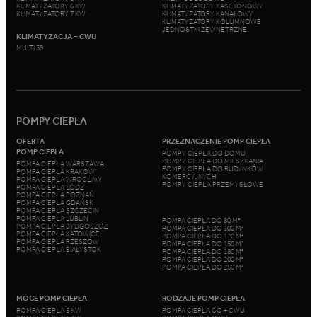
KLIMATYZATORY 6 KW
KLIMATYZATORY KASETONOWY
KLIMATYZATORY 7 KW
KLIMATYZATORY KANAŁOWY
KLIMATYZATORY KOLUMNOWE
JEDNOSTKI ZEWNĘTRZNE
KLIMATYZACJA – CWU
MULTI 3S
POMPY CIEPŁA
OFERTA
PRZEZNACZENIE POMP CIEPŁA
POMP CIEPŁA
POMPY CIEPŁA DO DOMU
POMPY CIEPŁA DO MIESZKANIA
POMPA CIEPŁA WARSZAWA
POMPY CIEPŁA DO BUDYNKÓW
POMPA CIEPŁA KRAKÓW
KOMERCYJNYCH
POMPA CIEPŁA WROCŁAW
POMPY CIEPŁA PRZEMYSŁOWE
POMPA CIEPŁA ŁÓDŹ
POMPA CIEPŁA POZNAŃ
POMPA CIEPŁA GDAŃSK
POMPA CIEPŁA SZCZECIN
POMPA CIEPŁA LUBLIN
POMPA CIEPŁA DO 80 M²
POMPA CIEPŁA BYDGOSZCZ
POMPA CIEPŁA DO 100 M²
POMPA CIEPŁA KATOWICE
POMPA CIEPŁA DO 120 M²
POMPA CIEPŁA RZESZÓW
POMPA CIEPŁA DO 150 M²
POMPA CIEPŁA BIAŁYSTOK
POMPA CIEPŁA DO 180 M²
POMPA CIEPŁA DO 200 M²
POMPA CIEPŁA DO 250 M²
MOCE POMP CIEPŁA
RODZAJE POMP CIEPŁA
POMPA CIEPŁA 5 KW
POMPA CIEPŁA CO + CWU