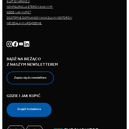
5 LAT GWARANCJI
KONFIGURACJA STEROWANIA WI-FI
GDZIE I JAK KUPIĆ?
DOSTĘPNE DOFINANSOWANIA DLA INWESTORÓW
NIE DZIAŁA MI URZĄDZENIE
BĄDŹ NA BIEŻĄCO
Z NASZYM NEWSLETTEREM
Zapisz się do newslettera
GDZIE I JAK KUPIĆ
Znajdź Instalatora