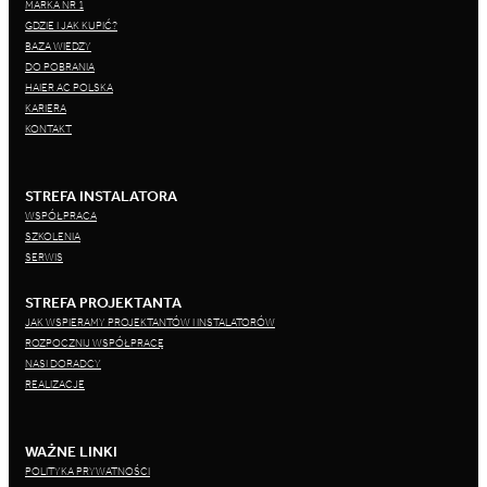
MARKA NR 1
GDZIE I JAK KUPIĆ?
BAZA WIEDZY
DO POBRANIA
HAIER AC POLSKA
KARIERA
KONTAKT
STREFA INSTALATORA
WSPÓŁPRACA
SZKOLENIA
SERWIS
STREFA PROJEKTANTA
JAK WSPIERAMY PROJEKTANTÓW I INSTALATORÓW
ROZPOCZNIJ WSPÓŁPRACĘ
NASI DORADCY
REALIZACJE
WAŻNE LINKI
POLITYKA PRYWATNOŚCI